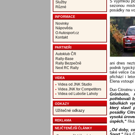
S výjimkou po
Služby
sezonou mistr
Různé
posádky na vo
INFORMACE
Novinky
Nápověda
O Autosport.cz
Kontakt
PARTNEŘI
Autoklub ČR
Rally-Base
ani dnes nezt
Rally Bezpečně
podnik typický
Next RC Rally
také velice ča
přichází i let
VIDEA
Elena vstoupí d
Videa od JNK Studio
Videa JNK for Competitors
Duo Citroënu v
Videa od Luboše Laholy
Grönholm, 
potřebovali b
tabulkách vy
ODKAZY
který slavil
Užitečné odkazy
posádky Citr
vysoká úroveň
REKLAMA
úspěch,“
říká
NEJČTENĚJŠÍ ČLÁNKY
„Od doby, co 
Sport,“
říká G