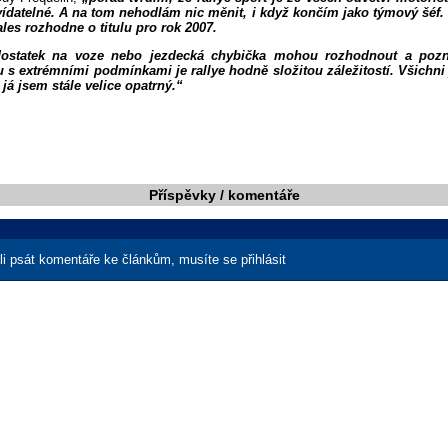
ídatelné. A na tom nehodlám nic měnit, i když končím jako týmový šéf. 
les rozhodne o titulu pro rok 2007.
dostatek na voze nebo jezdecká chybička mohou rozhodnout a pozn
 s extrémními podmínkami je rallye hodně složitou záležitostí. Všichni
 já jsem stále velice opatrný.“
Příspěvky / komentáře
i psát komentáře ke článkům, musíte se přihlásit