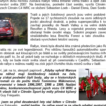
uhých dvou ročníků zůstává Rallye Velká Británie věrna tradici a opět zat
ovství světa 2007. Na šestnáctou, poslední část seriálu, vysílá Citroën 
zech Citroën C4 WRC ve složení Sébastien Loeb – Daniel Elena, Dani Sordo 
Tratě a jejich šotolinový povrch jsou velmi podobn
Pojede se 17 rychlostních zkoušek na osmi odlišných 
jezdci absolvují dvakrát, a jedna superspeciálka k t
zavítají posádky do Neath Valley a na velmi dobř
Resolfen a Rheola. Lesy a vojenské prostory neda
obstarají finále úvodní etapy. Sobotní program zav
strašidelného lesa Brechfa Forest a tato zkouška
obstará vyvrcholení letošní sezony.
Rallye, která byla dlouhá léta známá především jako R
ratila nic ze své legendárnosti. Pro většinu fanoušků automobilového sport
m obrázek aut klouzajících po blátě a se světly pročesávajícími hustou mlhu
sto patří to, že až právě tady se rozhoduje o držitelích mistrovských titulů.
os, kdy se bude mistr světa slavit až při ceremoniálu v Cardiffu. Sébastie
o rallye s reálnou nadějí na zisk jejich čtvrtého titulu mistrů světa v řadě.
í, jak na to, alespoň papírově:
„Kdyby vyhrál Marcus
na něhož mají šestibodový náskok na čele,
y získat poslední čtyři body, aby se v historických
rovnali co do počtu titulů Tommimu Mäkinenovi,
 prvenství v letech 1996,1997, 1998 a 1999. Nadání
oënu, konkurenceschopnost jejich vozu C4 WRC a
 všech lidí v Citroën Sport by měly přinést kýžený
 Guy Fréquelin.
jsem se před devatenácti lety stal šéfem v Citroën
uy Fréquelin,
„pořád tvrdím, že rallye sport je ze všech odvětví motoris