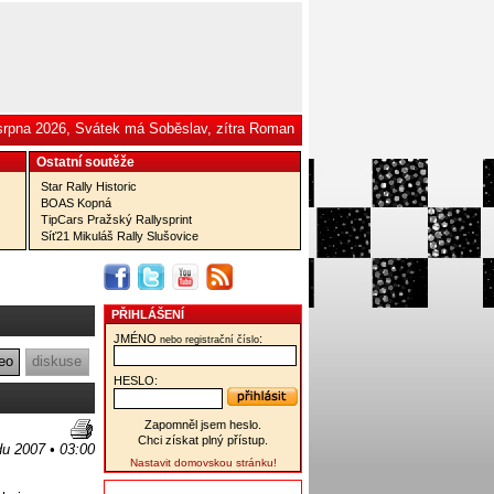
 srpna 2026, Svátek má Soběslav, zítra Roman
Ostatní­ soutěže
Star Rally Historic
BOAS Kopná
TipCars Pražský Rallysprint
Síť21 Mikuláš Rally Slušovice
PŘIHLÁŠENÍ
JMÉNO
:
nebo registrační číslo
eo
diskuse
HESLO:
Zapomněl jsem heslo.
Chci získat plný přístup.
du 2007 • 03:00
Nastavit domovskou stránku!