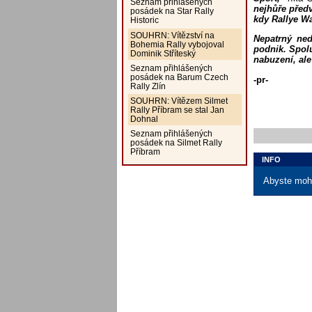
Seznam přihlášených
nejhůře předv
posádek na Star Rally
kdy Rallye Wa
Historic
SOUHRN: Vítězství na
Nepatrný ne
Bohemia Rally vybojoval
podnik. Spolu
Dominik Stříteský
nabuzení, ale
Seznam přihlášených
posádek na Barum Czech
-pr-
Rally Zlín
SOUHRN: Vítězem Silmet
Rally Příbram se stal Jan
Dohnal
Seznam přihlášených
posádek na Silmet Rally
Příbram
INFO
Abyste mohl