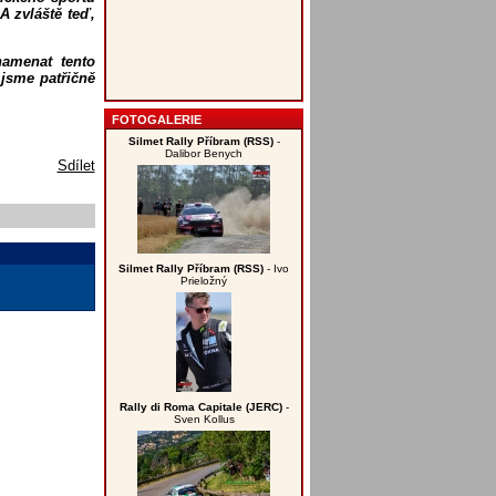
A zvláště teď,
amenat tento
 jsme patřičně
FOTOGALERIE
Silmet Rally Příbram (RSS)
-
Dalibor Benych
Sdílet
Silmet Rally Příbram (RSS)
- Ivo
Prieložný
Rally di Roma Capitale (JERC)
-
Sven Kollus