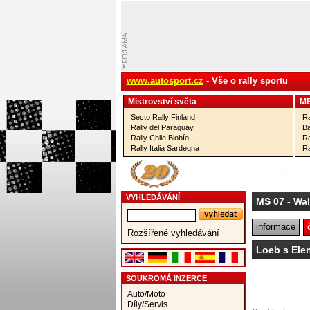
www.autosport.cz
- Vše o rally sportu
Mistrovství­ světa
M
Secto Rally Finland
Ra
Rally del Paraguay
Ba
Rally Chile Biobío
Ra
Rally Italia Sardegna
Ra
VYHLEDÁVÁNÍ
MS 07
- Wa
informace
Rozšířené vyhledávání
Loeb s Elen
SOUKROMÁ INZERCE
Auto/Moto
Díly/Servis