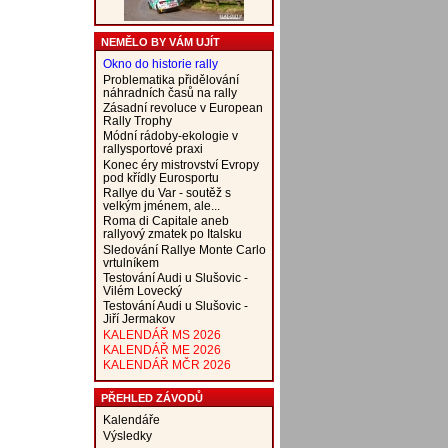
NEMĚLO BY VÁM UJÍT
Okno do historie rally
Problematika přidělování
náhradních časů na rally
Zásadní revoluce v European
Rally Trophy
Módní rádoby-ekologie v
rallysportové praxi
Konec éry mistrovství Evropy
pod křídly Eurosportu
Rallye du Var - soutěž s
velkým jménem, ale...
Roma di Capitale aneb
rallyový zmatek po Italsku
Sledování Rallye Monte Carlo
vrtulníkem
Testování Audi u Slušovic -
Vilém Lovecký
Testování Audi u Slušovic -
Jiří Jermakov
KALENDÁŘ MS 2026
KALENDÁŘ ME 2026
KALENDÁŘ MČR 2026
PŘEHLED ZÁVODŮ
Kalendáře
Výsledky