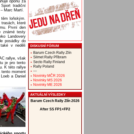
ahuje oponu za
Sport tradiční
– Marc Martí.
é těm loňským.
trasách, které
omu. První den
e známé testy
leko Landovery
ede posádky do
 také v neděli
DISKUSNÍ FÓRUM
Barum Czech Rally Zlín
Silmet Rally Příbram
AC rallye, však
Secto Rally Finland
u je pro tento
Rally Poland
. K této rallye
---
 A tento moment
Novinky MČR 2026
n Loeb a Daniel
Novinky MS 2026
Novinky ME 2026
AKTUÁLNÍ VÝSLEDKY
tického sportu