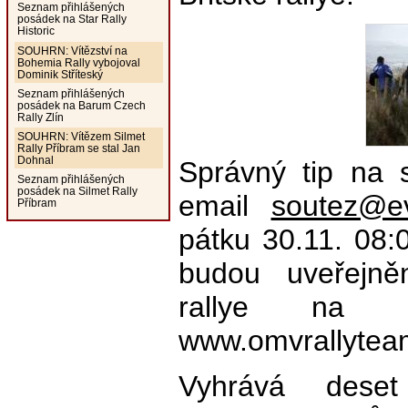
Seznam přihlášených
posádek na Star Rally
Historic
SOUHRN: Vítězství na
Bohemia Rally vybojoval
Dominik Stříteský
Seznam přihlášených
posádek na Barum Czech
Rally Zlín
SOUHRN: Vítězem Silmet
Rally Příbram se stal Jan
Dohnal
Správný tip na 
Seznam přihlášených
posádek na Silmet Rally
email
soutez@ev
Příbram
pátku 30.11. 08:
budou uveřejně
rallye na t
www.omvrallytea
Vyhrává deset 