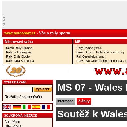
www.autosport.cz
- Vše o rally sportu
Mistrovství­ světa
ME
Secto Rally Finland
Rally Poland
(JERC)
Rally del Paraguay
Barum Czech Rally Zlín
(JERC, MČR)
Rally Chile Biobío
Rali Ceredigion
(JERC)
Rally Italia Sardegna
Rally Five Cities North of Portugal
(J
VYHLEDÁVÁNÍ
MS 07
- Wales
Rozšířené vyhledávání
informace
články
Soutěž k Wale
SOUKROMÁ INZERCE
Auto/Moto
Díly/Servis