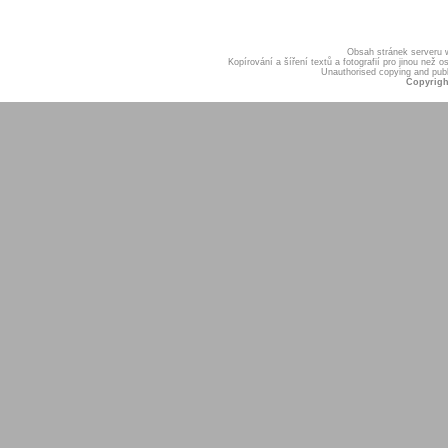
Obsah stránek serveru
Kopírování a šíření textů a fotografií pro jinou ne
Unauthorised copying and publis
Copyrigh