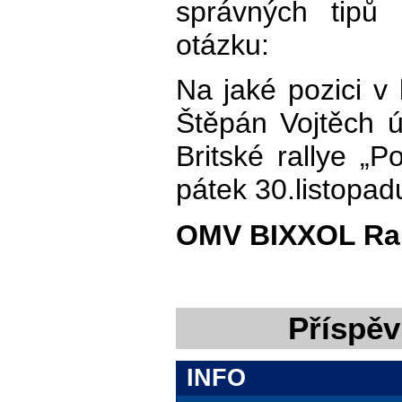
správných tipů 
otázku:
Na jaké pozici v
Štěpán Vojtěch ú
Britské rallye „P
pátek 30.listopad
OMV BIXXOL Ral
Příspěv
INFO