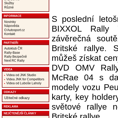
Služby
Různé
S poslední leto
INFORMACE
Novinky
BIXXOL Rally
Nápověda
O Autosport.cz
Kontakt
závěrečná soutě
PARTNEŘI
Britské rallye.
Autoklub ČR
Rally-Base
můžeš získat cen
Rally Bezpečně
Next RC Rally
DVD OMV Rally
VIDEA
McRae 04 s dab
Videa od JNK Studio
Videa JNK for Competitors
Videa od Luboše Laholy
modely vozu Peu
ODKAZY
karty, key holde
Užitečné odkazy
světové rallye 
REKLAMA
Britské rallye.
NEJČTENĚJŠÍ ČLÁNKY