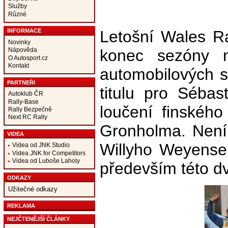
Služby
Různé
Letošní Wales R
INFORMACE
Novinky
konec sezóny m
Nápověda
O Autosport.cz
Kontakt
automobilových s
PARTNEŘI
titulu pro Séba
Autoklub ČR
Rally-Base
loučení finskéh
Rally Bezpečně
Next RC Rally
Gronholma. Není 
VIDEA
Willyho Weyense
Videa od JNK Studio
Videa JNK for Competitors
Videa od Luboše Laholy
především této dv
ODKAZY
Užitečné odkazy
REKLAMA
NEJČTENĚJŠÍ ČLÁNKY