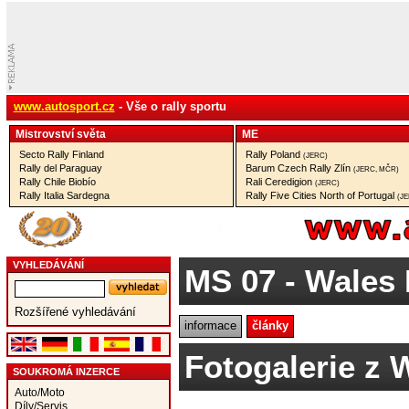
www.autosport.cz
- Vše o rally sportu
Mistrovství­ světa
ME
Secto Rally Finland
Rally Poland
(JERC)
Rally del Paraguay
Barum Czech Rally Zlín
(JERC, MČR)
Rally Chile Biobío
Rali Ceredigion
(JERC)
Rally Italia Sardegna
Rally Five Cities North of Portugal
(J
VYHLEDÁVÁNÍ
MS 07
- Wales
Rozšířené vyhledávání
informace
články
Fotogalerie z 
SOUKROMÁ INZERCE
Auto/Moto
Díly/Servis