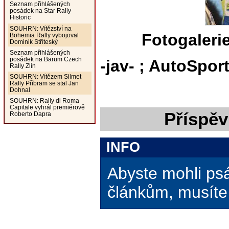
Seznam přihlášených
posádek na Star Rally
Historic
SOUHRN: Vítězství na
Fotogaleri
Bohemia Rally vybojoval
Dominik Stříteský
Seznam přihlášených
posádek na Barum Czech
-jav- ; AutoSpor
Rally Zlín
SOUHRN: Vítězem Silmet
Rally Příbram se stal Jan
Dohnal
SOUHRN: Rally di Roma
Capitale vyhrál premiérově
Příspěv
Roberto Dapra
INFO
Abyste mohli ps
článkům, musíte 