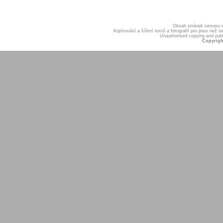
Obsah stránek serveru
Kopírování a šíření textů a fotografií pro jinou ne
Unauthorised copying and publis
Copyrigh