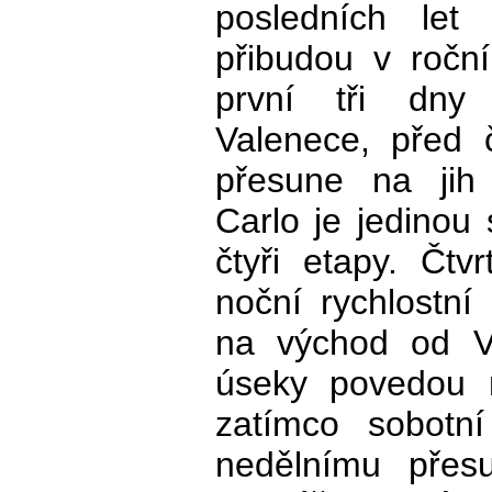
posledních le
přibudou v ročn
první tři dny
Valenece, před 
přesune na jih
Carlo je jedinou 
čtyři etapy. Čtv
noční rychlostní
na východ od V
úseky povedou 
zatímco sobotn
nedělnímu pře