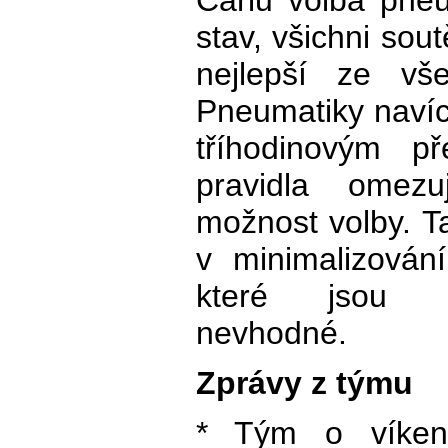
Carlu volba pneu
stav, všichni sou
nejlepší ze vš
Pneumatiky navíc
tříhodinovým p
pravidla omez
možnost volby. T
v minimalizován
které jsou p
nevhodné.
Zprávy z týmu
* Tým o víkend