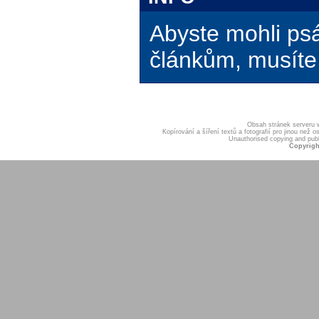
Abyste mohli ps
článkům, musíte 
Obsah stránek serveru
Kopírování a šíření textů a fotografií pro jinou ne
Unauthorised copying and publis
Copyrigh