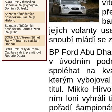
ví
SOUHRN: Vítězství na
Bohemia Rally vybojoval
Dominik Stříteský
p
Seznam přihlášených
posádek na Star Rally
ba
Historic
Seznam přihlášených
jejich volanty u
posádek na Barum Czech
Rally Zlín
snoubí mládí se z
SOUHRN: Vítězem Silmet
Rally Příbram se stal Jan
Dohnal
BP Ford Abu Dha
SOUHRN: Rally di Roma
Capitale vyhrál premiérově
Roberto Dapra
v úvodním podn
spoléhat na kva
kterým vybojova
titul. Mikko Hir
ním loni vyhráli
pořadí šampionátu