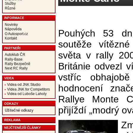
Služby
Různé
INFORMACE
Novinky
Nápověda
Pouhých 53 dní
O Autosport.cz
Kontakt
soutěže vítězné
PARTNEŘI
světa v rally 2
Autoklub ČR
Rally-Base
Británie odvezl v
Rally Bezpečně
Next RC Rally
vstříc obhajobě
VIDEA
Videa od JNK Studio
hodnocení znače
Videa JNK for Competitors
Videa od Luboše Laholy
Rallye Monte C
ODKAZY
přijíždí „modrý o
Užitečné odkazy
REKLAMA
Zm
NEJČTENĚJŠÍ ČLÁNKY