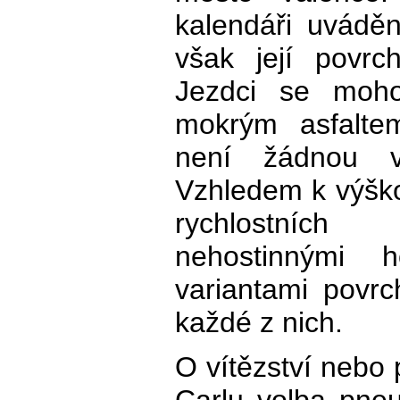
kalendáři uváděn
však její povrc
Jezdci se moh
mokrým asfalte
není žádnou v
Vzhledem k výško
rychlostních
nehostinnými 
variantami povrc
každé z nich.
O vítězství nebo