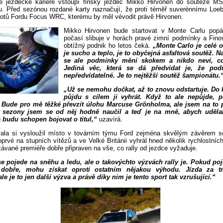
é jezdecké kariéře vstoupí finský jezdec Mikko Hirvonen do soutěže MS
u. Před sezónou rozdané karty naznačují, že proti téměř suverénnímu Loeb
ilotů Fordu Focus WRC, kterému by měl vévodit právě Hirvonen.
Mikko Hirvonen bude startovat v Monte Carlu popá
počasí slibuje v horách pravé zimní podmínky a Finov
obtížný podnik ho letos čeká.
„Monte Carlo je celé 
je sucho a teplo, je to obyčejná asfaltová soutěž. N
se ale podmínky mění skokem a nikdo neví, co
Jediná věc, která se dá předvídat je, že po
nepředvídatelné. Je to nejtěžší soutěž šampionátu.
„Už se nemohu dočkat, až to znovu odstartuje. Do
půjdu s cílem ji vyhrát. Když to ale nepůjde, po
 Bude pro mě těžké převzít úlohu Marcuse Grönholma, ale jsem na to p
 sezony jsem se od něj hodně naučil a teď je na mně, abych udělal
já budu schopen bojovat o titul,“
uzavírá.
tvala si vysloužil místo v továrním týmu Ford zejména skvělým závěrem 
oprvé na stupních vítězů a ve Velké Británii vyhrál hned několik rychlostní
kávané premiéře dobře připraven na vše, co rally od jezdce vyžaduje.
e pojede na sněhu a ledu, ale o takovýchto výzvách rally je. Pokud po
dobře, mohu získat oproti ostatním nějakou výhodu. Jízda za t
e je to jen další výzva a právě díky nim je tento sport tak vzrušující.“