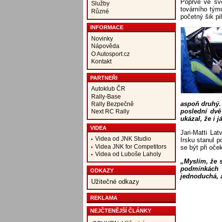
Poprvé ve sv
Služby
továrního tým
Různé
početný šik p
INFORMACE
Novinky
Nápověda
O Autosport.cz
Kontakt
PARTNEŘI
Autoklub ČR
Rally-Base
aspoň druhý.
Rally Bezpečně
poslední dvě
Next RC Rally
ukázal, že i 
VIDEA
Jari-Matti La
Videa od JNK Studio
Irsku stanul p
Videa JNK for Competitors
se být při oče
Videa od Luboše Laholy
„Myslím, že s
podmínkách 
ODKAZY
jednoduchá, al
Užitečné odkazy
REKLAMA
NEJČTENĚJŠÍ ČLÁNKY