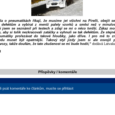
la o pneumatikách říkají, že musíme jet všichni na Pirelli, obejít 
i defektům a vybírat z menší palety vzorků a směsí než v minulo
 jsem se seznámil při testech a zdají se mi o něco tvrdší. Zákaz m
e, aby si tolik nezkracovali zatáčky a vyhnuli se tak defektům. Ze stej
eumatiky prořezávat do takové hloubky, jako dříve. I pro mě to 
du muset být opatrnější. Takový styl jízdy jsem si ale osvojil p
ozy, takže doufám, že tato zkušenost se mi bude hodit,“
dodává Latvala
t
Příspěvky / komentáře
i psát komentáře ke článkům, musíte se přihlásit