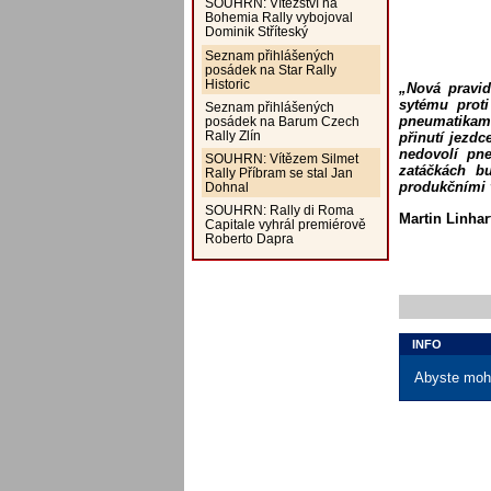
SOUHRN: Vítězství na
Bohemia Rally vybojoval
Dominik Stříteský
Seznam přihlášených
posádek na Star Rally
Historic
„Nová pravid
sytému prot
Seznam přihlášených
pneumatikami
posádek na Barum Czech
Rally Zlín
přinutí jezdc
nedovolí pn
SOUHRN: Vítězem Silmet
zatáčkách bu
Rally Příbram se stal Jan
produkčními v
Dohnal
SOUHRN: Rally di Roma
Martin Linhar
Capitale vyhrál premiérově
Roberto Dapra
INFO
Abyste mohl