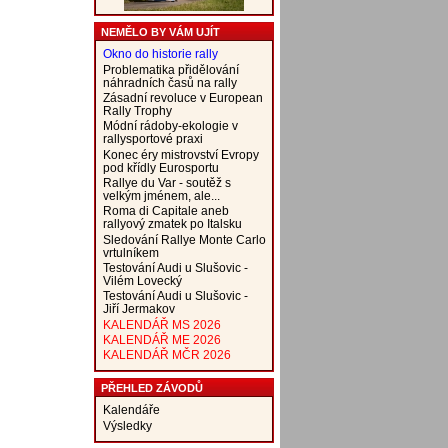
NEMĚLO BY VÁM UJÍT
Okno do historie rally
Problematika přidělování
náhradních časů na rally
Zásadní revoluce v European
Rally Trophy
Módní rádoby-ekologie v
rallysportové praxi
Konec éry mistrovství Evropy
pod křídly Eurosportu
Rallye du Var - soutěž s
velkým jménem, ale...
Roma di Capitale aneb
rallyový zmatek po Italsku
Sledování Rallye Monte Carlo
vrtulníkem
Testování Audi u Slušovic -
Vilém Lovecký
Testování Audi u Slušovic -
Jiří Jermakov
KALENDÁŘ MS 2026
KALENDÁŘ ME 2026
KALENDÁŘ MČR 2026
PŘEHLED ZÁVODŮ
Kalendáře
Výsledky