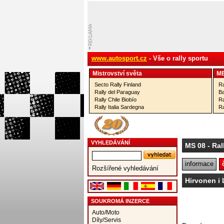
www.autosport.cz
- Vše o rally sportu
Mistrovství­ světa
M
Secto Rally Finland
Ra
Rally del Paraguay
Ba
Rally Chile Biobío
Ra
Rally Italia Sardegna
Ra
VYHLEDÁVÁNÍ
MS 08
- Ral
informace
Rozšířené vyhledávání
Hirvonen i 
SOUKROMÁ INZERCE
Auto/Moto
Díly/Servis