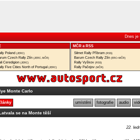
Dnes je 
E
MČR
a
RSS
lly Poland
Silmet Rally Příbram
(JERC)
(RSS)
rum Czech Rally Zlín
Barum Czech Rally Zlín
(JERC, MČR)
(ERC+MČR)
li Ceredigion
Rally Vyškov
(JERC)
(RSS)
lly Five Cities North of Portugal
Rally Pačejov
(JERC)
(MČR)
lye Monte Carlo
články
umístění
fotografie
audio
vid
Latvala se na Monte těší
22. led