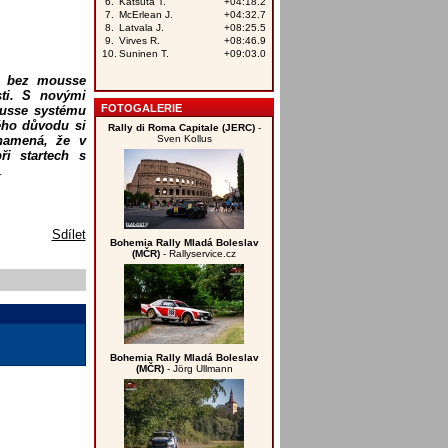
se bez mousse
sti. S novými
FOTOGALERIE
ousse systému
ného důvodu si
Rally di Roma Capitale (JERC)
-
Sven Kollus
znamená, že v
ři startech s
.
Sdílet
Bohemia Rally Mladá Boleslav
(MČR)
- Rallyservice.cz
Bohemia Rally Mladá Boleslav
(MČR)
- Jörg Ullmann