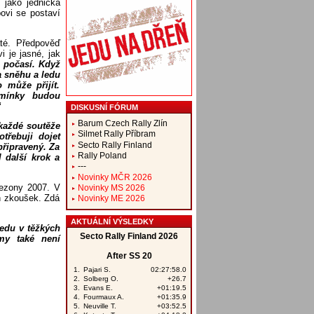
 jako jednička
ovi se postaví
té. Předpověď
i je jasné, jak
o počasí. Když
a sněhu a ledu
 může přijít.
dmínky budou
“
DISKUSNÍ FÓRUM
Barum Czech Rally Zlín
 každé soutěže
Silmet Rally Příbram
třebuji dojet
Secto Rally Finland
řipravený. Za
Rally Poland
 další krok a
---
Novinky MČR 2026
sezony 2007. V
Novinky MS 2026
ch zkoušek. Zdá
Novinky ME 2026
AKTUÁLNÍ VÝSLEDKY
jedu v těžkých
my také není