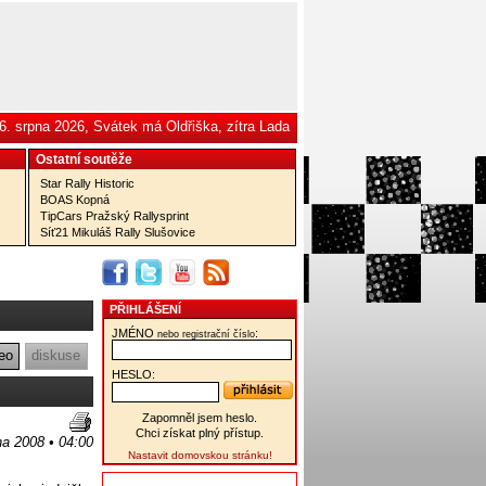
6. srpna 2026, Svátek má Oldřiška, zítra Lada
Ostatní­ soutěže
Star Rally Historic
BOAS Kopná
TipCars Pražský Rallysprint
Síť21 Mikuláš Rally Slušovice
PŘIHLÁŠENÍ
JMÉNO
:
nebo registrační číslo
eo
diskuse
HESLO:
Zapomněl jsem heslo.
Chci získat plný přístup.
na 2008 • 04:00
Nastavit domovskou stránku!