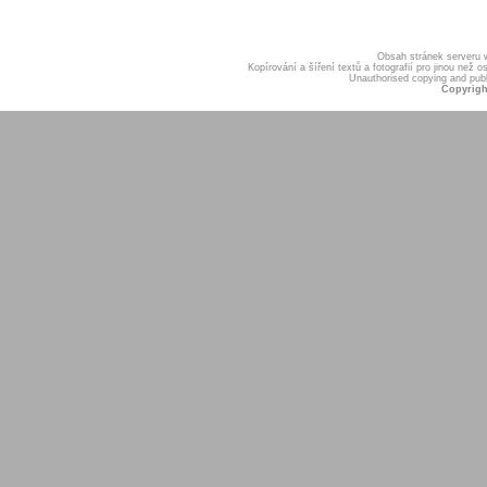
Obsah stránek serveru
Kopírování a šíření textů a fotografií pro jinou ne
Unauthorised copying and publis
Copyrigh