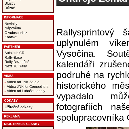
Služby
Různé
INFORMACE
Novinky
Nápověda
Rallysprintový 
O Autosport.cz
Kontakt
uplynulém vík
PARTNEŘI
Vysočina. Sout
Autoklub ČR
Rally-Base
kalendáři zrušen
Rally Bezpečně
Next RC Rally
podruhé na rychl
VIDEA
Videa od JNK Studio
historického měs
Videa JNK for Competitors
Videa od Luboše Laholy
vypadalo můž
ODKAZY
fotografiích na
Užitečné odkazy
spolupracovníka
REKLAMA
NEJČTENĚJŠÍ ČLÁNKY