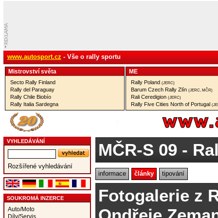
www.autosport.cz
- Vše o rally sportu
Mistrovství­ světa
ME
Secto Rally Finland
Rally Poland
(JERC)
Rally del Paraguay
Barum Czech Rally Zlín
(JERC, MČR)
Rally Chile Biobío
Rali Ceredigion
(JERC)
Rally Italia Sardegna
Rally Five Cities North of Portugal
(J
VYHLEDÁVÁNÍ
MČR-S 09
- Ral
Rozšířené vyhledávání
informace
články
tipování
Fotogalerie z 
SOUKROMÁ INZERCE
Ondřeje Zema
Auto/Moto
Díly/Servis