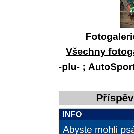
Fotogaler
Všechny fotoga
-plu- ; AutoSpor
Příspěv
INFO
Abyste mohli ps