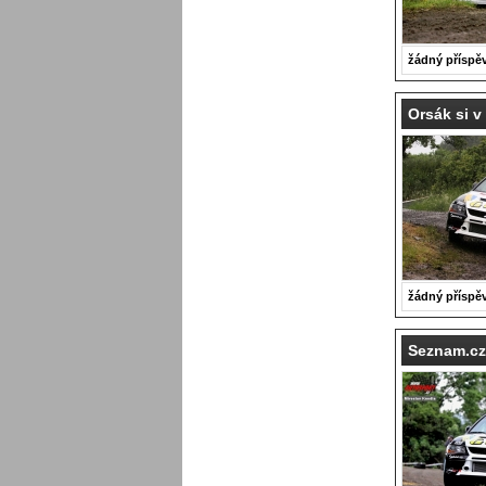
žádný příspě
Orsák si v
žádný příspě
Seznam.cz