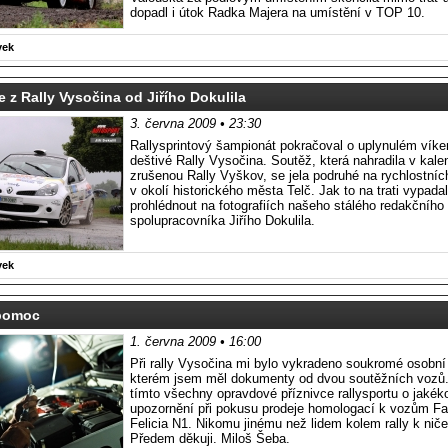
dopadl i útok Radka Majera na umístění v TOP 10.
vek
e z Rally Vysočina od Jiřího Dokulila
3. června 2009 • 23:30
Rallysprintový šampionát pokračoval o uplynulém vík
deštivé Rally Vysočina. Soutěž, která nahradila v kale
zrušenou Rally Vyškov, se jela podruhé na rychlostní
v okolí historického města Telč. Jak to na trati vypad
prohlédnout na fotografiích našeho stálého redakčního
spolupracovníka Jiřího Dokulila.
vek
pomoc
1. června 2009 • 16:00
Při rally Vysočina mi bylo vykradeno soukromé osobní
kterém jsem měl dokumenty od dvou soutěžních vozů
tímto všechny opravdové příznivce rallysportu o jakéko
upozornění při pokusu prodeje homologací k vozům Fa
Felicia N1. Nikomu jinému než lidem kolem rally k nič
Předem děkuji. Miloš Šeba.