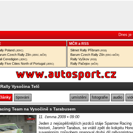
Dnes je 
E
MČR
a
RSS
lly Poland
Silmet Rally Příbram
(JERC)
(RSS)
rum Czech Rally Zlín
Barum Czech Rally Zlín
(JERC, MČR)
(ERC+MČR)
li Ceredigion
Rally Vyškov
(JERC)
(RSS)
lly Five Cities North of Portugal
Rally Pačejov
(JERC)
(MČR)
 Rally Vysočina Telč
články
tipování
umístění
fotografie
audio
vid
acing Team na Vysočině s Tarabusem
11. června 2009 • 09:00
Jeden z nejúspěšnějších jezdců stáje Sparrow Racing 
historii, Jaromír Tarabus, se vrátil zpět do kokpitu Hon
suverénním způsobem opanoval druhý díl rallysprinto