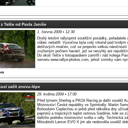
 z Telče od Pavla Janiše
1. června 2009 • 12:30
Druhý letošní rallysprint soutěžní posádky, pořadatele 
vůbec nešetřil. Vysočina byla celý víkend pod tvrdým
dešťových mračen, což se projevilo velkou náročností t
zvýšeným počtem havárií, jež se nevyhly ani největší
Do okolí Telče s fotoaparátem zamířil i náš kolega Pav
serveru www.rallye-photos.com, jehož snímky vám nyn
vek
kusí začít znovu-lépe
29. května 2009 • 17:00
Před týmem Sherlog a PKOil Racing je další soutěž A
Mistrovství České republiky ve Sprintrally. Martin Sem
Bohoušem Ceplechou si ještě před několika dny užíval
paprsků a tropických teplot ostrova Sardinie, kde se zú
dalšího podniku mistrovství světa v rally. Technická zá
Mitsubishi Lancer EVO X jim ale nedovolila soutěž dok