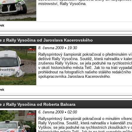
mistrovství, Rally Vysočina.
vek
e z Rally Vysočina od Jaroslava Kacerovského
8. června 2009 • 19:30
Rallysprintový šampionát pokračoval o předminulém v
deštivé Rally Vysočina. Soutěž, která nahradila v kale
zrušenou Rally Vyškov, se jela podruhé na rychlostní
v okolí historického města Telč. Jak to na trati vypad
prohlédnout na fotografiích našeho stálého redakčního
spolupracovníka Jaroslava Kacerovského.
vek
e z Rally Vysočina od Roberta Balcara
6. června 2009 • 02:00
Rallysprintový šampionát pokračoval o minulém víkend
Rally Vysočina. Soutěž, která nahradila v kalendáři zr
Vyškov, se jela podruhé na rychlostních zkouškách v o
historického města Telč. Jak to na trati vypadalo může