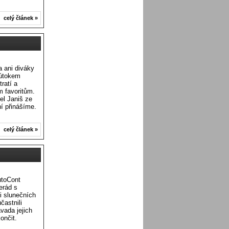
celý článek »
a ani diváky
 útokem
ratí a
m favoritům.
el Janiš ze
í přinášíme.
celý článek »
utoCont
erád s
i slunečních
častnili
vada jejich
ončit.