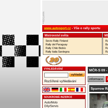
www.autosport.cz
- Vše o rally sportu
Mistrovství­ světa
M
Secto Rally Finland
Ra
Rally del Paraguay
Ba
Rally Chile Biobío
Ra
Rally Italia Sardegna
Ra
VYHLEDÁVÁNÍ
MČR-S 09
-
informace
Rozšířené vyhledávání
Sparrow R
SOUKROMÁ INZERCE
Auto/Moto
Díly/Servis