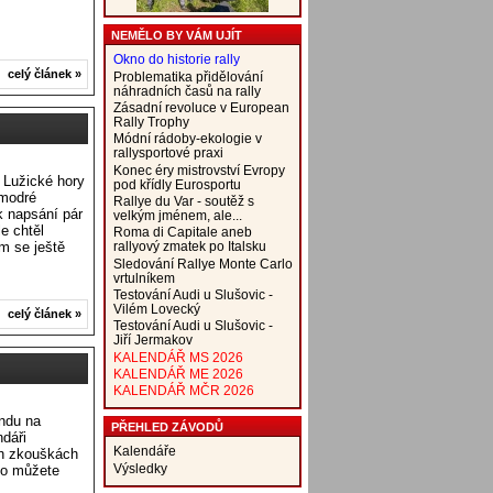
NEMĚLO BY VÁM UJÍT
Okno do historie rally
celý článek »
Problematika přidělování
náhradních časů na rally
Zásadní revoluce v European
Rally Trophy
Módní rádoby-ekologie v
rallysportové praxi
Konec éry mistrovství Evropy
y Lužické hory
pod křídly Eurosportu
 modré
Rallye du Var - soutěž s
k napsání pár
velkým jménem, ale...
e chtěl
Roma di Capitale aneb
em se ještě
rallyový zmatek po Italsku
Sledování Rallye Monte Carlo
vrtulníkem
Testování Audi u Slušovic -
Vilém Lovecký
celý článek »
Testování Audi u Slušovic -
Jiří Jermakov
KALENDÁŘ MS 2026
KALENDÁŘ ME 2026
KALENDÁŘ MČR 2026
endu na
PŘEHLED ZÁVODŮ
ndáři
Kalendáře
ch zkouškách
Výsledky
alo můžete