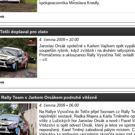
spolupracovníka Miroslava Knedly.
vek
 Telči doplaval pro zlato
4. června 2009 • 10:00
Jaroslav Orsák společně s Karlem Vajíkem opět vypáli
soupeřům rybník, když zvítězili i na druhém rallysprint
Promáčenou a uklouzanou Rally Vysočina Telč ovládli 
– cíl.
vek
 Rally Team s Jarkem Orsákem podruhé vítězně
4. června 2009 • 06:00
Na Rallye Vysočina do Telče přijel Seznam.cz Rally T
nejsilnější sestavě. Radka Majera a Karla Trněného opě
vítěz z Lužických hor Jaroslav Orsák a nově i Pavel V
Vítězství si opět odvezl Orsák, který je letos ve sprin
neporažený. Karel Trněný zabodoval pátým místem. C
Valouška za pódiovým umístěním skončila mimo trať 