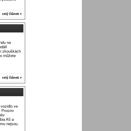
celý článek »
endu na
ndáři
ch zkouškách
alo můžete
celý článek »
 vozidlo ve
. Prosím
liv
bia A5 a
emu nejsou.