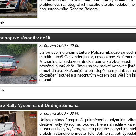
prohlédnout na fotografiích našeho stálého redakčního
spolupracovníka Roberta Balcara.
vek
or poprvé závodil v dešti
5. června 2009 • 20:00
Již ve svém druhém startu v Poháru mládeže se sedmn
mladík Luboš Gešvinder junior, navigovaný zkušenou 
Michaelou Urbáškovou, dočkal obrovské zkušenosti – 
provázel hustý déšť. Jízdu na tak mokré vozovce jistě 
mnozí daleko zkušenější piloti. Úspěchem je tak samo 
dokončení soutěže s netknutým vozem bez větších kr
situací.
vek
e z Rally Vysočina od Ondřeje Zemana
5. června 2009 • 08:00
Rallysprintový šampionát pokračoval o uplynulém vík
deštivé Rally Vysočina. Soutěž, která nahradila v kale
zrušenou Rally Vyškov, se jela podruhé na rychlostní
v okolí historického města Telč. Jak to na trati vypad