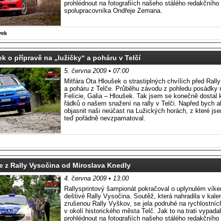
prohlédnout na fotografiích našeho stálého redakčního
spolupracovníka Ondřeje Zemana.
vek
k o přípravě na „lužičky“ a poháru v Telčí
5. června 2009 • 07:00
Mitfára Ota Hloušek o strastiplných chvílích před Rall
a poháru z Telče. Průběhu závodu z pohledu posádky
Felície, Galia – Hloušek. Tak jsem se konečně dostal 
řádků o našem snažení na rally v Telči. Napřed bych al
objasnit naši neúčast na Lužických horách, z které js
teď pořádně nevzpamatoval.
e z Rally Vysočina od Miroslava Knedly
4. června 2009 • 13:00
Rallysprintový šampionát pokračoval o uplynulém vík
deštivé Rally Vysočina. Soutěž, která nahradila v kale
zrušenou Rally Vyškov, se jela podruhé na rychlostní
v okolí historického města Telč. Jak to na trati vypad
prohlédnout na fotografiích našeho stálého redakčního