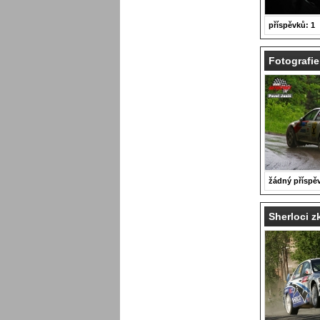
příspěvků: 1
Fotografie
žádný příspě
Sherloci z