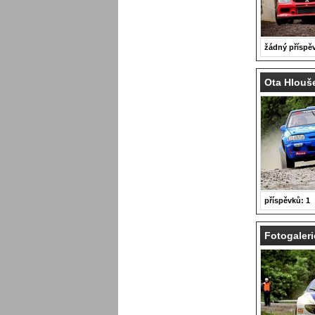
žádný příspě
Ota Hlouše
příspěvků: 1
Fotogaleri