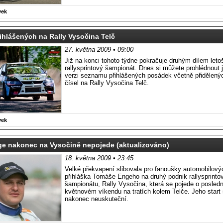
vek
hlášených na Rally Vysočina Telč
27. května 2009 • 09:00
Již na konci tohoto týdne pokračuje druhým dílem leto
rallysprintový šampionát. Dnes si můžete prohlédnout ji
verzi seznamu přihlášených posádek včetně přidělenýc
čísel na Rally Vysočina Telč.
vek
e nakonec na Vysočině nepojede (aktualizováno)
18. května 2009 • 23:45
Velké překvapení slibovala pro fanoušky automobilový
přihláška Tomáše Engeho na druhý podnik rallysprinto
šampionátu, Rally Vysočina, která se pojede o posled
květnovém víkendu na tratích kolem Telče. Jeho start
nakonec neuskuteční.