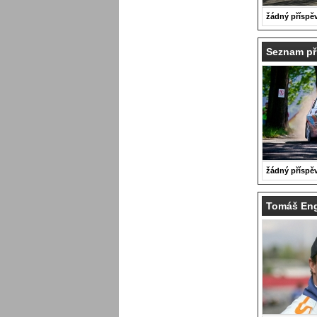
žádný příspě
Seznam při
žádný příspě
Tomáš Eng