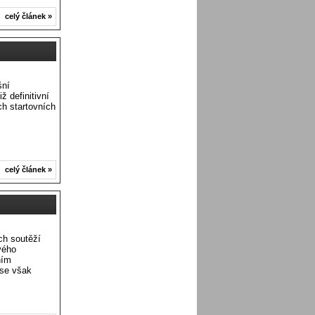
celý článek »
šní
ž definitivní
h startovních
celý článek »
ch soutěží
vého
ním
 se však