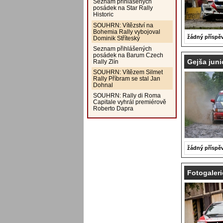
Seznam přihlášených
posádek na Star Rally
Historic
SOUHRN: Vítězství na
Bohemia Rally vybojoval
žádný příspě
Dominik Stříteský
Seznam přihlášených
posádek na Barum Czech
Gejša juni
Rally Zlín
SOUHRN: Vítězem Silmet
Rally Příbram se stal Jan
Dohnal
SOUHRN: Rally di Roma
Capitale vyhrál premiérově
Roberto Dapra
žádný příspě
Fotogaleri