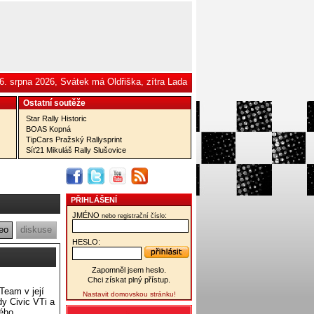
6. srpna 2026, Svátek má Oldřiška, zítra Lada
Ostatní­ soutěže
Star Rally Historic
BOAS Kopná
TipCars Pražský Rallysprint
Síť21 Mikuláš Rally Slušovice
PŘIHLÁŠENÍ
JMÉNO
:
nebo registrační číslo
eo
diskuse
HESLO:
Zapomněl jsem heslo.
Chci získat plný přístup.
Team v její
Nastavit domovskou stránku!
dy Civic VTi a
vého