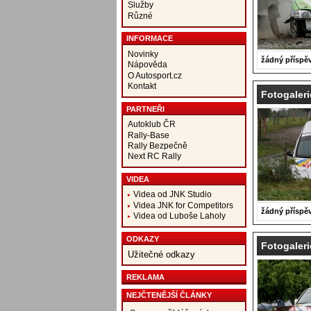
Služby
Různé
INFORMACE
Novinky
žádný příspě
Nápověda
O Autosport.cz
Kontakt
Fotogaleri
PARTNEŘI
Autoklub ČR
Rally-Base
Rally Bezpečně
Next RC Rally
VIDEA
Videa od JNK Studio
Videa JNK for Competitors
žádný příspě
Videa od Luboše Laholy
ODKAZY
Fotogaleri
Užitečné odkazy
REKLAMA
NEJČTENĚJŠÍ ČLÁNKY