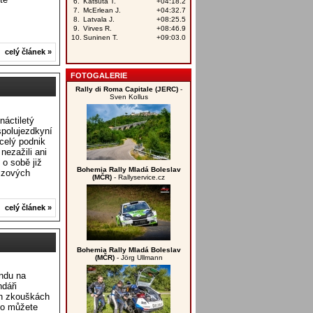
celý článek »
FOTOGALERIE
Rally di Roma Capitale (JERC)
-
Sven Kollus
áctiletý
spolujezdkyní
celý podnik
nezažili ani
o sobě již
Bohemia Rally Mladá Boleslav
izových
(MČR)
- Rallyservice.cz
celý článek »
Bohemia Rally Mladá Boleslav
(MČR)
- Jörg Ullmann
endu na
ndáři
ch zkouškách
alo můžete