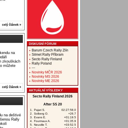
celý článek »
DISKUSNÍ FÓRUM
Barum Czech Rally Zlín
íkendu na
Silmet Rally Příbram
ndáři
Secto Rally Finland
ch zkouškách
Rally Poland
alo můžete
---
Novinky MČR 2026
Novinky MS 2026
Novinky ME 2026
celý článek »
AKTUÁLNÍ VÝSLEDKY
u na deštivé
ušenou Rally
kolí
te