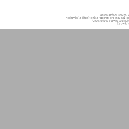
Obsah stránek serveru
Kopírování a šíření textů a fotografií pro jinou ne
Unauthorised copying and publis
Copyrigh