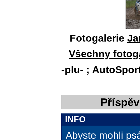
Fotogalerie
Ja
Všechny fotoga
-plu- ; AutoSpor
Příspěv
INFO
Abyste mohli ps