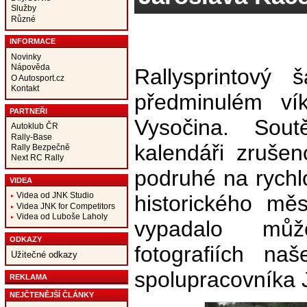
Služby
Různé
INFORMACE
Novinky
Nápověda
Rallysprintový 
O Autosport.cz
Kontakt
předminulém ví
PARTNEŘI
Vysočina. Sout
Autoklub ČR
Rally-Base
kalendáři zrušen
Rally Bezpečně
Next RC Rally
podruhé na rychl
VIDEA
Videa od JNK Studio
historického měs
Videa JNK for Competitors
Videa od Luboše Laholy
vypadalo můž
ODKAZY
fotografiích na
Užitečné odkazy
spolupracovníka 
REKLAMA
NEJČTENĚJŠÍ ČLÁNKY