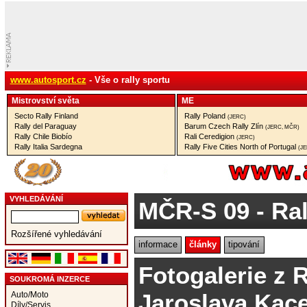
www.autosport.cz
- Vše o rally sportu
Mistrovství­ světa
ME
Secto Rally Finland
Rally Poland
(JERC)
Rally del Paraguay
Barum Czech Rally Zlín
(JERC, MČR)
Rally Chile Biobío
Rali Ceredigion
(JERC)
Rally Italia Sardegna
Rally Five Cities North of Portugal
(J
VYHLEDÁVÁNÍ
MČR-S 09
- Ral
Rozšířené vyhledávání
informace
články
tipování
Fotogalerie z 
SOUKROMÁ INZERCE
Jaroslava Kac
Auto/Moto
Díly/Servis