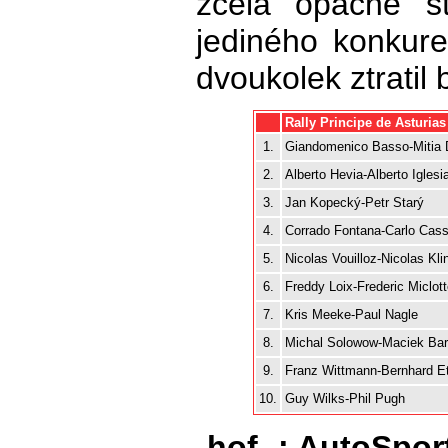
zcela opačné s
jediného konkur
dvoukolek ztratil
Rally Principe de Asturias 
1.
Giandomenico Basso-Mitia 
2.
Alberto Hevia-Alberto Iglesi
3.
Jan Kopecký-Petr Starý
4.
Corrado Fontana-Carlo Cass
5.
Nicolas Vouilloz-Nicolas Kli
6.
Freddy Loix-Frederic Miclott
7.
Kris Meeke-Paul Nagle
8.
Michal Solowow-Maciek Ba
9.
Franz Wittmann-Bernhard Et
10.
Guy Wilks-Phil Pugh
-hof- ; AutoSpor