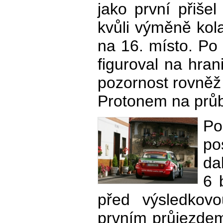
jako první přiše
kvůli výměně kol
na 16. místo. Po 
figuroval na hrani
pozornost rovněž
Protonem na průb
P
po
da
6 
před výsledkovo
prvním průjezdem