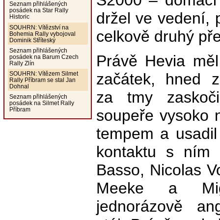
S2000 – domácí 
Seznam přihlášených
posádek na Star Rally
držel ve vedení, 
Historic
SOUHRN: Vítězství na
celkově druhý p
Bohemia Rally vybojoval
Dominik Stříteský
Seznam přihlášených
Právě Hevia měl 
posádek na Barum Czech
Rally Zlín
začátek, hned z
SOUHRN: Vítězem Silmet
Rally Příbram se stal Jan
Dohnal
za tmy zaskoči
Seznam přihlášených
posádek na Silmet Rally
Příbram
soupeře vysoko
tempem a usadil 
kontaktu s ním 
Basso, Nicolas Vo
Meeke a Migu
jednorázově ang