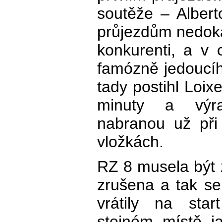
soutěže – Albert
průjezdům nedokáz
konkurenti, a v 
famózně jedoucíh
tady postihl Loixe
minuty a výra
nabranou už při
vložkách.
RZ 8 musela být
zrušena a tak s
vrátily na star
stejném místě j