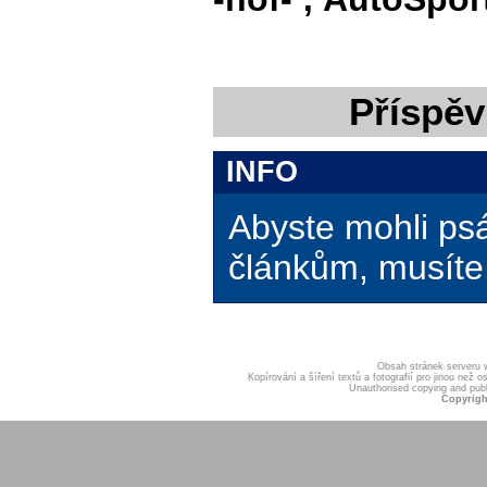
Příspěv
INFO
Abyste mohli ps
článkům, musíte 
Obsah stránek serveru
Kopírování a šíření textů a fotografií pro jinou ne
Unauthorised copying and publis
Copyrigh