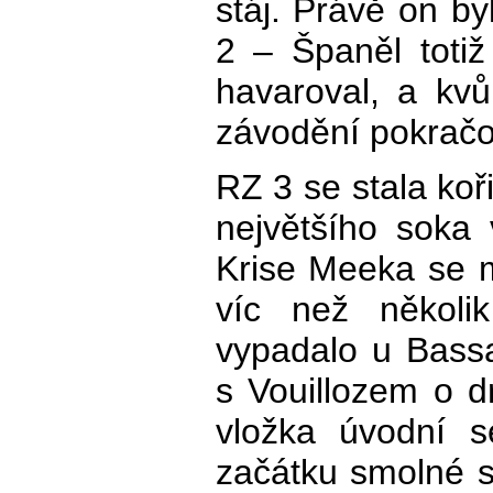
stáj. Právě on by
2 – Španěl toti
havaroval, a kvůl
závodění pokračo
RZ 3 se stala koř
největšího soka 
Krise Meeka se m
víc než několi
vypadalo u Bassa
s Vouillozem o d
vložka úvodní 
začátku smolné s