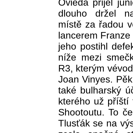
Ovieda přijel jun
dlouho držel n
místě za řadou 
lancerem Franze 
jeho postihl defe
níže mezi smečk
R3, kterým vévo
Joan Vinyes. Pěk
také bulharský ú
kterého už příští
Shootoutu. To če
Tlusťák se na vý