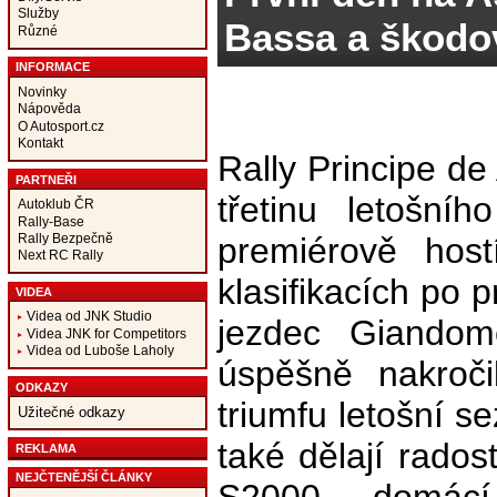
Služby
Bassa a škodo
Různé
INFORMACE
Novinky
Nápověda
O Autosport.cz
Kontakt
Rally Principe de
PARTNEŘI
třetinu letošní
Autoklub ČR
Rally-Base
Rally Bezpečně
premiérově hos
Next RC Rally
klasifikacích po 
VIDEA
Videa od JNK Studio
jezdec Giandom
Videa JNK for Competitors
Videa od Luboše Laholy
úspěšně nakroči
ODKAZY
triumfu letošní 
Užitečné odkazy
také dělají rado
REKLAMA
NEJČTENĚJŠÍ ČLÁNKY