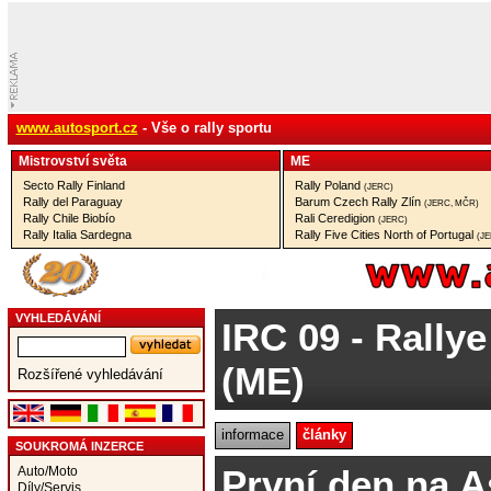
www.autosport.cz
- Vše o rally sportu
Mistrovství­ světa
ME
Secto Rally Finland
Rally Poland
(JERC)
Rally del Paraguay
Barum Czech Rally Zlín
(JERC, MČR)
Rally Chile Biobío
Rali Ceredigion
(JERC)
Rally Italia Sardegna
Rally Five Cities North of Portugal
(J
VYHLEDÁVÁNÍ
IRC 09
- Rallye
(ME)
Rozšířené vyhledávání
informace
články
SOUKROMÁ INZERCE
První den na A
Auto/Moto
Díly/Servis