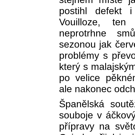
postihl defekt 
Vouilloze, te
neprotrhne sm
sezonou jak červ
problémy s převo
který s malajský
po velice pěkné
ale nakonec odch
Španělská soutě
souboje v áčkov
přípravy na svě