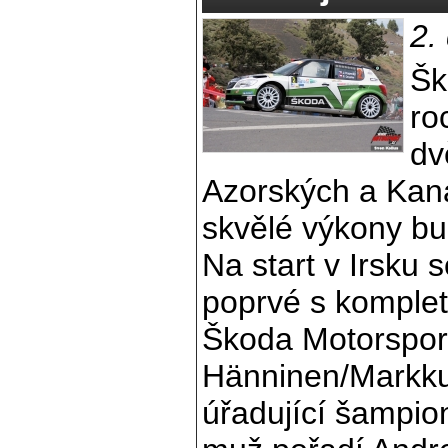
2.
Šk
ro
dv
Azorských a Kan
skvělé výkony bud
Na start v Irsku 
poprvé s komple
Škoda Motorsport
Hänninen/Markku
úřadující šampio