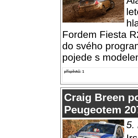
Al
le
hl
Fordem Fiesta R2
do svého programu
pojede s modele
příspěvků: 1
Craig Breen po
Peugeotem 20
5.