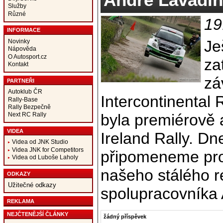
Služby
Různé
19
INFORMACE
Je
Novinky
Nápověda
O Autosport.cz
za
Kontakt
zá
PARTNEŘI
Autoklub ČR
Intercontinental 
Rally-Base
Rally Bezpečně
byla premiérově a
Next RC Rally
VIDEA
Ireland Rally. Dn
Videa od JNK Studio
Videa JNK for Competitors
připomeneme pros
Videa od Luboše Laholy
našeho stálého 
ODKAZY
Užitečné odkazy
spolupracovníka
REKLAMA
NEJČTENĚJŠÍ ČLÁNKY
žádný příspěvek