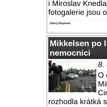
i Miroslav Knedla
fotogalerie jsou 
žádný příspěvek
Mikkelsen po I
nemocnici
8.
O 
Mi
Ci
rozhodla krátká 