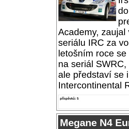
Ir
do
pr
Academy, zaujal 
seriálu IRC za v
letošním roce se
na seriál SWRC,
ale představí se 
Intercontinental 
příspěvků: 5
Megane N4 Eu