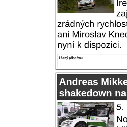
Ir
za
zrádných rychlos
ani Miroslav Kne
nyní k dispozici.
žádný příspěvek
Andreas Mikke
shakedown na C
5.
No