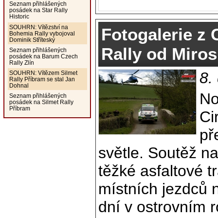
Seznam přihlášených
posádek na Star Rally
Historic
SOUHRN: Vítězství na
Fotogalerie z C
Bohemia Rally vybojoval
Dominik Stříteský
Rally od Miro
Seznam přihlášených
posádek na Barum Czech
Rally Zlín
8.
SOUHRN: Vítězem Silmet
Rally Příbram se stal Jan
Dohnal
No
Seznam přihlášených
posádek na Silmet Rally
Příbram
Ci
př
světle. Soutěž n
těžké asfaltové t
místních jezdců 
dní v ostrovním 