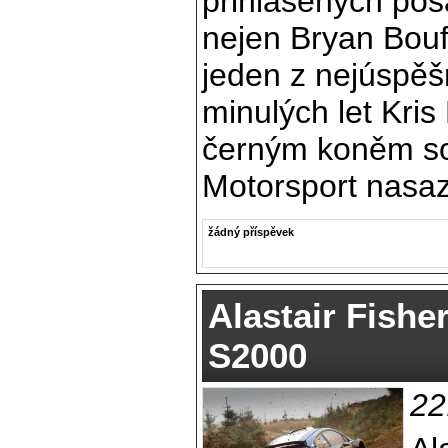
přihlášených pos
nejen Bryan Bouff
jeden z nejúspěš
minulých let Kris
černým koněm s
Motorsport nasaz
žádný příspěvek
Alastair Fisher
S2000
22