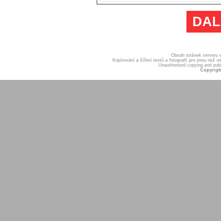
DAL
Obsah stránek serveru
Kopírování a šíření textů a fotografií pro jinou ne
Unauthorised copying and publis
Copyrigh