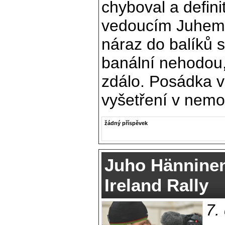
chyboval a definit
vedoucím Juhem
náraz do balíků 
banální nehodou,
zdálo. Posádka v
vyšetření v nemoc
žádný příspěvek
Juho Hänninen 
Ireland Rally
7.