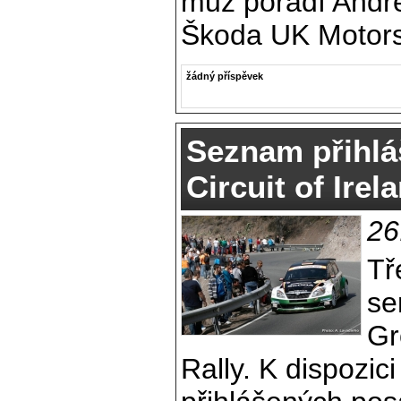
muž pořadí Andr
Škoda UK Motors
žádný příspěvek
Seznam přihlá
Circuit of Irel
26
Tř
se
Gr
Rally. K dispozici