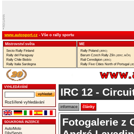
www.autosport.cz
- Vše o rally sportu
Mistrovství­ světa
ME
Secto Rally Finland
Rally Poland
(JERC)
Rally del Paraguay
Barum Czech Rally Zlín
(JERC, MČR)
Rally Chile Biobío
Rali Ceredigion
(JERC)
Rally Italia Sardegna
Rally Five Cities North of Portugal
(J
VYHLEDÁVÁNÍ
IRC 12
- Circui
Rozšířené vyhledávání
informace
články
Fotogalerie z C
SOUKROMÁ INZERCE
Auto/Moto
André Lavadi
Díly/Servis