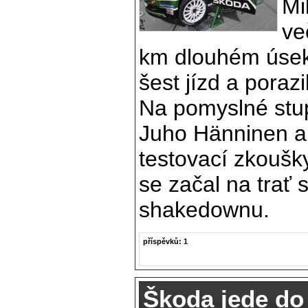
Mi
ve
km dlouhém úsek
šest jízd a poraz
Na pomyslné stup
Juho Hänninen a
testovací zkoušky
se začal na trať 
shakedownu.
příspěvků: 1
Škoda jede do 