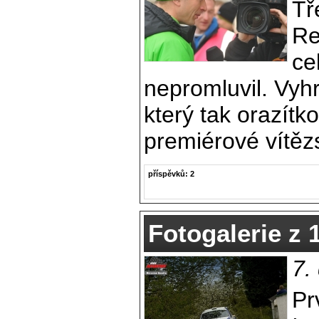
Tř
Re
ce
nepromluvil. Vyhr
který tak orazítko
premiérové vítězs
příspěvků: 2
Fotogalerie z 1
7.
Pr