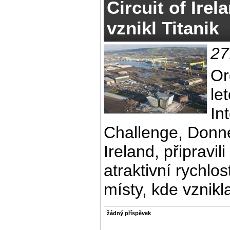
Circuit of Irel
vznikl Titanik
27
Or
le
In
Challenge, Donne
Ireland, připravil
atraktivní rychlo
místy, kde vznikl
žádný příspěvek