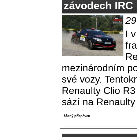
závodech IRC
29
I 
fr
Re
mezinárodním po
své vozy. Tentok
Renaulty Clio R3
sází na Renault
žádný příspěvek