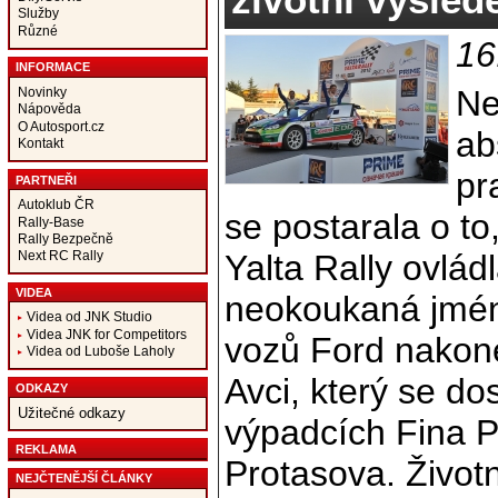
Služby
Různé
16
INFORMACE
Ne
Novinky
Nápověda
O Autosport.cz
ab
Kontakt
pr
PARTNEŘI
Autoklub ČR
se postarala o to
Rally-Base
Rally Bezpečně
Yalta Rally ovlád
Next RC Rally
VIDEA
neokoukaná jmén
Videa od JNK Studio
Videa JNK for Competitors
vozů Ford nakone
Videa od Luboše Laholy
Avci, který se do
ODKAZY
Užitečné odkazy
výpadcích Fina P
REKLAMA
Protasova. Životn
NEJČTENĚJŠÍ ČLÁNKY