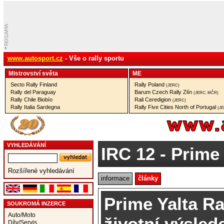
www.autosport.cz
- Vše o rally sportu
Mistrovství­ světa
ME
Secto Rally Finland
Rally Poland
(JERC)
Rally del Paraguay
Barum Czech Rally Zlín
(JERC, MČR)
Rally Chile Biobío
Rali Ceredigion
(JERC)
Rally Italia Sardegna
Rally Five Cities North of Portugal
(J
VYHLEDÁVÁNÍ
IRC 12
- Prime 
Rozšířené vyhledávání
informace
články
Prime Yalta Ra
SOUKROMÁ INZERCE
Auto/Moto
životní výsle
Díly/Servis