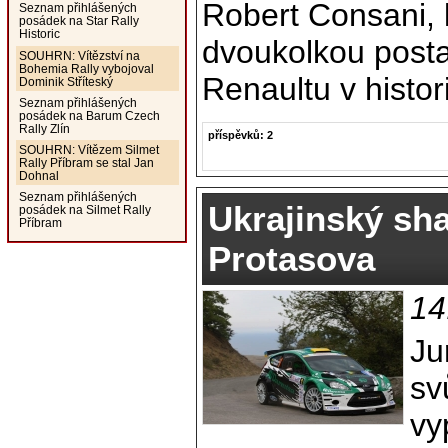
Robert Consani, k
Seznam přihlášených
posádek na Star Rally
Historic
dvoukolkou posta
SOUHRN: Vítězství na
Bohemia Rally vybojoval
Renaultu v histor
Dominik Stříteský
Seznam přihlášených
posádek na Barum Czech
Rally Zlín
příspěvků: 2
SOUHRN: Vítězem Silmet
Rally Příbram se stal Jan
Dohnal
Seznam přihlášených
Ukrajinský sh
posádek na Silmet Rally
Příbram
Protasova
14
Ju
sv
vy