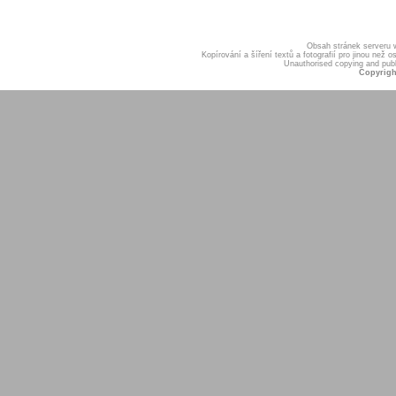
Obsah stránek serveru
Kopírování a šíření textů a fotografií pro jinou ne
Unauthorised copying and publis
Copyrigh