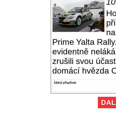
10
Ho
př
na
Prime Yalta Rally
evidentně neláká,
zrušili svou účas
domácí hvězda O
žádný příspěvek
DAL