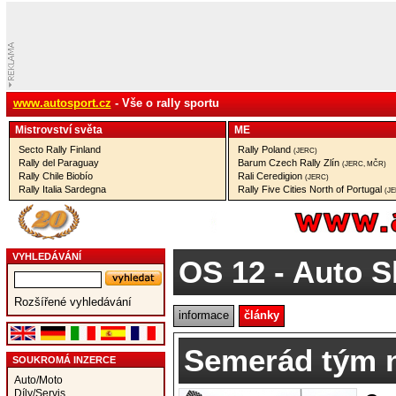
www.autosport.cz
- Vše o rally sportu
Mistrovství­ světa
ME
Secto Rally Finland
Rally Poland
(JERC)
Rally del Paraguay
Barum Czech Rally Zlín
(JERC, MČR)
Rally Chile Biobío
Rali Ceredigion
(JERC)
Rally Italia Sardegna
Rally Five Cities North of Portugal
(J
VYHLEDÁVÁNÍ
OS 12
- Auto S
Rozšířené vyhledávání
informace
články
Semerád tým n
SOUKROMÁ INZERCE
Auto/Moto
Díly/Servis