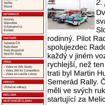
2.
Služby
Různé
Dv
INFORMACE
sv
Novinky
Nápověda
O Autosport.cz
Sl
Kontakt
rodinný. Pilot R
PARTNEŘI
Autoklub ČR
spolujezdec Rado
Rally-Base
Rally Bezpečně
každý v jiném voz
Next RC Rally
rychlejší, než te
VIDEA
Videa od JNK Studio
trati byl Martin 
Videa JNK for Competitors
Videa od Luboše Laholy
Semerád Rally. Čt
ODKAZY
Užitečné odkazy
měli ve svých ruk
REKLAMA
startující za Mel
NEJČTENĚJŠÍ ČLÁNKY