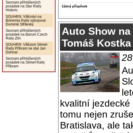
Seznam přihlášených
posádek na Star Rally
žádný příspěvek
Historic
SOUHRN: Vítězství na
Bohemia Rally vybojoval
Dominik Stříteský
Auto Show na 
Seznam přihlášených
posádek na Barum Czech
Rally Zlín
Tomáš Kostka
SOUHRN: Vítězem Silmet
Rally Příbram se stal Jan
Dohnal
28
Seznam přihlášených
posádek na Silmet Rally
Příbram
Au
Sl
le
kvalitní jezdeck
tomu nejen zruše
Bratislava, ale t