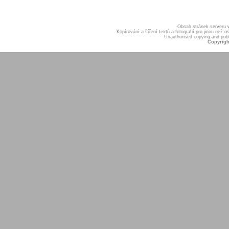
Obsah stránek serveru
Kopírování a šíření textů a fotografií pro jinou ne
Unauthorised copying and publis
Copyrigh