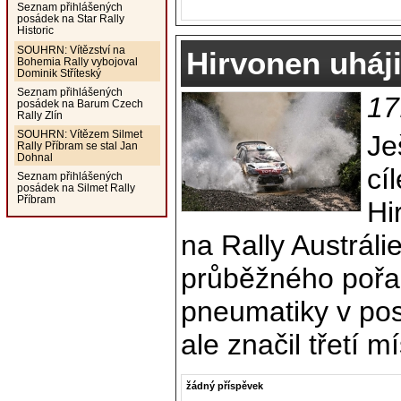
Seznam přihlášených
posádek na Star Rally
Historic
SOUHRN: Vítězství na
Hirvonen uháji
Bohemia Rally vybojoval
Dominik Stříteský
Seznam přihlášených
17
posádek na Barum Czech
Rally Zlín
SOUHRN: Vítězem Silmet
Je
Rally Příbram se stal Jan
Dohnal
cí
Seznam přihlášených
posádek na Silmet Rally
Příbram
Hi
na Rally Austráli
průběžného pořa
pneumatiky v pos
ale značil třetí mís
žádný příspěvek