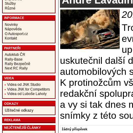
Služby
Různé
20
INFORMACE
Tr
Novinky
Nápověda
O Autosport.cz
ev
Kontakt
up
PARTNEŘI
Autoklub ČR
uskutečnil další d
Rally-Base
Rally Bezpečně
automobilových so
Next RC Rally
VIDEA
K protinožcům vša
Videa od JNK Studio
Videa JNK for Competitors
redakční spolup
Videa od Luboše Laholy
a vy si tak dnes
ODKAZY
Užitečné odkazy
snímky z této so
REKLAMA
NEJČTENĚJŠÍ ČLÁNKY
žádný příspěvek