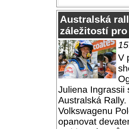
Australská ra
záležitostí pr
15
V 
sh
Og
Juliena Ingrassii
Australská Rally
Volkswagenu Po
opanovat devaten