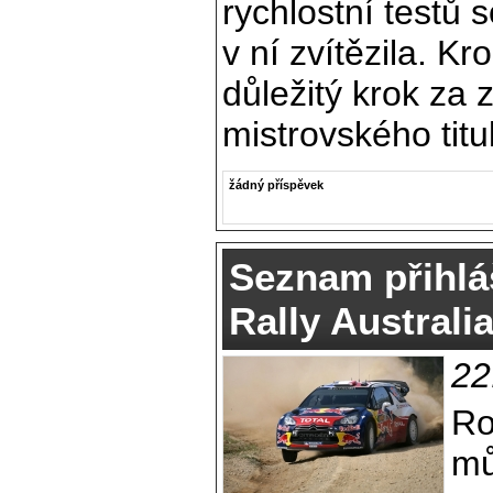
rychlostní testů 
v ní zvítězila. Kr
důležitý krok za 
mistrovského titu
žádný příspěvek
Seznam přihlá
Rally Australi
22
Ro
mů