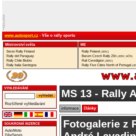
www.autosport.cz
- Vše o rally sportu
Mistrovství­ světa
ME
Secto Rally Finland
Rally Poland
(JERC)
Rally del Paraguay
Barum Czech Rally Zlín
(JERC, MČR)
Rally Chile Biobío
Rali Ceredigion
(JERC)
Rally Italia Sardegna
Rally Five Cities North of Portugal
(J
VYHLEDÁVÁNÍ
MS 13
- Rally A
Rozšířené vyhledávání
informace
články
Fotogalerie z 
SOUKROMÁ INZERCE
Auto/Moto
André Lavadi
Díly/Servis