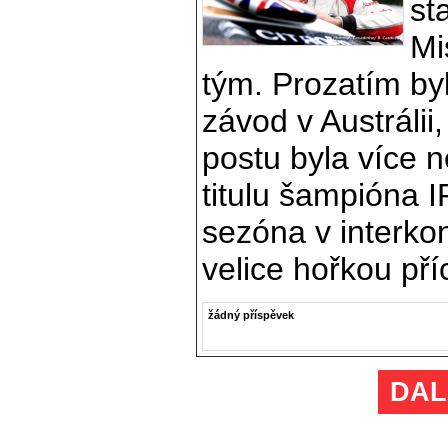
st
Mi
tým. Prozatím b
závod v Austrálii
postu byla více n
titulu šampióna 
sezóna v interko
velice hořkou pří
žádný příspěvek
DAL