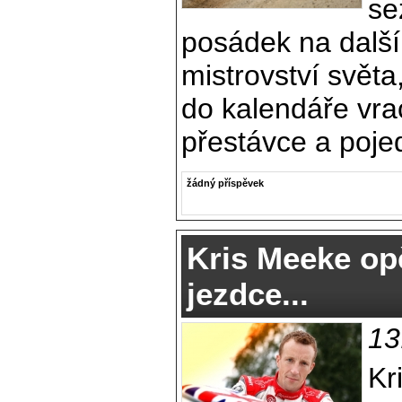
se
posádek na další
mistrovství světa,
do kalendáře vrac
přestávce a pojed
žádný příspěvek
Kris Meeke opě
jezdce...
13
Kr