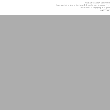
Obsah stránek serveru
Kopírování a šíření textů a fotografií pro jinou ne
Unauthorised copying and publis
Copyrigh