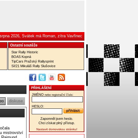
 srpna 2026, Svátek má Roman, zítra Vavřinec
Ostatní­ soutěže
Star Rally Historic
BOAS Kopná
TipCars Pražský Rallysprint
Síť21 Mikuláš Rally Slušovice
PŘIHLÁŠENÍ
JMÉNO
:
nebo registrační číslo
eo
diskuse
HESLO:
Zapomněl jsem heslo.
Chci získat plný přístup.
očala
Nastavit domovskou stránku!
u mistrovství
n Raimund