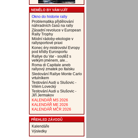
NEMĚLO BY VÁM UJÍT
Okno do historie rally
Problematika přidělování
náhradních časů na rally
Zásadní revoluce v European
Rally Trophy
Módní rádoby-ekologie v
rallysportové praxi
Konec éry mistrovství Evropy
pod křídly Eurosportu
Rallye du Var - soutěž s
velkým jménem, ale...
Roma di Capitale aneb
rallyový zmatek po Italsku
Sledování Rallye Monte Carlo
vrtulníkem
Testování Audi u Slušovic -
Vilém Lovecký
Testování Audi u Slušovic -
Jiří Jermakov
KALENDÁŘ MS 2026
KALENDÁŘ ME 2026
KALENDÁŘ MČR 2026
PŘEHLED ZÁVODŮ
Kalendáře
Výsledky