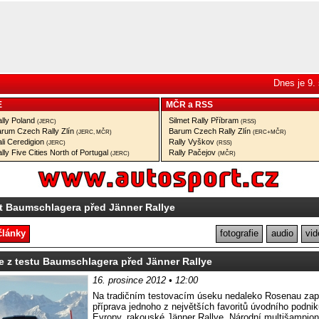
Dnes je 9.
E
MČR
a
RSS
lly Poland
Silmet Rally Příbram
(JERC)
(RSS)
rum Czech Rally Zlín
Barum Czech Rally Zlín
(JERC, MČR)
(ERC+MČR)
li Ceredigion
Rally Vyškov
(JERC)
(RSS)
lly Five Cities North of Portugal
Rally Pačejov
(JERC)
(MČR)
t Baumschlagera před Jänner Rallye
články
fotografie
audio
vid
e z testu Baumschlagera před Jänner Rallye
16. prosince 2012 • 12:00
Na tradičním testovacím úseku nedaleko Rosenau zap
příprava jednoho z největších favoritů úvodního podnik
Evropy, rakouské Jänner Rallye. Národní multišampio