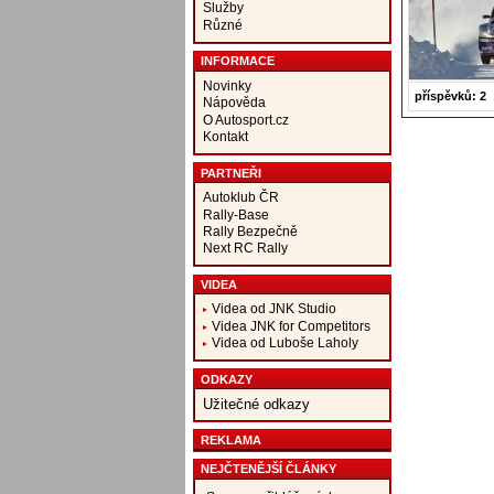
Služby
Různé
INFORMACE
Novinky
příspěvků: 2
Nápověda
O Autosport.cz
Kontakt
PARTNEŘI
Autoklub ČR
Rally-Base
Rally Bezpečně
Next RC Rally
VIDEA
Videa od JNK Studio
Videa JNK for Competitors
Videa od Luboše Laholy
ODKAZY
Užitečné odkazy
REKLAMA
NEJČTENĚJŠÍ ČLÁNKY