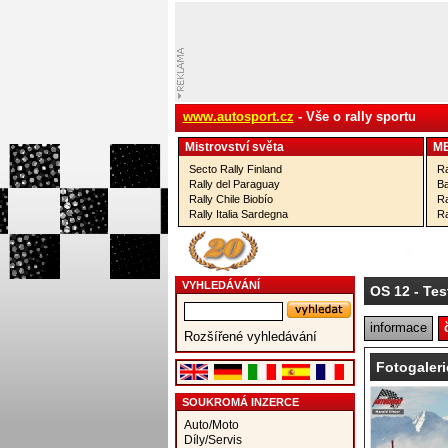
www.autosport.cz
- Vše o rally sportu
Mistrovství­ světa
M
Secto Rally Finland
Ra
Rally del Paraguay
Ba
Rally Chile Biobío
Ra
Rally Italia Sardegna
Ra
VYHLEDÁVÁNÍ
OS 12
- Tes
informace
Rozšířené vyhledávání
Fotogaleri
SOUKROMÁ INZERCE
Auto/Moto
Díly/Servis