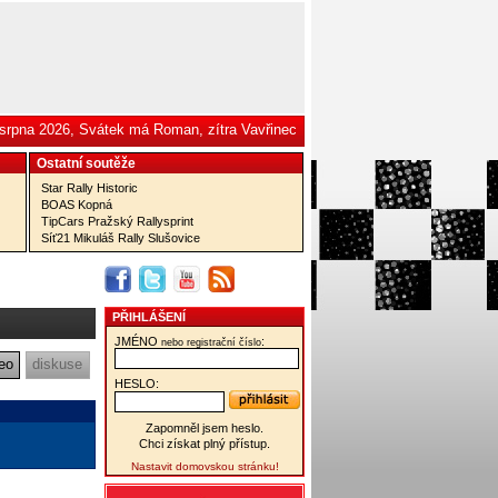
 srpna 2026, Svátek má Roman, zítra Vavřinec
Ostatní­ soutěže
Star Rally Historic
BOAS Kopná
TipCars Pražský Rallysprint
Síť21 Mikuláš Rally Slušovice
PŘIHLÁŠENÍ
JMÉNO
:
nebo registrační číslo
eo
diskuse
HESLO:
Zapomněl jsem heslo.
Chci získat plný přístup.
Nastavit domovskou stránku!