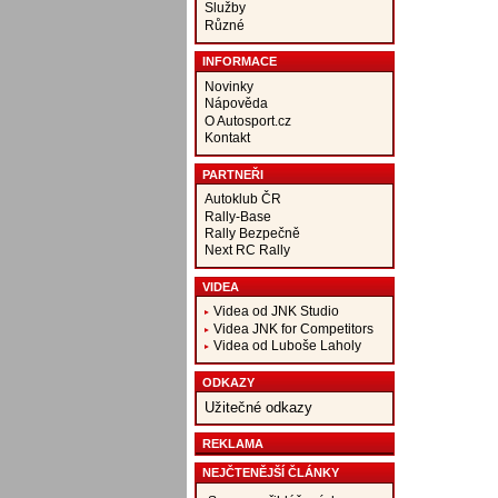
Služby
Různé
INFORMACE
Novinky
Nápověda
O Autosport.cz
Kontakt
PARTNEŘI
Autoklub ČR
Rally-Base
Rally Bezpečně
Next RC Rally
VIDEA
Videa od JNK Studio
Videa JNK for Competitors
Videa od Luboše Laholy
ODKAZY
Užitečné odkazy
REKLAMA
NEJČTENĚJŠÍ ČLÁNKY