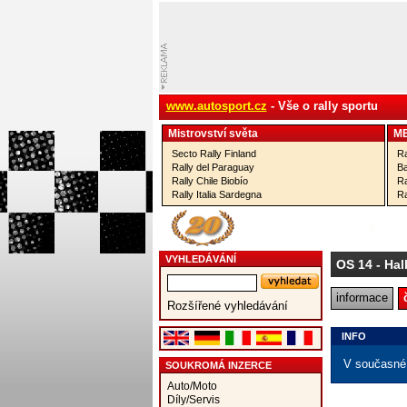
www.autosport.cz
- Vše o rally sportu
Mistrovství­ světa
M
Secto Rally Finland
Ra
Rally del Paraguay
Ba
Rally Chile Biobío
Ra
Rally Italia Sardegna
Ra
VYHLEDÁVÁNÍ
OS 14
- Hal
informace
Rozšířené vyhledávání
INFO
V současné 
SOUKROMÁ INZERCE
Auto/Moto
Díly/Servis