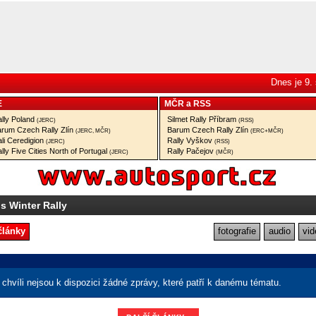
Dnes je 9.
E
MČR
a
RSS
lly Poland
Silmet Rally Příbram
(JERC)
(RSS)
rum Czech Rally Zlín
Barum Czech Rally Zlín
(JERC, MČR)
(ERC+MČR)
li Ceredigion
Rally Vyškov
(JERC)
(RSS)
lly Five Cities North of Portugal
Rally Pačejov
(JERC)
(MČR)
ls Winter Rally
články
fotografie
audio
vid
chvíli nejsou k dispozici žádné zprávy, které patří k danému tématu.