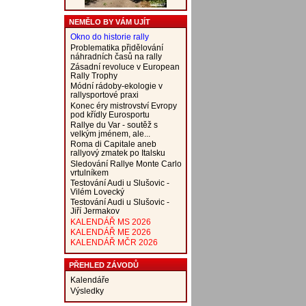
NEMĚLO BY VÁM UJÍT
Okno do historie rally
Problematika přidělování
náhradních časů na rally
Zásadní revoluce v European
Rally Trophy
Módní rádoby-ekologie v
rallysportové praxi
Konec éry mistrovství Evropy
pod křídly Eurosportu
Rallye du Var - soutěž s
velkým jménem, ale...
Roma di Capitale aneb
rallyový zmatek po Italsku
Sledování Rallye Monte Carlo
vrtulníkem
Testování Audi u Slušovic -
Vilém Lovecký
Testování Audi u Slušovic -
Jiří Jermakov
KALENDÁŘ MS 2026
KALENDÁŘ ME 2026
KALENDÁŘ MČR 2026
PŘEHLED ZÁVODŮ
Kalendáře
Výsledky