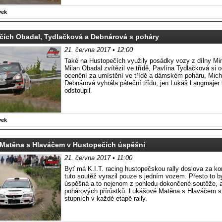
vek
čích Obadal, Tydlačková a Debnárová s poháry
21. června 2017 • 12:00
Také na Hustopečích využily posádky vozy z dílny Min
Milan Obadal zvítězil ve třídě, Pavlína Tydlačková si 
ocenění za umístění ve třídě a dámském poháru, Mich
Debnárová vyhrála páteční třídu, jen Lukáš Langmajer 
odstoupil.
vek
Matěna s Hlaváčem v Hustopečích úspěšní
21. června 2017 • 11:00
Byť má K.I.T. racing hustopečskou rally doslova za k
tuto soutěž vyrazil pouze s jedním vozem. Přesto to b
úspěšná a to nejenom z pohledu dokončené soutěže, a
pohárových přírůstků. Lukášové Matěna s Hlaváčem st
stupních v každé etapě rally.