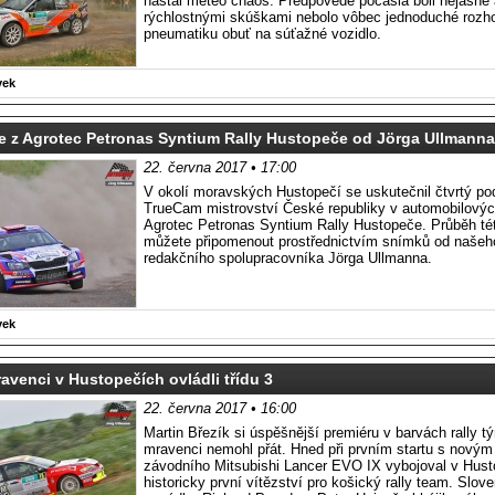
nastal meteo chaos. Predpovede počasia boli nejasné 
rýchlostnými skúškami nebolo vôbec jednoduché rozh
pneumatiku obuť na súťažné vozidlo.
vek
e z Agrotec Petronas Syntium Rally Hustopeče od Jörga Ullmanna
22. června 2017 • 17:00
V okolí moravských Hustopečí se uskutečnil čtvrtý pod
TrueCam mistrovství České republiky v automobilovýc
Agrotec Petronas Syntium Rally Hustopeče. Průběh tét
můžete připomenout prostřednictvím snímků od našeh
redakčního spolupracovníka Jörga Ullmanna.
vek
avenci v Hustopečích ovládli třídu 3
22. června 2017 • 16:00
Martin Březík si úspěšnější premiéru v barvách rally 
mravenci nemohl přát. Hned při prvním startu s nový
závodního Mitsubishi Lancer EVO IX vybojoval v Hus
historicky první vítězství pro košický rally team. Slov