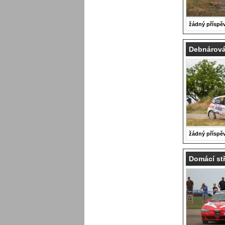
žádný příspě
Debnárová 
žádný příspě
Domácí stř