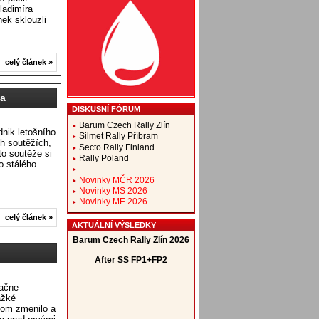
ladimíra
ek sklouzli
celý článek »
ka
DISKUSNÍ FÓRUM
Barum Czech Rally Zlín
nik letošního
Silmet Rally Příbram
h soutěžích,
Secto Rally Finland
o soutěže si
Rally Poland
o stálého
---
Novinky MČR 2026
Novinky MS 2026
Novinky ME 2026
celý článek »
AKTUÁLNÍ VÝSLEDKY
načne
ažké
tom zmenilo a