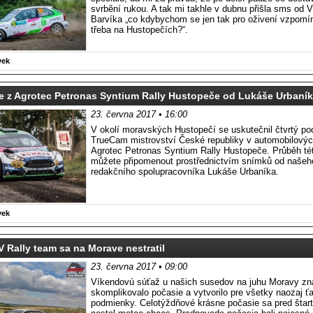
svrbění rukou. A tak mi takhle v dubnu přišla sms od V
Barvíka „co kdybychom se jen tak pro oživení vzpomín
třeba na Hustopečích?“.
vek
e z Agrotec Petronas Syntium Rally Hustopeče od Lukáše Urbaní
23. června 2017 • 16:00
V okolí moravských Hustopečí se uskutečnil čtvrtý pod
TrueCam mistrovství České republiky v automobilovýc
Agrotec Petronas Syntium Rally Hustopeče. Průběh tét
můžete připomenout prostřednictvím snímků od našeh
redakčního spolupracovníka Lukáše Urbaníka.
vek
Rally team sa na Morave nestratil
23. června 2017 • 09:00
Víkendovú súťaž u našich susedov na juhu Moravy z
skomplikovalo počasie a vytvorilo pre všetky naozaj ť
podmienky. Celotýždňové krásne počasie sa pred štar