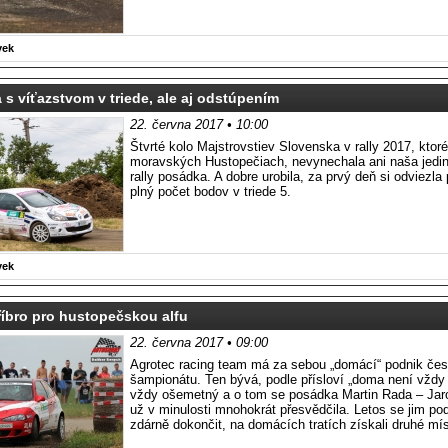
vek
s víťazstvom v triede, ale aj odstúpením
22. června 2017 • 10:00
Štvrté kolo Majstrovstiev Slovenska v rally 2017, ktor
moravských Hustopečiach, nevynechala ani naša jed
rally posádka. A dobre urobila, za prvý deň si odviezla
plný počet bodov v triede 5.
vek
íbro pro hustopečskou alfu
22. června 2017 • 09:00
Agrotec racing team má za sebou „domácí“ podnik če
šampionátu. Ten bývá, podle přísloví „doma není vždy 
vždy ošemetný a o tom se posádka Martin Rada – Jar
už v minulosti mnohokrát přesvědčila. Letos se jim po
zdárně dokončit, na domácích tratích získali druhé mís