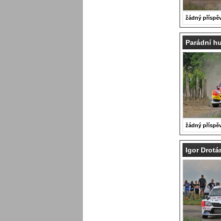
žádný příspě
Parádní h
žádný příspě
Igor Drot