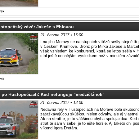
vek
ustopečský závěr Jakeše s Ehlovou
21. června 2017 • 15:00
I na jihu Moravy se na stupních vítězů sešly stejné tři
v Českém Krumlově. Bronz pro Mirka Jakeše a Marcel
však vzhledem ke konkurenci, která se letos sešla v 
stal ještě cennějším výsledkem než v minulém závodě
vek
ár po Hustopečiach: Keď nefunguje "medzičlánok"
21. června 2017 • 13:00
Nedávna rely v Hustopečiach na Morave bola skutočn
zaťažkávajúcou skúškou nielen odvahy, ale aj vlastnej
Ak sa stratíte, je to väčšinou chyba spolujazdca. Keď
stratíte sám v sebe, je to ešte horšie. Aj takéto dni pos
víkend Igora Drotára.