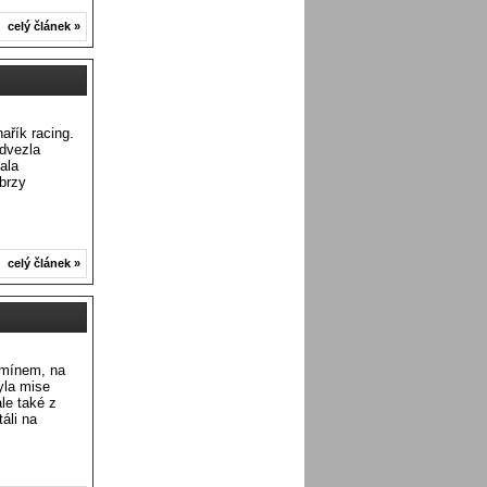
celý článek »
ařík racing.
odvezla
ala
brzy
celý článek »
omínem, na
yla mise
le také z
áli na