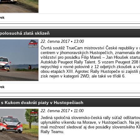
vek
olosuchá zlatá sklizeň
22. června 2017 • 13:00
Čtvrtá soutěž TrueCam mistrovství České republiky v r
centrem v jihomoravských Hustopečích, znamenala dru
vítězství pro posádku Filip Mareš – Jan Hloušek startu
Autoklub Peugeot Rally Talent. S vozem Peugeot 208 R
nejrychleji v rovné polovině z 12 odjetých zkoušek a v
obou etapách XIII. Agrotec Rally Hustopeče si zajistili
zisk nejen v kategorii 2WD, ale také ve třídě 6.
vek
 s Kukom dvakrát piaty v Hustopečiach
22. června 2017 • 11:00
Jediná spoločná slovensko-česká rally súťaž odštarto
uplynulého víkendu na Morave, v Hustopečiach. Na jej
mali možnosť sledovať aj dve posádky slovenského K
Rally Teamu.