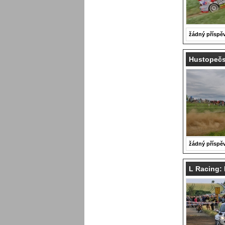
žádný příspě
Hustopečs
žádný příspě
L Racing: