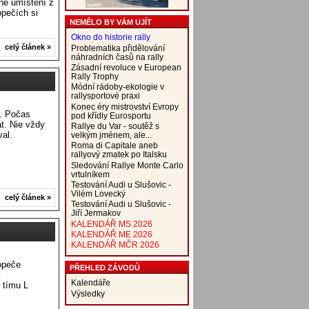
né umístění z
opečích si
NEMĚLO BY VÁM UJÍT
Okno do historie rally
celý článek »
Problematika přidělování
náhradních časů na rally
Zásadní revoluce v European
Rally Trophy
Módní rádoby-ekologie v
rallysportové praxi
Konec éry mistrovství Evropy
k. Počas
pod křídly Eurosportu
át. Nie vždy
Rallye du Var - soutěž s
val.
velkým jménem, ale...
Roma di Capitale aneb
rallyový zmatek po Italsku
Sledování Rallye Monte Carlo
vrtulníkem
Testování Audi u Slušovic -
Vilém Lovecký
celý článek »
Testování Audi u Slušovic -
Jiří Jermakov
KALENDÁŘ MS 2026
KALENDÁŘ ME 2026
KALENDÁŘ MČR 2026
opeče
PŘEHLED ZÁVODŮ
y
Kalendáře
 tímu L
Výsledky