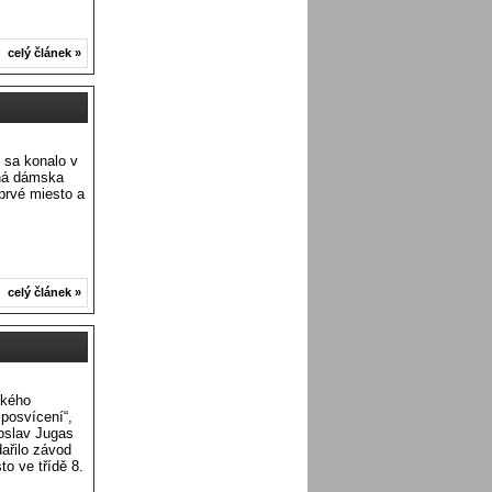
celý článek »
é sa konalo v
iná dámska
 prvé miesto a
celý článek »
ského
posvícení“,
oslav Jugas
dařilo závod
to ve třídě 8.