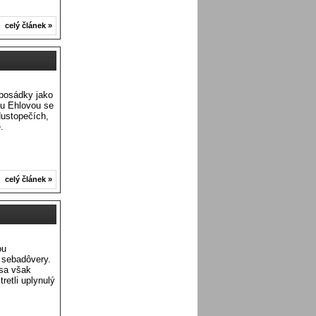
celý článek »
 posádky jako
u Ehlovou se
Hustopečích,
.
celý článek »
ou
 sebadôvery.
 sa však
tretli uplynulý