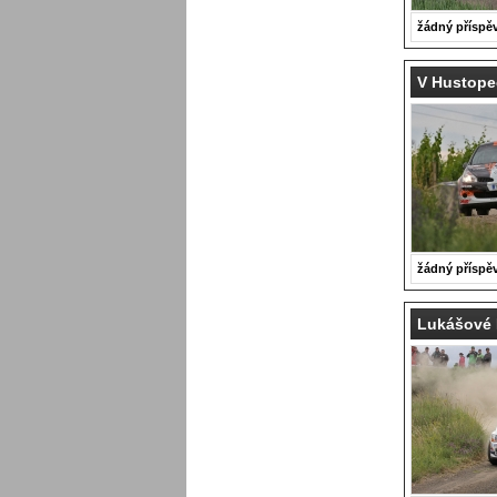
žádný příspě
V Hustope
žádný příspě
Lukášové 