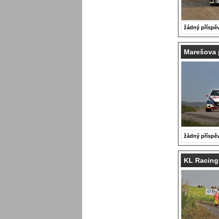
žádný příspě
Marešova p
žádný příspě
KL Racing