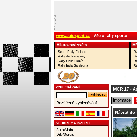
www.autosport.cz
- Vše o rally sportu
Mistrovství­ světa
M
Secto Rally Finland
Ra
Rally del Paraguay
Ba
Rally Chile Biobío
Ra
Rally Italia Sardegna
Ra
VYHLEDÁVÁNÍ
MČR 17
- A
informace
Rozšířené vyhledávání
Návrat do 
SOUKROMÁ INZERCE
Auto/Moto
Díly/Servis