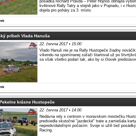
posádka Richard Pravda – Peter Hojnoš obhájila výbor
květnové Rally Tatry a stejně jako v Popradu, i v Hust
dojela pro poháry za 3. místo.
vek
ký príbeh Vlada Hanuša
22. června 2017 • 15:00
Vlado Hanuš nie je na Rally Hustopeče žiadny nováči
víkendu na spomínanej súťaži štartoval už po štvrtýkr
sa však všetko podarí tak, ako by si človek predstavo
vek
 Pekelne krásne Hustopeče
22. června 2017 • 14:00
Nedávna rely s centrom v moravskom mestečku Hust
predviedla skutočné "jazdecké" trate a zamiešala kart
nepredvídateľným počasím. Svoje si užili tiež posádky
Racing.