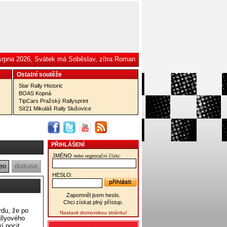
 srpna 2026, Svátek má Soběslav, zítra Roman
Ostatní­ soutěže
Star Rally Historic
BOAS Kopná
TipCars Pražský Rallysprint
Síť21 Mikuláš Rally Slušovice
PŘIHLÁŠENÍ
JMÉNO
:
nebo registrační číslo
eo
diskuse
HESLO:
Zapomněl jsem heslo.
Chci získat plný přístup.
vdu, že po
Nastavit domovskou stránku!
allyového
í pocit