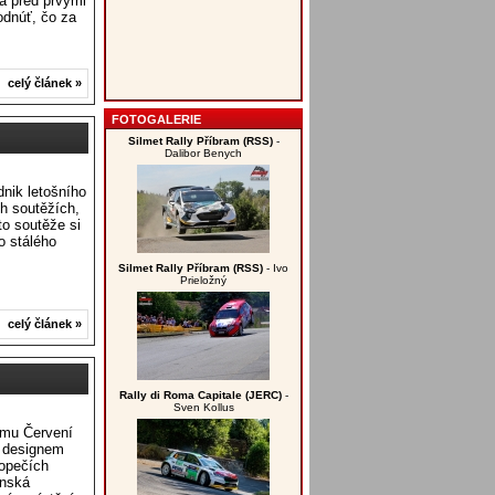
a pred prvými
odnúť, čo za
celý článek »
FOTOGALERIE
Silmet Rally Příbram (RSS)
-
Dalibor Benych
nik letošního
h soutěžích,
o soutěže si
o stálého
Silmet Rally Příbram (RSS)
- Ivo
Prieložný
celý článek »
Rally di Roma Capitale (JERC)
-
Sven Kollus
týmu Červení
m designem
topečích
enská