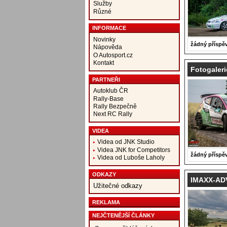
Služby
Různé
INFORMACE
Novinky
žádný příspě
Nápověda
O Autosport.cz
Kontakt
Fotogaleri
PARTNEŘI
Autoklub ČR
Rally-Base
Rally Bezpečně
Next RC Rally
VIDEA
Videa od JNK Studio
Videa JNK for Competitors
žádný příspě
Videa od Luboše Laholy
ODKAZY
IMAXX-ADV 
Užitečné odkazy
REKLAMA
NEJČTENĚJŠÍ ČLÁNKY