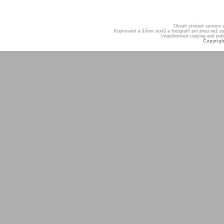
Obsah stránek serveru
Kopírování a šíření textů a fotografií pro jinou ne
Unauthorised copying and publis
Copyrigh