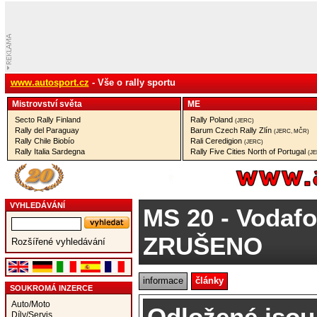
www.autosport.cz
- Vše o rally sportu
Mistrovství­ světa
ME
Secto Rally Finland
Rally Poland
(JERC)
Rally del Paraguay
Barum Czech Rally Zlín
(JERC, MČR)
Rally Chile Biobío
Rali Ceredigion
(JERC)
Rally Italia Sardegna
Rally Five Cities North of Portugal
(J
VYHLEDÁVÁNÍ
MS 20
- Vodafo
ZRUŠENO
Rozšířené vyhledávání
informace
články
SOUKROMÁ INZERCE
Auto/Moto
Odložené jsou
Díly/Servis