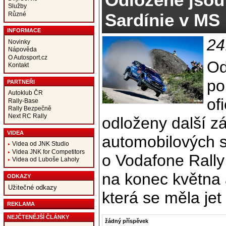
Služby
Sardínie v MS
Různé
INFORMACE
24
Novinky
Nápověda
O Autosport.cz
Od
Kontakt
po
PARTNEŘI
Autoklub ČR
of
Rally-Base
Rally Bezpečně
Next RC Rally
odloženy další zá
VIDEA
automobilových s
Videa od JNK Studio
Videa JNK for Competitors
o Vodafone Rally
Videa od Luboše Laholy
na konec května a
ODKAZY
Užitečné odkazy
která se měla jet
REKLAMA
NEJČTENĚJŠÍ ČLÁNKY
žádný příspěvek