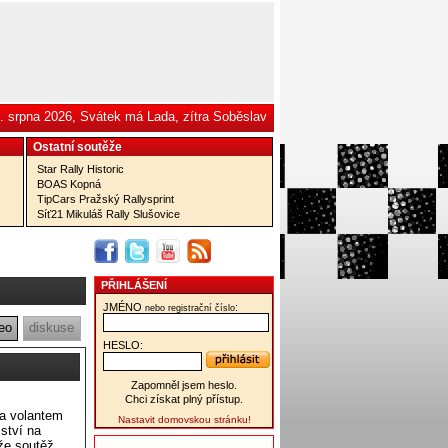
. srpna 2026, Svátek má Lada, zítra Soběslav
Ostatní­ soutěže
Star Rally Historic
BOAS Kopná
TipCars Pražský Rallysprint
Síť21 Mikuláš Rally Slušovice
PŘIHLÁŠENÍ
JMÉNO
:
nebo registrační číslo
eo
diskuse
HESLO:
Zapomněl jsem heslo.
Chci získat plný přístup.
za volantem
Nastavit domovskou stránku!
ství na
že soutěž