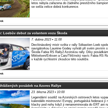
letos nebyla zařazena do žádného prestižního šampioná
se sešla velice dobrá konkurence.
vek
ry: Loebův debut za volantem vozu Škoda
7. dubna 2023 • 11:00
Devítinásobný mistr světa v rally Sébastien Loeb spol
navigátorkou Laurène Godey vyhráli při svém prvním s
Škoda Fabia RS Rally2 Azorskou rally. Díky posádká
Mikkelsen/Eriksen a Cais/Těšínský navíc Fabia RS Ral
v každé rychlostní zkoušce této soutěže.
vek
ihlášených posádek na Azores Rallye
23. března 2023 • 10:00
Legendární soutěž na Azorských ostrovech letos vypa
kalendáře mistrovství Evropy, portugalská federace jí 
klacky pod nohy když ji nenanominovala do ERT ani n