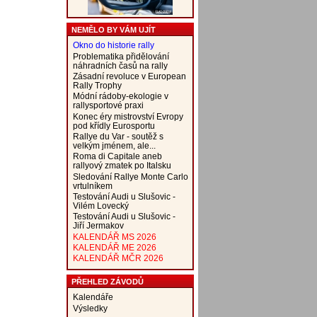
NEMĚLO BY VÁM UJÍT
Okno do historie rally
Problematika přidělování
náhradních časů na rally
Zásadní revoluce v European
Rally Trophy
Módní rádoby-ekologie v
rallysportové praxi
Konec éry mistrovství Evropy
pod křídly Eurosportu
Rallye du Var - soutěž s
velkým jménem, ale...
Roma di Capitale aneb
rallyový zmatek po Italsku
Sledování Rallye Monte Carlo
vrtulníkem
Testování Audi u Slušovic -
Vilém Lovecký
Testování Audi u Slušovic -
Jiří Jermakov
KALENDÁŘ MS 2026
KALENDÁŘ ME 2026
KALENDÁŘ MČR 2026
PŘEHLED ZÁVODŮ
Kalendáře
Výsledky