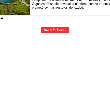
šampionátu a dokonce na stejný termín nasadili jinou 
Organizátoři se ale nevzdali a ušetřené peníze za popl
promotérovi nainvestovali do jezdců.
vek
DALŠÍ ČLÁNKY »