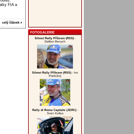
soutěž.
atky FIA a
celý článek »
FOTOGALERIE
Silmet Rally Příbram (RSS)
-
Dalibor Benych
Silmet Rally Příbram (RSS)
- Ivo
Prieložný
Rally di Roma Capitale (JERC)
-
Sven Kollus