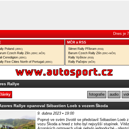
Dnes je 7
E
MČR
a
RSS
lly Poland
Silmet Rally Příbram
(JERC)
(RSS)
rum Czech Rally Zlín
Barum Czech Rally Zlín
(JERC, MČR)
(ERC+MČR)
li Ceredigion
Rally Vyškov
(JERC)
(RSS)
lly Five Cities North of Portugal
Rally Pačejov
(JERC)
(MČR)
res Rallye
články
fotografie
audio
vid
zores Rallye opanoval Sébastien Loeb s vozem Škoda
9. dubna 2023 • 19:00
Poprvé ve svém životě se představil Sébastien Loeb 
vozu Škoda a hned z toho byl nejvyšší stupínek. Vítěz
Azorských ostrovech však nebylo jednoduché - přesto