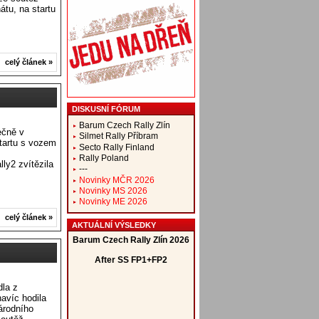
tu, na startu
celý článek »
DISKUSNÍ FÓRUM
Barum Czech Rally Zlín
ečně v
Silmet Rally Příbram
tartu s vozem
Secto Rally Finland
m
Rally Poland
ly2 zvítězila
---
Novinky MČR 2026
Novinky MS 2026
Novinky ME 2026
celý článek »
AKTUÁLNÍ VÝSLEDKY
dla z
navíc hodila
árodního