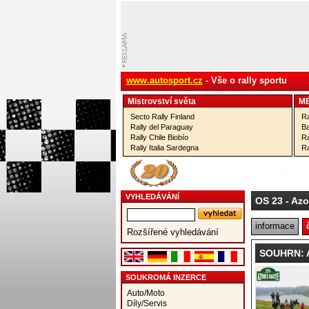
www.autosport.cz
- Vše o rally sportu
Mistrovství­ světa
M
Secto Rally Finland
Ra
Rally del Paraguay
Ba
Rally Chile Biobío
Ra
Rally Italia Sardegna
Ra
VYHLEDÁVÁNÍ
OS 23
- Azo
informace
Rozšířené vyhledávání
SOUHRN: A
SOUKROMÁ INZERCE
Auto/Moto
Díly/Servis