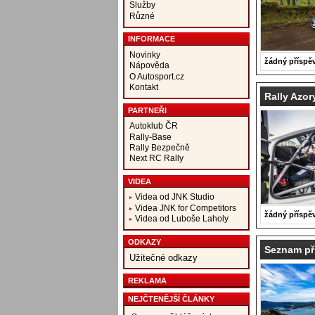
Služby
Různé
INFORMACE
Novinky
žádný příspě
Nápověda
O Autosport.cz
Kontakt
Rally Azo
PARTNEŘI
Autoklub ČR
Rally-Base
Rally Bezpečně
Next RC Rally
VIDEA
Videa od JNK Studio
Videa JNK for Competitors
žádný příspě
Videa od Luboše Laholy
ODKAZY
Seznam př
Užitečné odkazy
REKLAMA
NEJČTENĚJŠÍ ČLÁNKY