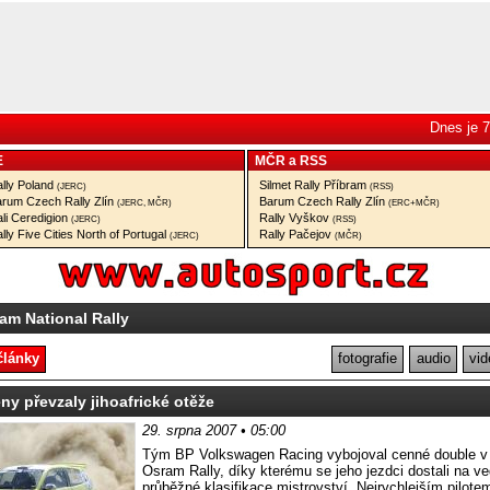
Dnes je 7
E
MČR
a
RSS
lly Poland
Silmet Rally Příbram
(JERC)
(RSS)
rum Czech Rally Zlín
Barum Czech Rally Zlín
(JERC, MČR)
(ERC+MČR)
li Ceredigion
Rally Vyškov
(JERC)
(RSS)
lly Five Cities North of Portugal
Rally Pačejov
(JERC)
(MČR)
am National Rally
články
fotografie
audio
vid
y převzaly jihoafrické otěže
29. srpna 2007 • 05:00
Tým BP Volkswagen Racing vybojoval cenné double v j
Osram Rally, díky kterému se jeho jezdci dostali na v
průběžné klasifikace mistrovství. Nejrychlejším pilote