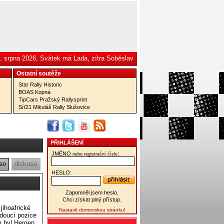
. srpna 2026, Svátek má Lada, zítra Soběslav
Ostatní­ soutěže
Star Rally Historic
BOAS Kopná
TipCars Pražský Rallysprint
Síť21 Mikuláš Rally Slušovice
PŘIHLÁŠENÍ
JMÉNO
:
nebo registrační číslo
eo
diskuse
HESLO:
Zapomněl jsem heslo.
Chci získat plný přístup.
ihoafrické
Nastavit domovskou stránku!
edoucí pozice
m byl Hergen