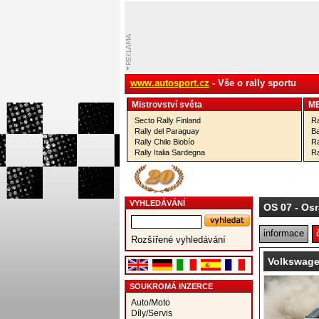
www.autosport.cz
- Vše o rally sportu
Mistrovství­ světa
M
Secto Rally Finland
Ra
Rally del Paraguay
Ba
Rally Chile Biobío
Ra
Rally Italia Sardegna
Ra
VYHLEDÁVÁNÍ
OS 07
- Osr
informace
Rozšířené vyhledávání
Volkswagen
SOUKROMÁ INZERCE
Auto/Moto
Díly/Servis