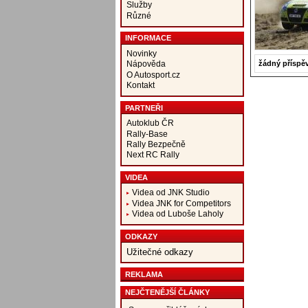
Služby
Různé
INFORMACE
Novinky
žádný příspě
Nápověda
O Autosport.cz
Kontakt
PARTNEŘI
Autoklub ČR
Rally-Base
Rally Bezpečně
Next RC Rally
VIDEA
Videa od JNK Studio
Videa JNK for Competitors
Videa od Luboše Laholy
ODKAZY
Užitečné odkazy
REKLAMA
NEJČTENĚJŠÍ ČLÁNKY