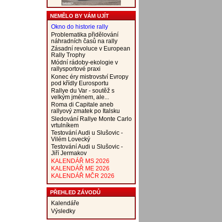
NEMĚLO BY VÁM UJÍT
Okno do historie rally
Problematika přidělování
náhradních časů na rally
Zásadní revoluce v European
Rally Trophy
Módní rádoby-ekologie v
rallysportové praxi
Konec éry mistrovství Evropy
pod křídly Eurosportu
Rallye du Var - soutěž s
velkým jménem, ale...
Roma di Capitale aneb
rallyový zmatek po Italsku
Sledování Rallye Monte Carlo
vrtulníkem
Testování Audi u Slušovic -
Vilém Lovecký
Testování Audi u Slušovic -
Jiří Jermakov
KALENDÁŘ MS 2026
KALENDÁŘ ME 2026
KALENDÁŘ MČR 2026
PŘEHLED ZÁVODŮ
Kalendáře
Výsledky