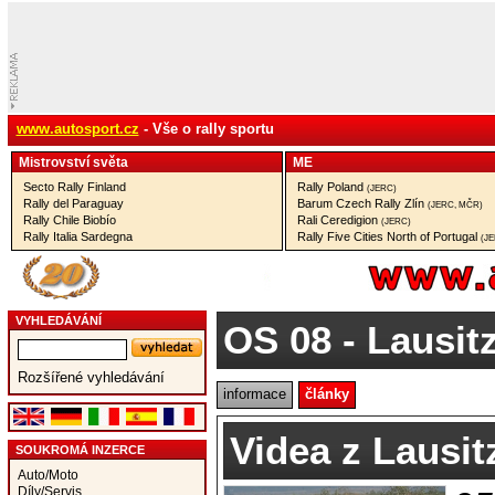
www.autosport.cz
- Vše o rally sportu
Mistrovství­ světa
ME
Secto Rally Finland
Rally Poland
(JERC)
Rally del Paraguay
Barum Czech Rally Zlín
(JERC, MČR)
Rally Chile Biobío
Rali Ceredigion
(JERC)
Rally Italia Sardegna
Rally Five Cities North of Portugal
(J
VYHLEDÁVÁNÍ
OS 08
- Lausitz
Rozšířené vyhledávání
informace
články
Videa z Lausit
SOUKROMÁ INZERCE
Auto/Moto
Díly/Servis