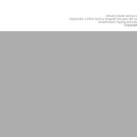
Obsah stránek serveru
Kopírování a šíření textů a fotografií pro jinou ne
Unauthorised copying and publis
Copyrigh