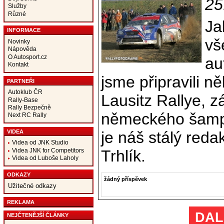
25
Služby
Různé
Ja
INFORMACE
vš
Novinky
Nápověda
O Autosport.cz
au
Kontakt
jsme připravili ně
PARTNEŘI
Autoklub ČR
Lausitz Rallye, 
Rally-Base
Rally Bezpečně
německého šamp
Next RC Rally
je náš stálý reda
VIDEA
Videa od JNK Studio
Trhlík.
Videa JNK for Competitors
Videa od Luboše Laholy
ODKAZY
žádný příspěvek
Užitečné odkazy
REKLAMA
DAL
NEJČTENĚJŠÍ ČLÁNKY