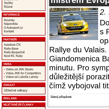
Služby
Různé
2.
INFORMACE
Do
Novinky
Nápověda
O Autosport.cz
s 
Kontakt
op
PARTNEŘI
Autoklub ČR
Rallye du Valais.
Rally-Base
Rally Bezpečně
Giandomenica Ba
Next RC Rally
VIDEA
minutu. Pro symp
Videa od JNK Studio
Videa JNK for Competitors
důležitější poraz
Videa od Luboše Laholy
čímž vybojoval ti
ODKAZY
Užitečné odkazy
žádný příspěvek
REKLAMA
NEJČTENĚJŠÍ ČLÁNKY