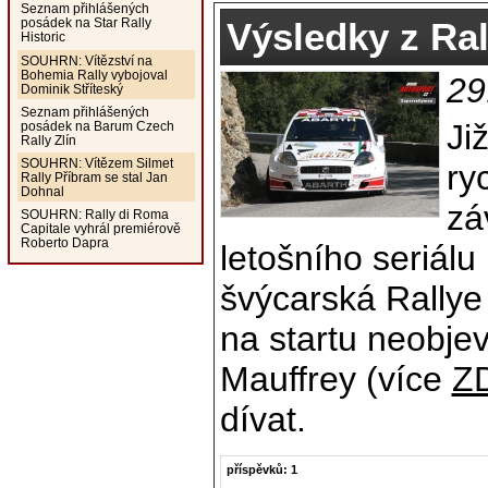
Seznam přihlášených
Výsledky z Ra
posádek na Star Rally
Historic
SOUHRN: Vítězství na
Bohemia Rally vybojoval
29
Dominik Stříteský
Seznam přihlášených
Ji
posádek na Barum Czech
Rally Zlín
SOUHRN: Vítězem Silmet
ry
Rally Příbram se stal Jan
Dohnal
zá
SOUHRN: Rally di Roma
Capitale vyhrál premiérově
Roberto Dapra
letošního seriálu
švýcarská Rallye
na startu neobje
Mauffrey (více
Z
dívat.
příspěvků: 1