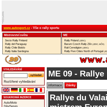
www.autosport.cz
- Vše o rally sportu
Mistrovství­ světa
ME
Secto Rally Finland
Rally Poland
(JERC)
Rally del Paraguay
Barum Czech Rally Zlín
(JERC, MČR)
Rally Chile Biobío
Rali Ceredigion
(JERC)
Rally Italia Sardegna
Rally Five Cities North of Portugal
(J
VYHLEDÁVÁNÍ
ME 09
- Rallye 
Rozšířené vyhledávání
informace
články
Rallye du Vala
SOUKROMÁ INZERCE
Auto/Moto
mistrem Evrop
Díly/Servis