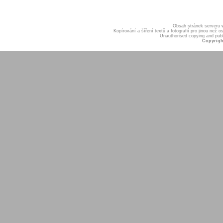
Obsah stránek serveru
Kopírování a šíření textů a fotografií pro jinou ne
Unauthorised copying and publis
Copyrigh