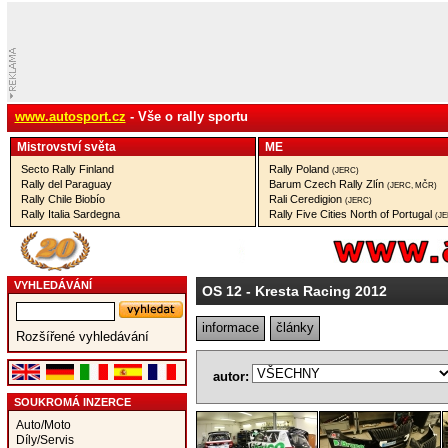
www.autosport.cz
- Vše o rally sportu
Mistrovství­ světa
ME
Secto Rally Finland
Rally Poland
(JERC)
Rally del Paraguay
Barum Czech Rally Zlín
(JERC, MČR)
Rally Chile Biobío
Rali Ceredigion
(JERC)
Rally Italia Sardegna
Rally Five Cities North of Portugal
(J
VYHLEDÁVÁNÍ
OS 12
- Kresta Racing 2012
informace
články
Rozšířené vyhledávání
autor:
SOUKROMÁ INZERCE
Auto/Moto
Díly/Servis