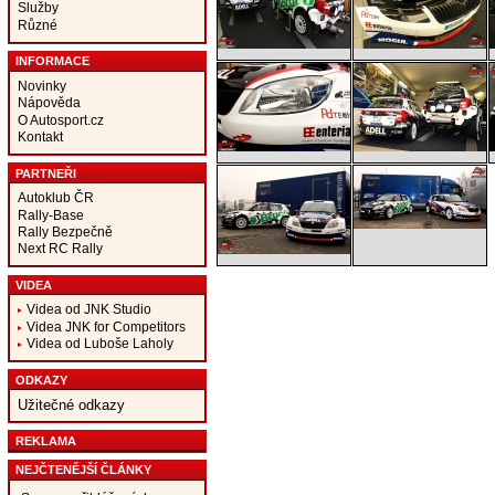
Služby
Různé
INFORMACE
Novinky
Nápověda
O Autosport.cz
Kontakt
PARTNEŘI
Autoklub ČR
Rally-Base
Rally Bezpečně
Next RC Rally
VIDEA
Videa od JNK Studio
Videa JNK for Competitors
Videa od Luboše Laholy
ODKAZY
Užitečné odkazy
REKLAMA
NEJČTENĚJŠÍ ČLÁNKY