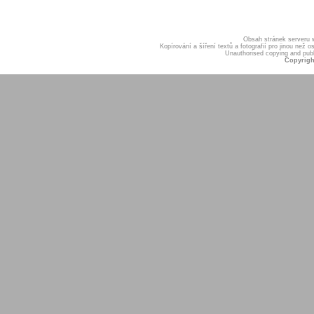
Obsah stránek serveru
Kopírování a šíření textů a fotografií pro jinou ne
Unauthorised copying and publis
Copyrigh