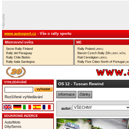
www.autosport.cz
- Vše o rally sportu
Mistrovství­ světa
ME
Secto Rally Finland
Rally Poland
(JERC)
Rally del Paraguay
Barum Czech Rally Zlín
(JERC, MČR)
Rally Chile Biobío
Rali Ceredigion
(JERC)
Rally Italia Sardegna
Rally Five Cities North of Portugal
(J
VYHLEDÁVÁNÍ
OS 12
- Tuscan Rewind
informace
články
Rozšířené vyhledávání
autor:
SOUKROMÁ INZERCE
Auto/Moto
Díly/Servis