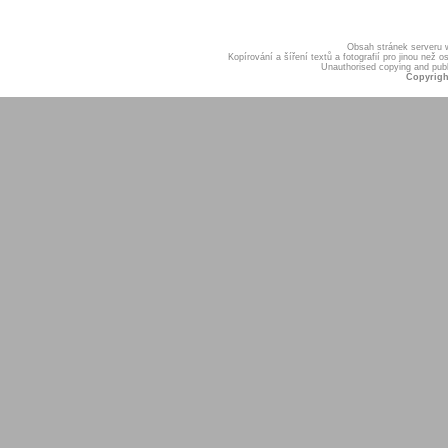
Obsah stránek serveru
Kopírování a šíření textů a fotografií pro jinou ne
Unauthorised copying and publis
Copyrigh