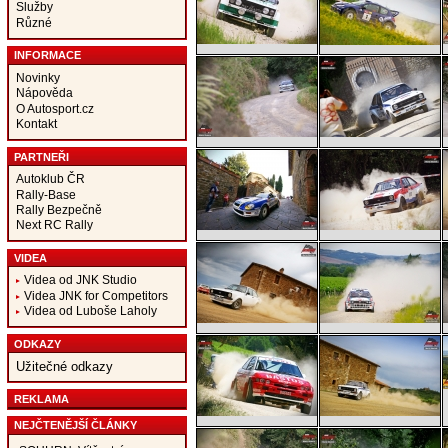
Služby
Různé
INFORMACE
Novinky
Nápověda
O Autosport.cz
Kontakt
PARTNEŘI
Autoklub ČR
Rally-Base
Rally Bezpečně
Next RC Rally
VIDEA
Videa od JNK Studio
Videa JNK for Competitors
Videa od Luboše Laholy
ODKAZY
Užitečné odkazy
REKLAMA
NEJČTENĚJŠÍ ČLÁNKY