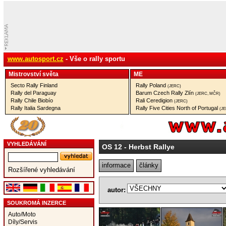
www.autosport.cz
- Vše o rally sportu
Mistrovství­ světa
ME
Secto Rally Finland
Rally Poland
(JERC)
Rally del Paraguay
Barum Czech Rally Zlín
(JERC, MČR)
Rally Chile Biobío
Rali Ceredigion
(JERC)
Rally Italia Sardegna
Rally Five Cities North of Portugal
(J
VYHLEDÁVÁNÍ
OS 12
- Herbst Rallye
informace
články
Rozšířené vyhledávání
autor:
SOUKROMÁ INZERCE
Auto/Moto
Díly/Servis