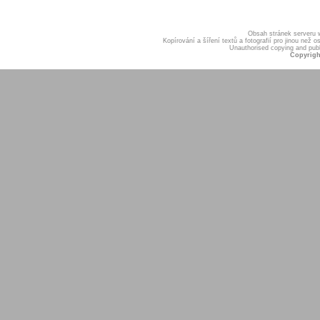
Obsah stránek serveru
Kopírování a šíření textů a fotografií pro jinou ne
Unauthorised copying and publis
Copyrigh