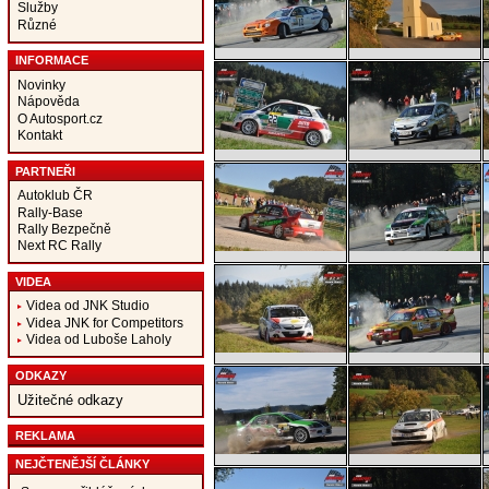
Služby
Různé
INFORMACE
Novinky
Nápověda
O Autosport.cz
Kontakt
PARTNEŘI
Autoklub ČR
Rally-Base
Rally Bezpečně
Next RC Rally
VIDEA
Videa od JNK Studio
Videa JNK for Competitors
Videa od Luboše Laholy
ODKAZY
Užitečné odkazy
REKLAMA
NEJČTENĚJŠÍ ČLÁNKY