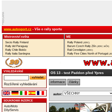
www.autosport.cz
- Vše o rally sportu
Mistrovství­ světa
ME
Secto Rally Finland
Rally Poland
(JERC)
Rally del Paraguay
Barum Czech Rally Zlín
(JERC, MČR)
Rally Chile Biobío
Rali Ceredigion
(JERC)
Rally Italia Sardegna
Rally Five Cities North of Portugal
(J
VYHLEDÁVÁNÍ
OS 13
- test Paddon před Ypres
informace
články
Rozšířené vyhledávání
autor:
SOUKROMÁ INZERCE
Auto/Moto
Díly/Servis