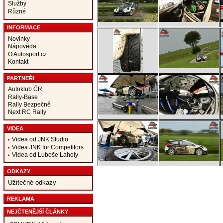
Služby
Různé
INFORMACE
Novinky
Nápověda
O Autosport.cz
Kontakt
PARTNEŘI
Autoklub ČR
Rally-Base
Rally Bezpečně
Next RC Rally
VIDEA
Videa od JNK Studio
Videa JNK for Competitors
Videa od Luboše Laholy
ODKAZY
Užitečné odkazy
REKLAMA
NEJČTENĚJŠÍ ČLÁNKY