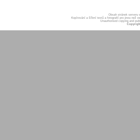
Obsah stránek serveru
Kopírování a šíření textů a fotografií pro jinou ne
Unauthorised copying and publis
Copyrigh