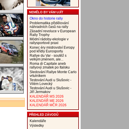
NEMĚLO BY VÁM UJÍT
Okno do historie rally
Problematika přidělování
náhradních časů na rally
Zásadní revoluce v European
Rally Trophy
Módní rádoby-ekologie v
rallysportové praxi
Konec éry mistrovství Evropy
pod křídly Eurosportu
Rallye du Var - soutěž s
velkým jménem, ale...
Roma di Capitale aneb
rallyový zmatek po Italsku
Sledování Rallye Monte Carlo
vrtulníkem
Testování Audi u Slušovic -
Vilém Lovecký
Testování Audi u Slušovic -
Jiří Jermakov
KALENDÁŘ MS 2026
KALENDÁŘ ME 2026
KALENDÁŘ MČR 2026
PŘEHLED ZÁVODŮ
Kalendáře
Výsledky