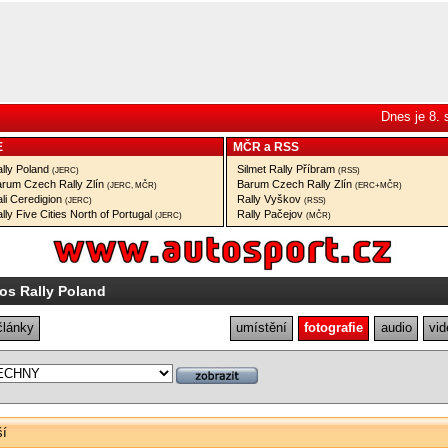
Dnes je 8.
E
MČR
a
RSS
lly Poland
Silmet Rally Příbram
(JERC)
(RSS)
rum Czech Rally Zlín
Barum Czech Rally Zlín
(JERC, MČR)
(ERC+MČR)
li Ceredigion
Rally Vyškov
(JERC)
(RSS)
lly Five Cities North of Portugal
Rally Pačejov
(JERC)
(MČR)
os Rally Poland
články
umístění
fotografie
audio
vid
ší