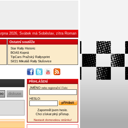
 srpna 2026, Svátek má Soběslav, zítra Roman
Ostatní­ soutěže
Star Rally Historic
BOAS Kopná
TipCars Pražský Rallysprint
Síť21 Mikuláš Rally Slušovice
PŘIHLÁŠENÍ
JMÉNO
:
nebo registrační číslo
eo
diskuse
HESLO:
Zapomněl jsem heslo.
Chci získat plný přístup.
Nastavit domovskou stránku!