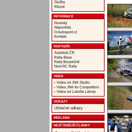
Služby
Různé
INFORMACE
Novinky
Nápověda
O Autosport.cz
Kontakt
PARTNEŘI
Autoklub ČR
Rally-Base
Rally Bezpečně
Next RC Rally
VIDEA
Videa od JNK Studio
Videa JNK for Competitors
Videa od Luboše Laholy
ODKAZY
Užitečné odkazy
REKLAMA
NEJČTENĚJŠÍ ČLÁNKY