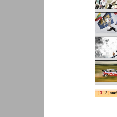
1
[
|
2
]
star