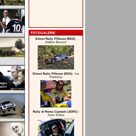
FOTOGALERIE
Silmet Rally Příbram (RSS)
-
Dalibor Benych
Silmet Rally Příbram (RSS)
- Ivo
Prieložný
Rally di Roma Capitale (JERC)
-
Sven Kollus