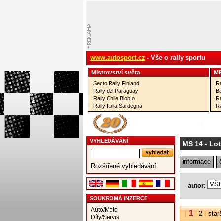
www.autosport.cz
- Vše o rally sportu
Mistrovství­ světa
M
Secto Rally Finland
Ra
Rally del Paraguay
Ba
Rally Chile Biobío
Ra
Rally Italia Sardegna
Ra
VYHLEDÁVÁNÍ
MS 14
- Lot
informace
Rozšířené vyhledávání
autor:
SOUKROMÁ INZERCE
Auto/Moto
1
[
|
2
]
star
Díly/Servis