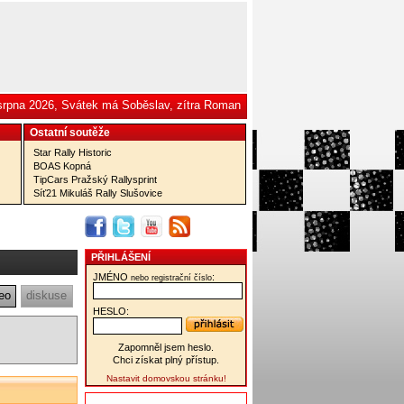
 srpna 2026, Svátek má Soběslav, zítra Roman
Ostatní­ soutěže
Star Rally Historic
BOAS Kopná
TipCars Pražský Rallysprint
Síť21 Mikuláš Rally Slušovice
PŘIHLÁŠENÍ
JMÉNO
:
nebo registrační číslo
eo
diskuse
HESLO:
Zapomněl jsem heslo.
Chci získat plný přístup.
Nastavit domovskou stránku!