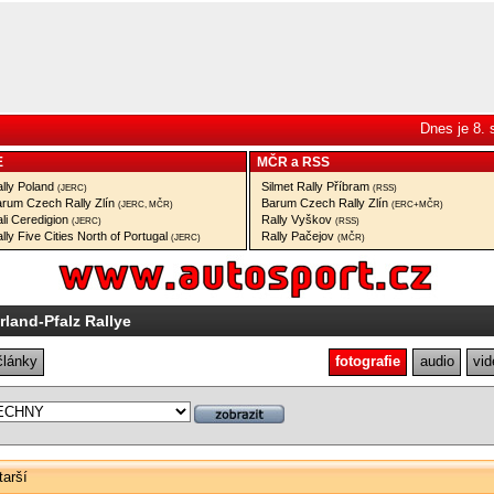
Dnes je 8.
E
MČR
a
RSS
lly Poland
Silmet Rally Příbram
(JERC)
(RSS)
rum Czech Rally Zlín
Barum Czech Rally Zlín
(JERC, MČR)
(ERC+MČR)
li Ceredigion
Rally Vyškov
(JERC)
(RSS)
lly Five Cities North of Portugal
Rally Pačejov
(JERC)
(MČR)
rland-Pfalz Rallye
články
fotografie
audio
vid
tarší