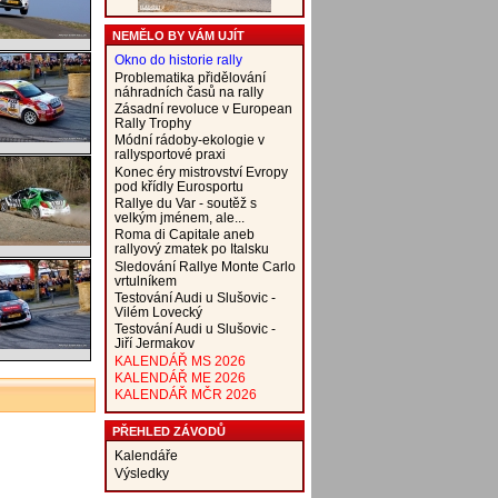
NEMĚLO BY VÁM UJÍT
Okno do historie rally
Problematika přidělování
náhradních časů na rally
Zásadní revoluce v European
Rally Trophy
Módní rádoby-ekologie v
rallysportové praxi
Konec éry mistrovství Evropy
pod křídly Eurosportu
Rallye du Var - soutěž s
velkým jménem, ale...
Roma di Capitale aneb
rallyový zmatek po Italsku
Sledování Rallye Monte Carlo
vrtulníkem
Testování Audi u Slušovic -
Vilém Lovecký
Testování Audi u Slušovic -
Jiří Jermakov
KALENDÁŘ MS 2026
KALENDÁŘ ME 2026
KALENDÁŘ MČR 2026
PŘEHLED ZÁVODŮ
Kalendáře
Výsledky