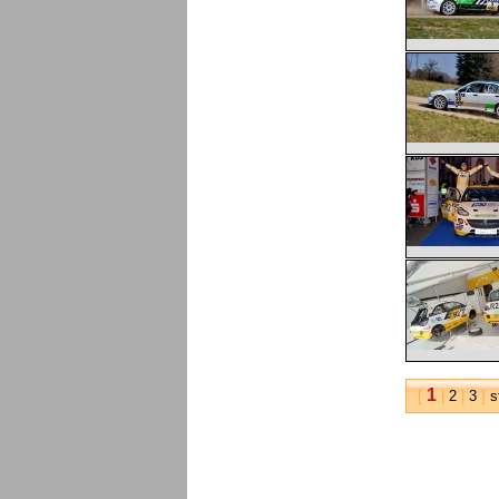
1
[
|
2
|
3
]
s