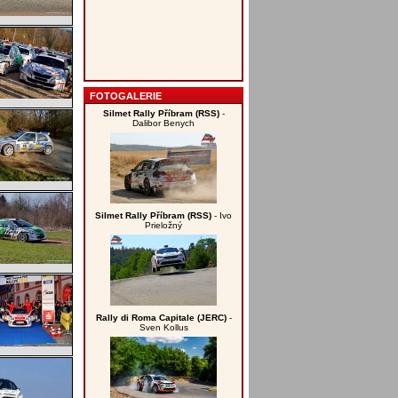
FOTOGALERIE
Silmet Rally Příbram (RSS)
-
Dalibor Benych
Silmet Rally Příbram (RSS)
- Ivo
Prieložný
Rally di Roma Capitale (JERC)
-
Sven Kollus