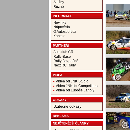
Služby
Různé
INFORMACE
Novinky
Nápověda
O Autosport.cz
Kontakt
PARTNEŘI
Autoklub ČR
Rally-Base
Rally Bezpečně
Next RC Rally
VIDEA
Videa od JNK Studio
Videa JNK for Competitors
Videa od Luboše Laholy
ODKAZY
Užitečné odkazy
REKLAMA
NEJČTENĚJŠÍ ČLÁNKY