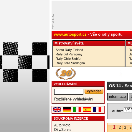
www.autosport.cz
- Vše o rally sportu
Mistrovství­ světa
M
Secto Rally Finland
Ra
Rally del Paraguay
Ba
Rally Chile Biobío
Ra
Rally Italia Sardegna
Ra
VYHLEDÁVÁNÍ
OS 14
- Saa
informace
Rozšířené vyhledávání
autor:
SOUKROMÁ INZERCE
Auto/Moto
1
[
|
2
|
3
]
s
Díly/Servis