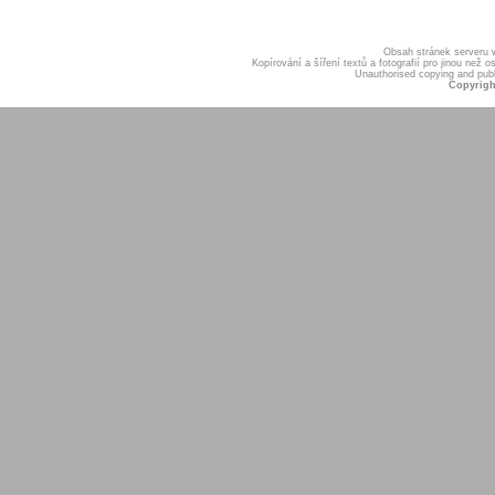
Obsah stránek serveru
Kopírování a šíření textů a fotografií pro jinou ne
Unauthorised copying and publis
Copyrigh