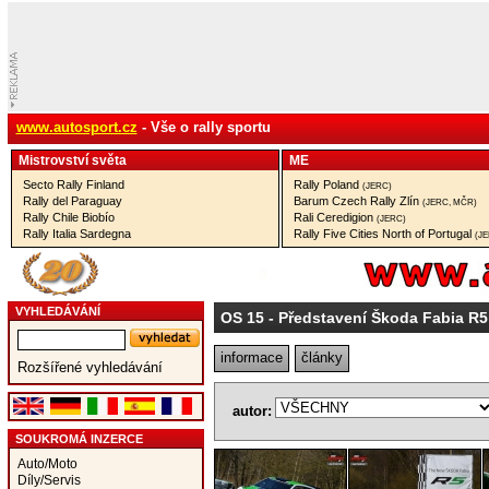
www.autosport.cz
- Vše o rally sportu
Mistrovství­ světa
ME
Secto Rally Finland
Rally Poland
(JERC)
Rally del Paraguay
Barum Czech Rally Zlín
(JERC, MČR)
Rally Chile Biobío
Rali Ceredigion
(JERC)
Rally Italia Sardegna
Rally Five Cities North of Portugal
(J
VYHLEDÁVÁNÍ
OS 15
- Představení Škoda Fabia R5
informace
články
Rozšířené vyhledávání
autor:
SOUKROMÁ INZERCE
Auto/Moto
Díly/Servis