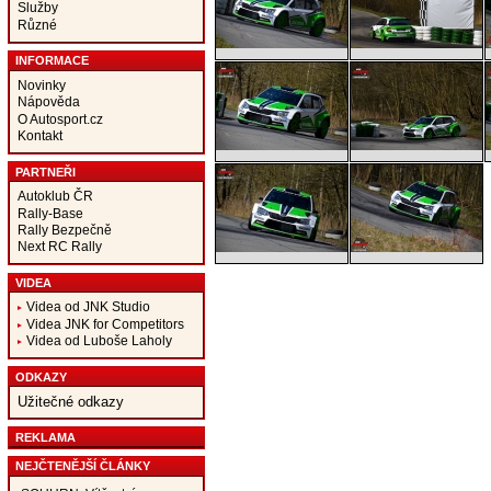
Služby
Různé
INFORMACE
Novinky
Nápověda
O Autosport.cz
Kontakt
PARTNEŘI
Autoklub ČR
Rally-Base
Rally Bezpečně
Next RC Rally
VIDEA
Videa od JNK Studio
Videa JNK for Competitors
Videa od Luboše Laholy
ODKAZY
Užitečné odkazy
REKLAMA
NEJČTENĚJŠÍ ČLÁNKY