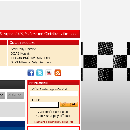
6. srpna 2026, Svátek má Oldřiška, zítra Lada
Ostatní­ soutěže
Star Rally Historic
BOAS Kopná
TipCars Pražský Rallysprint
Síť21 Mikuláš Rally Slušovice
PŘIHLÁŠENÍ
JMÉNO
:
nebo registrační číslo
eo
diskuse
HESLO:
Zapomněl jsem heslo.
Chci získat plný přístup.
Nastavit domovskou stránku!