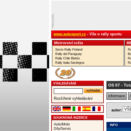
www.autosport.cz
- Vše o rally sportu
Mistrovství­ světa
M
Secto Rally Finland
Ra
Rally del Paraguay
Ba
Rally Chile Biobío
Ra
Rally Italia Sardegna
Ra
VYHLEDÁVÁNÍ
OS 07
- Tot
informace
Rozšířené vyhledávání
autor:
SOUKROMÁ INZERCE
Auto/Moto
INFO
Díly/Servis