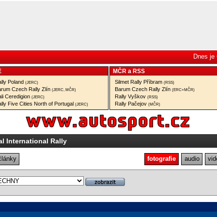
Dnes je 
E
MČR
a
RSS
lly Poland
Silmet Rally Příbram
(JERC)
(RSS)
rum Czech Rally Zlín
Barum Czech Rally Zlín
(JERC, MČR)
(ERC+MČR)
li Ceredigion
Rally Vyškov
(JERC)
(RSS)
lly Five Cities North of Portugal
Rally Pačejov
(JERC)
(MČR)
al International Rally
články
fotografie
audio
vid