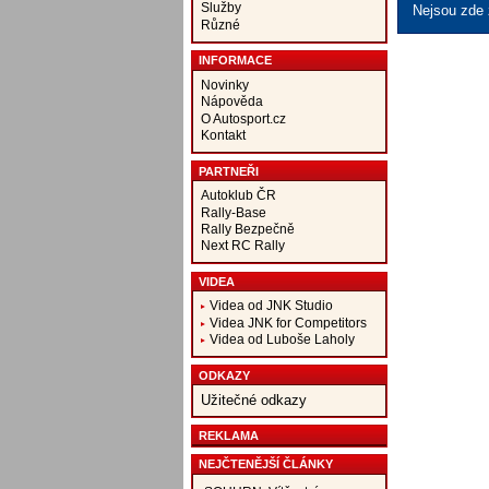
Služby
Nejsou zde 
Různé
INFORMACE
Novinky
Nápověda
O Autosport.cz
Kontakt
PARTNEŘI
Autoklub ČR
Rally-Base
Rally Bezpečně
Next RC Rally
VIDEA
Videa od JNK Studio
Videa JNK for Competitors
Videa od Luboše Laholy
ODKAZY
Užitečné odkazy
REKLAMA
NEJČTENĚJŠÍ ČLÁNKY