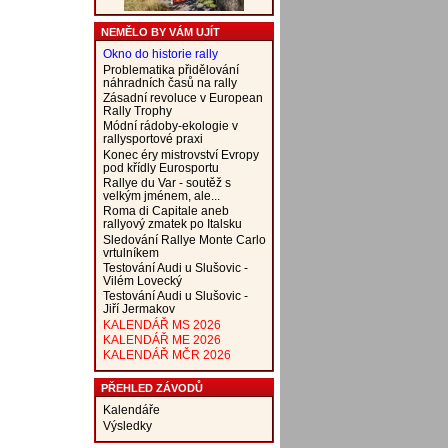
NEMĚLO BY VÁM UJÍT
Okno do historie rally
Problematika přidělování
náhradních časů na rally
Zásadní revoluce v European
Rally Trophy
Módní rádoby-ekologie v
rallysportové praxi
Konec éry mistrovství Evropy
pod křídly Eurosportu
Rallye du Var - soutěž s
velkým jménem, ale...
Roma di Capitale aneb
rallyový zmatek po Italsku
Sledování Rallye Monte Carlo
vrtulníkem
Testování Audi u Slušovic -
Vilém Lovecký
Testování Audi u Slušovic -
Jiří Jermakov
KALENDÁŘ MS 2026
KALENDÁŘ ME 2026
KALENDÁŘ MČR 2026
PŘEHLED ZÁVODŮ
Kalendáře
Výsledky