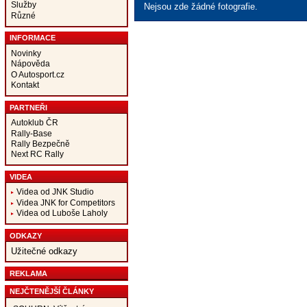
Služby
Nejsou zde žádné fotografie.
Různé
INFORMACE
Novinky
Nápověda
O Autosport.cz
Kontakt
PARTNEŘI
Autoklub ČR
Rally-Base
Rally Bezpečně
Next RC Rally
VIDEA
Videa od JNK Studio
Videa JNK for Competitors
Videa od Luboše Laholy
ODKAZY
Užitečné odkazy
REKLAMA
NEJČTENĚJŠÍ ČLÁNKY