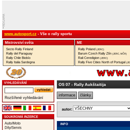
www.autosport.cz
- Vše o rally sportu
Mistrovství­ světa
ME
Secto Rally Finland
Rally Poland
(JERC)
Rally del Paraguay
Barum Czech Rally Zlín
(JERC, MČR)
Rally Chile Biobío
Rali Ceredigion
(JERC)
Rally Italia Sardegna
Rally Five Cities North of Portugal
(J
VYHLEDÁVÁNÍ
OS 07
- Rally Aukštaitija
informace
články
Rozšířené vyhledávání
autor:
SOUKROMÁ INZERCE
Auto/Moto
INFO
Díly/Servis