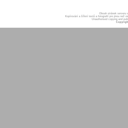
Obsah stránek serveru
Kopírování a šíření textů a fotografií pro jinou ne
Unauthorised copying and publis
Copyrigh