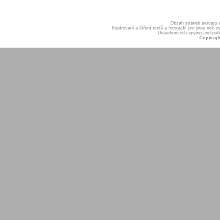
Obsah stránek serveru
Kopírování a šíření textů a fotografií pro jinou ne
Unauthorised copying and publis
Copyrigh