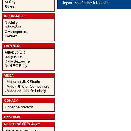
Služby
Nejsou zde žádné fotografie.
Různé
INFORMACE
Novinky
Nápověda
O Autosport.cz
Kontakt
PARTNEŘI
Autoklub ČR
Rally-Base
Rally Bezpečně
Next RC Rally
VIDEA
Videa od JNK Studio
Videa JNK for Competitors
Videa od Luboše Laholy
ODKAZY
Užitečné odkazy
REKLAMA
NEJČTENĚJŠÍ ČLÁNKY