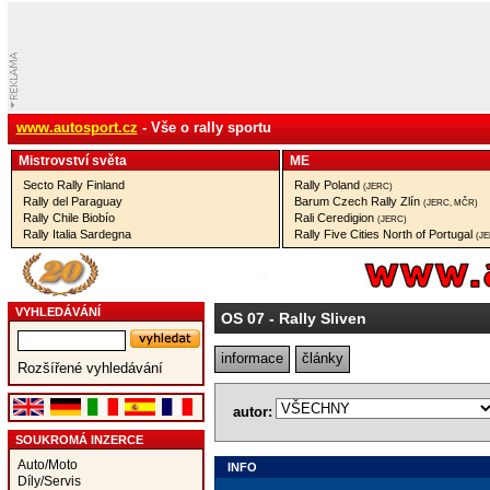
www.autosport.cz
- Vše o rally sportu
Mistrovství­ světa
ME
Secto Rally Finland
Rally Poland
(JERC)
Rally del Paraguay
Barum Czech Rally Zlín
(JERC, MČR)
Rally Chile Biobío
Rali Ceredigion
(JERC)
Rally Italia Sardegna
Rally Five Cities North of Portugal
(J
VYHLEDÁVÁNÍ
OS 07
- Rally Sliven
informace
články
Rozšířené vyhledávání
autor:
SOUKROMÁ INZERCE
Auto/Moto
INFO
Díly/Servis