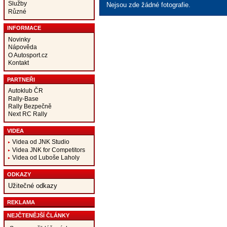
Služby
Nejsou zde žádné fotografie.
Různé
INFORMACE
Novinky
Nápověda
O Autosport.cz
Kontakt
PARTNEŘI
Autoklub ČR
Rally-Base
Rally Bezpečně
Next RC Rally
VIDEA
Videa od JNK Studio
Videa JNK for Competitors
Videa od Luboše Laholy
ODKAZY
Užitečné odkazy
REKLAMA
NEJČTENĚJŠÍ ČLÁNKY