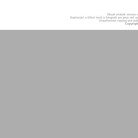
Obsah stránek serveru
Kopírování a šíření textů a fotografií pro jinou ne
Unauthorised copying and publis
Copyrigh