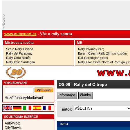
www.autosport.cz
- Vše o rally sportu
Mistrovství­ světa
ME
Secto Rally Finland
Rally Poland
(JERC)
Rally del Paraguay
Barum Czech Rally Zlín
(JERC, MČR)
Rally Chile Biobío
Rali Ceredigion
(JERC)
Rally Italia Sardegna
Rally Five Cities North of Portugal
(J
VYHLEDÁVÁNÍ
OS 08
- Rally del Oltrepo
informace
články
Rozšířené vyhledávání
autor:
SOUKROMÁ INZERCE
Auto/Moto
INFO
Díly/Servis