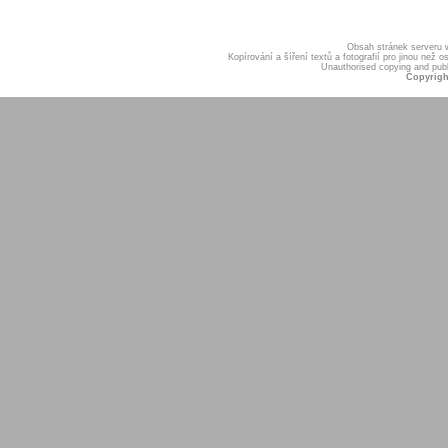
Obsah stránek serveru
Kopírování a šíření textů a fotografií pro jinou ne
Unauthorised copying and publis
Copyrigh