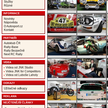
Služby
Různé
INFORMACE
Novinky
Nápověda
O Autosport.cz
Kontakt
PARTNEŘI
Autoklub ČR
Rally-Base
Rally Bezpečně
Next RC Rally
VIDEA
Videa od JNK Studio
Videa JNK for Competitors
Videa od Luboše Laholy
ODKAZY
Užitečné odkazy
REKLAMA
NEJČTENĚJŠÍ ČLÁNKY