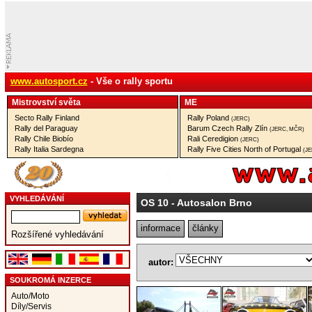
www.autosport.cz
- Vše o rally sportu
Mistrovství­ světa
ME
Secto Rally Finland
Rally Poland
(JERC)
Rally del Paraguay
Barum Czech Rally Zlín
(JERC, MČR)
Rally Chile Biobío
Rali Ceredigion
(JERC)
Rally Italia Sardegna
Rally Five Cities North of Portugal
(J
VYHLEDÁVÁNÍ
OS 10
- Autosalon Brno
informace
články
Rozšířené vyhledávání
autor:
SOUKROMÁ INZERCE
Auto/Moto
Díly/Servis