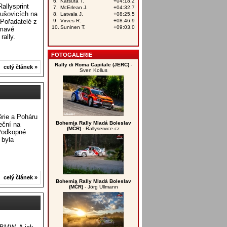
allysprint
lušovicích na
. Pořadatelé z
ímavé
rally.
FOTOGALERIE
Rally di Roma Capitale (JERC)
-
celý článek »
Sven Kollus
érie a Poháru
Bohemia Rally Mladá Boleslav
eční na
(MČR)
- Rallyservice.cz
 Podkopné
 byla
celý článek »
Bohemia Rally Mladá Boleslav
(MČR)
- Jörg Ullmann