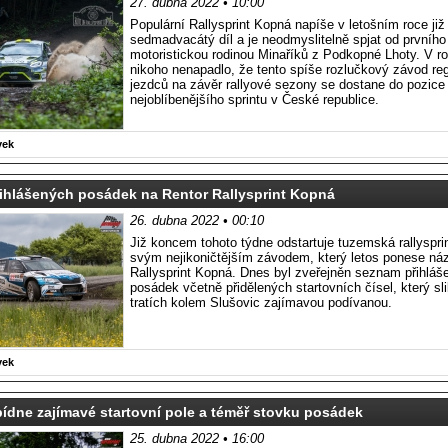
27. dubna 2022 • 10:00
Populární Rallysprint Kopná napíše v letošním roce již
sedmadvacátý díl a je neodmyslitelně spjat od prvního
motoristickou rodinou Minaříků z Podkopné Lhoty. V r
nikoho nenapadlo, že tento spíše rozlučkový závod reg
jezdců na závěr rallyové sezony se dostane do pozice
nejoblíbenějšího sprintu v České republice.
vek
ihlášených posádek na Rentor Rallysprint Kopná
26. dubna 2022 • 00:10
Již koncem tohoto týdne odstartuje tuzemská rallyspr
svým nejikoničtějším závodem, který letos ponese ná
Rallysprint Kopná. Dnes byl zveřejněn seznam přihláš
posádek včetně přidělených startovních čísel, který sl
tratích kolem Slušovic zajímavou podívanou.
vek
dne zajímavé startovní pole a téměř stovku posádek
25. dubna 2022 • 16:00