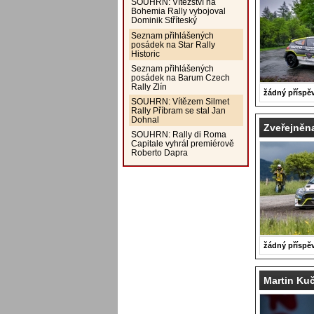
SOUHRN: Vítězství na
Bohemia Rally vybojoval
Dominik Stříteský
Seznam přihlášených
posádek na Star Rally
Historic
Seznam přihlášených
posádek na Barum Czech
Rally Zlín
žádný příspě
SOUHRN: Vítězem Silmet
Rally Příbram se stal Jan
Dohnal
Zveřejněna
SOUHRN: Rally di Roma
Capitale vyhrál premiérově
Roberto Dapra
žádný příspě
Martin Kuč