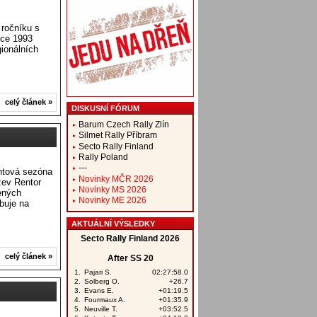
 ročníku s
oce 1993
ionálních
celý článek »
DISKUSNÍ FÓRUM
Barum Czech Rally Zlín
Silmet Rally Příbram
Secto Rally Finland
Rally Poland
---
intová sezóna
Novinky MČR 2026
zev Rentor
Novinky MS 2026
ených
Novinky ME 2026
ibuje na
AKTUÁLNÍ VÝSLEDKY
celý článek »