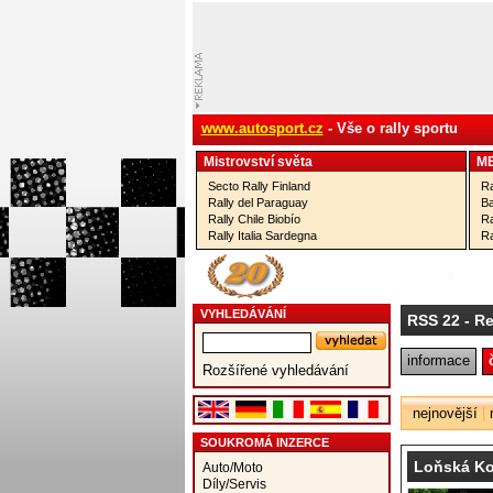
www.autosport.cz
- Vše o rally sportu
Mistrovství­ světa
M
Secto Rally Finland
Ra
Rally del Paraguay
Ba
Rally Chile Biobío
Ra
Rally Italia Sardegna
Ra
VYHLEDÁVÁNÍ
RSS 22
- Re
informace
Rozšířené vyhledávání
nejnovější
|
SOUKROMÁ INZERCE
Loňská Kop
Auto/Moto
Díly/Servis