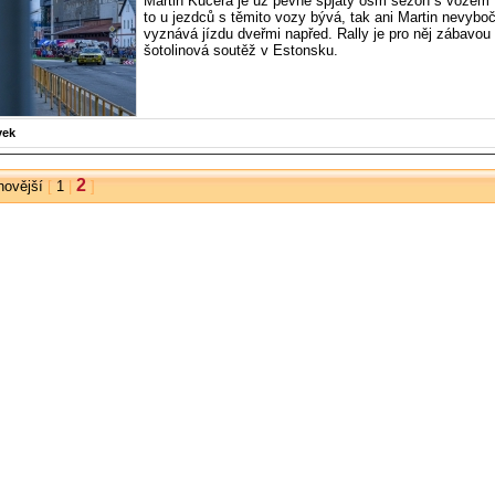
Martin Kučera je už pevně spjatý osm sezón s vozem
to u jezdců s těmito vozy bývá, tak ani Martin nevyboč
vyznává jízdu dveřmi napřed. Rally je pro něj zábavou
šotolinová soutěž v Estonsku.
vek
2
novější
[
1
|
]