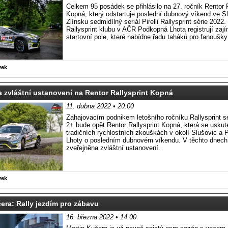
Celkem 95 posádek se přihlásilo na 27. ročník Rentor R
Kopná, který odstartuje poslední dubnový víkend ve S
Zlínsku sedmidílný seriál Pirelli Rallysprint série 2022
Rallysprint klubu v AČR Podkopná Lhota registrují zaj
startovní pole, které nabídne řadu taháků pro fanoušky 
vek
 zvláštní ustanovení na Rentor Rallysprint Kopná
11. dubna 2022 • 20:00
Zahajovacím podnikem letošního ročníku Rallysprint s
2+ bude opět Rentor Rallysprint Kopná, která se uskut
tradičních rychlostních zkouškách v okolí Slušovic a
Lhoty o posledním dubnovém víkendu. V těchto dnech
zveřejněna zvláštní ustanovení.
vek
era: Rally jezdím pro zábavu
16. března 2022 • 14:00