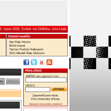
6. srpna 2026, Svátek má Oldřiška, zítra Lada
Ostatní­ soutěže
Star Rally Historic
BOAS Kopná
TipCars Pražský Rallysprint
Síť21 Mikuláš Rally Slušovice
PŘIHLÁŠENÍ
JMÉNO
:
nebo registrační číslo
eo
diskuse
HESLO:
Zapomněl jsem heslo.
Chci získat plný přístup.
Nastavit domovskou stránku!