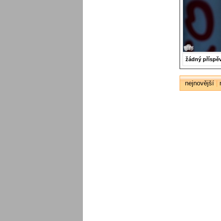
žádný příspě
nejnovější
|