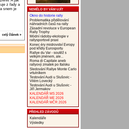
 BMW. A jak
uje z řady a
 a snem je
NEMĚLO BY VÁM UJÍT
Okno do historie rally
Problematika přidělování
náhradních časů na rally
Zásadní revoluce v European
Rally Trophy
celý článek »
Módní rádoby-ekologie v
rallysportové praxi
Konec éry mistrovství Evropy
pod křídly Eurosportu
Rallye du Var - soutěž s
velkým jménem, ale...
Roma di Capitale aneb
rallyový zmatek po Italsku
Sledování Rallye Monte Carlo
vrtulníkem
Testování Audi u Slušovic -
Vilém Lovecký
Testování Audi u Slušovic -
Jiří Jermakov
KALENDÁŘ MS 2026
KALENDÁŘ ME 2026
KALENDÁŘ MČR 2026
PŘEHLED ZÁVODŮ
Kalendáře
Výsledky