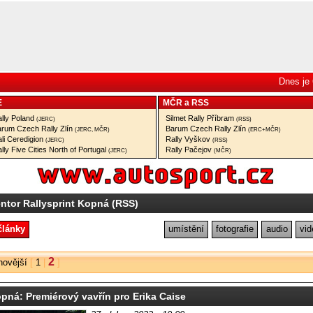
Dnes je 
E
MČR
a
RSS
lly Poland
Silmet Rally Příbram
(JERC)
(RSS)
rum Czech Rally Zlín
Barum Czech Rally Zlín
(JERC, MČR)
(ERC+MČR)
li Ceredigion
Rally Vyškov
(JERC)
(RSS)
lly Five Cities North of Portugal
Rally Pačejov
(JERC)
(MČR)
ntor Rallysprint Kopná (RSS)
články
umístění
fotografie
audio
vid
2
novější
[
1
|
]
ná: Premiérový vavřín pro Erika Caise