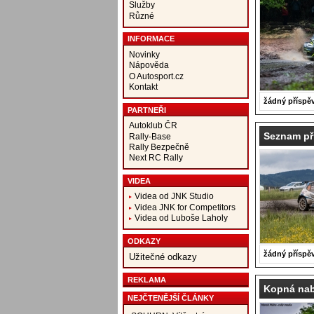
Služby
Různé
INFORMACE
Novinky
Nápověda
O Autosport.cz
Kontakt
žádný příspě
PARTNEŘI
Autoklub ČR
Seznam př
Rally-Base
Rally Bezpečně
Next RC Rally
VIDEA
Videa od JNK Studio
Videa JNK for Competitors
Videa od Luboše Laholy
ODKAZY
žádný příspě
Užitečné odkazy
REKLAMA
Kopná nabí
NEJČTENĚJŠÍ ČLÁNKY