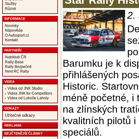
Služby
Různé
2.
INFORMACE
De
Novinky
Nápověda
O Autosport.cz
se
Kontakt
po
PARTNEŘI
Autoklub ČR
Barumku je k disp
Rally-Base
Rally Bezpečně
přihlášených pos
Next RC Rally
VIDEA
Historic. Startovn
Videa od JNK Studio
Videa JNK for Competitors
méně početné, i 
Videa od Luboše Laholy
na zlínských trat
ODKAZY
Užitečné odkazy
kvalitních pilotů
REKLAMA
speciálů.
NEJČTENĚJŠÍ ČLÁNKY