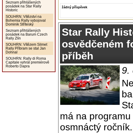
Seznam přihlášených
posádek na Star Rally
žádný příspěvek
Historic
SOUHRN: Vítězství na
Bohemia Rally vybojoval
Dominik Stříteský
Star Rally His
Seznam přihlášených
posádek na Barum Czech
Rally Zlín
osvědčeném fo
SOUHRN: Vítězem Silmet
Rally Příbram se stal Jan
příběh
Dohnal
SOUHRN: Rally di Roma
Capitale vyhrál premiérově
Roberto Dapra
9.
Ne
ba
St
má na programu u
osmnáctý ročník.