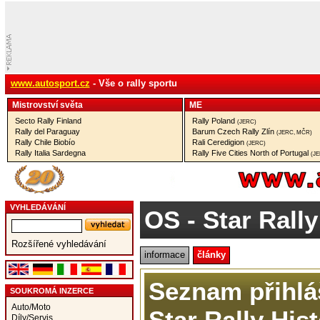
www.autosport.cz
- Vše o rally sportu
Mistrovství­ světa
ME
Secto Rally Finland
Rally Poland
(JERC)
Rally del Paraguay
Barum Czech Rally Zlín
(JERC, MČR)
Rally Chile Biobío
Rali Ceredigion
(JERC)
Rally Italia Sardegna
Rally Five Cities North of Portugal
(J
VYHLEDÁVÁNÍ
OS
- Star Rally
Rozšířené vyhledávání
informace
články
Seznam přihlá
SOUKROMÁ INZERCE
Auto/Moto
Star Rally Hist
Díly/Servis