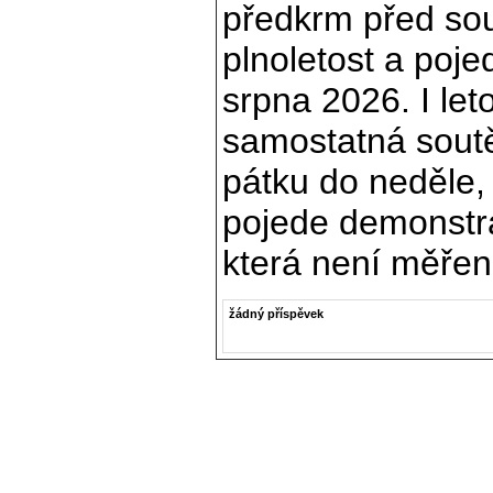
předkrm před so
plnoletost a poje
srpna 2026. I let
samostatná soutě
pátku do neděle,
pojede demonstra
která není měřen
žádný příspěvek