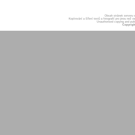
Obsah stránek serveru
Kopírování a šíření textů a fotografií pro jinou ne
Unauthorised copying and publis
Copyrigh