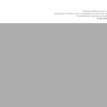
Obsah stránek serveru
Kopírování a šíření textů a fotografií pro jinou ne
Unauthorised copying and publis
Copyrigh