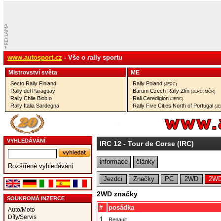
www.autosport.cz
- Vše o rally sportu
Mistrovství­ světa
ME
Secto Rally Finland
Rally Poland
(JERC)
Rally del Paraguay
Barum Czech Rally Zlín
(JERC, MČR)
Rally Chile Biobío
Rali Ceredigion
(JERC)
Rally Italia Sardegna
Rally Five Cities North of Portugal
(J
VYHLEDÁVÁNÍ
IRC 12
- Tour de Corse (IRC)
informace
články
Rozšířené vyhledávání
Jezdci
Značky
PC
2WD
2WD
2WD značky
SOUKROMÁ INZERCE
#
posádka
Auto/Moto
Díly/Servis
1.
Renault