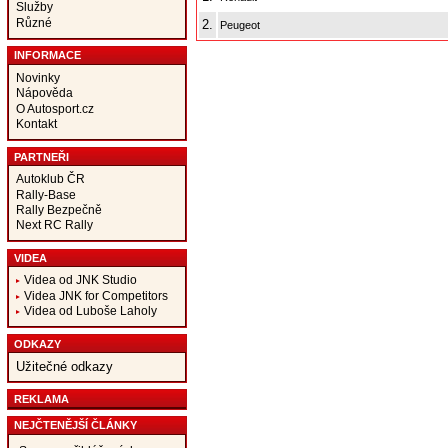
Služby
Různé
2.
Peugeot
INFORMACE
Novinky
Nápověda
O Autosport.cz
Kontakt
PARTNEŘI
Autoklub ČR
Rally-Base
Rally Bezpečně
Next RC Rally
VIDEA
Videa od JNK Studio
Videa JNK for Competitors
Videa od Luboše Laholy
ODKAZY
Užitečné odkazy
REKLAMA
NEJČTENĚJŠÍ ČLÁNKY