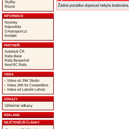
Služby
Žádná posádka doposud nebyla bodována
Různé
INFORMACE
Novinky
Nápověda
O Autosport.cz
Kontakt
PARTNEŘI
Autoklub ČR
Rally-Base
Rally Bezpečně
Next RC Rally
VIDEA
Videa od JNK Studio
Videa JNK for Competitors
Videa od Luboše Laholy
ODKAZY
Užitečné odkazy
REKLAMA
NEJČTENĚJŠÍ ČLÁNKY