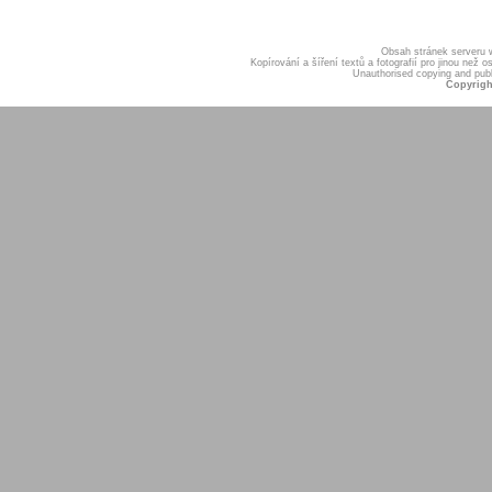
Obsah stránek serveru
Kopírování a šíření textů a fotografií pro jinou ne
Unauthorised copying and publis
Copyrigh