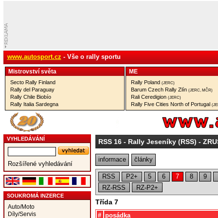
www.autosport.cz
- Vše o rally sportu
Mistrovství­ světa
ME
Secto Rally Finland
Rally Poland
(JERC)
Rally del Paraguay
Barum Czech Rally Zlín
(JERC, MČR)
Rally Chile Biobío
Rali Ceredigion
(JERC)
Rally Italia Sardegna
Rally Five Cities North of Portugal
(J
VYHLEDÁVÁNÍ
RSS 16
- Rally Jeseníky (RSS) - ZR
informace
články
Rozšířené vyhledávání
RSS
P2+
5
6
7
8
9
RZ-RSS
RZ-P2+
SOUKROMÁ INZERCE
Třída 7
Auto/Moto
Díly/Servis
#
posádka