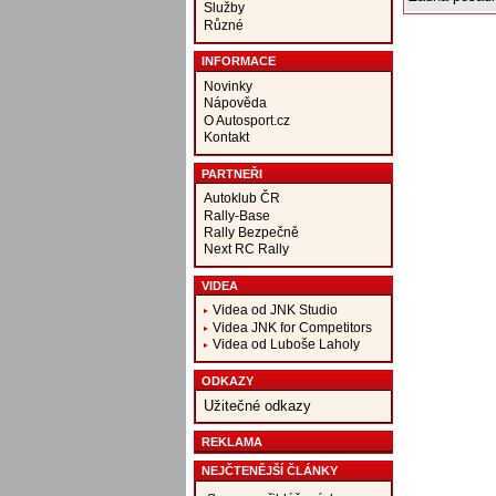
Služby
Různé
INFORMACE
Novinky
Nápověda
O Autosport.cz
Kontakt
PARTNEŘI
Autoklub ČR
Rally-Base
Rally Bezpečně
Next RC Rally
VIDEA
Videa od JNK Studio
Videa JNK for Competitors
Videa od Luboše Laholy
ODKAZY
Užitečné odkazy
REKLAMA
NEJČTENĚJŠÍ ČLÁNKY