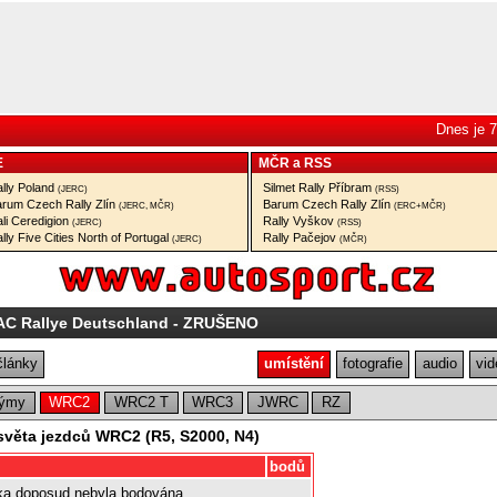
Dnes je 7
E
MČR
a
RSS
lly Poland
Silmet Rally Příbram
(JERC)
(RSS)
rum Czech Rally Zlín
Barum Czech Rally Zlín
(JERC, MČR)
(ERC+MČR)
li Ceredigion
Rally Vyškov
(JERC)
(RSS)
lly Five Cities North of Portugal
Rally Pačejov
(JERC)
(MČR)
AC Rallye Deutschland - ZRUŠENO
články
umístění
fotografie
audio
vid
ýmy
WRC2
WRC2 T
WRC3
JWRC
RZ
 světa jezdců WRC2 (R5, S2000, N4)
bodů
a doposud nebyla bodována.