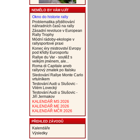
NEMĚLO BY VÁM UJÍT
Okno do historie rally
Problematika přidělování
náhradních časů na rally
Zásadní revoluce v European
Rally Trophy
Módní rádoby-ekologie v
rallysportové praxi
Konec éry mistrovství Evropy
pod křídly Eurosportu
Rallye du Var - soutěž s
velkým jménem, ale...
Roma di Capitale aneb
rallyový zmatek po Italsku
Sledování Rallye Monte Carlo
vrtulníkem
Testování Audi u Slušovic -
Vilém Lovecký
Testování Audi u Slušovic -
Jiří Jermakov
KALENDÁŘ MS 2026
KALENDÁŘ ME 2026
KALENDÁŘ MČR 2026
PŘEHLED ZÁVODŮ
Kalendáře
Výsledky