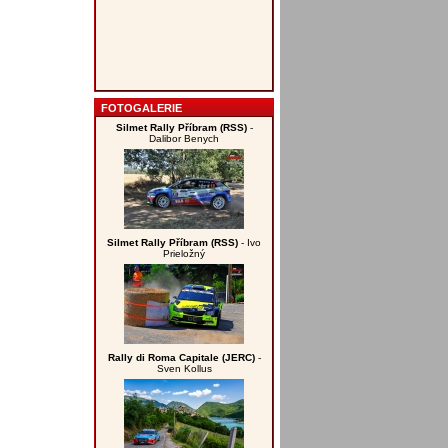
FOTOGALERIE
Silmet Rally Příbram (RSS)
-
Dalibor Benych
Silmet Rally Příbram (RSS)
- Ivo
Prieložný
Rally di Roma Capitale (JERC)
-
Sven Kollus