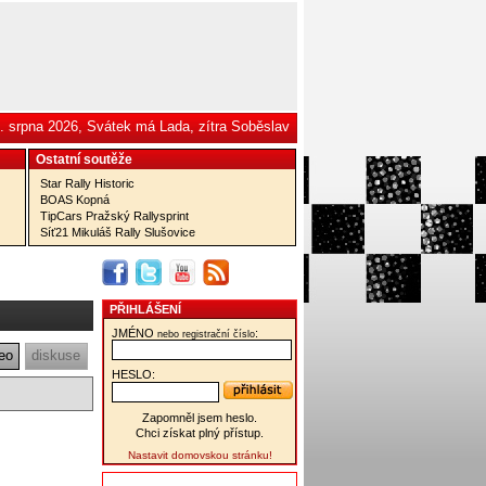
. srpna 2026, Svátek má Lada, zítra Soběslav
Ostatní­ soutěže
Star Rally Historic
BOAS Kopná
TipCars Pražský Rallysprint
Síť21 Mikuláš Rally Slušovice
PŘIHLÁŠENÍ
JMÉNO
:
nebo registrační číslo
eo
diskuse
HESLO:
Zapomněl jsem heslo.
Chci získat plný přístup.
Nastavit domovskou stránku!