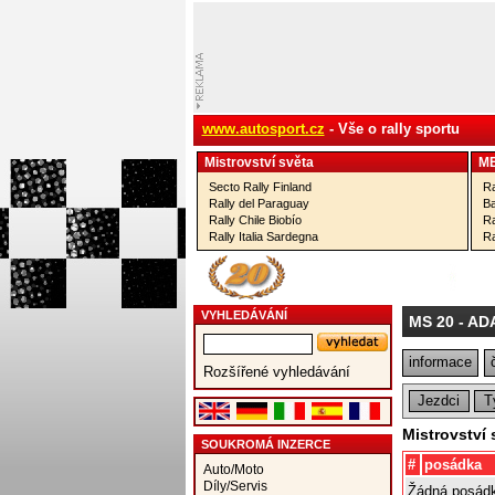
www.autosport.cz
- Vše o rally sportu
Mistrovství­ světa
M
Secto Rally Finland
Ra
Rally del Paraguay
Ba
Rally Chile Biobío
Ra
Rally Italia Sardegna
Ra
VYHLEDÁVÁNÍ
MS 20
- AD
informace
Rozšířené vyhledávání
Jezdci
T
Mistrovství
SOUKROMÁ INZERCE
#
posádka
Auto/Moto
Díly/Servis
Žádná posádk