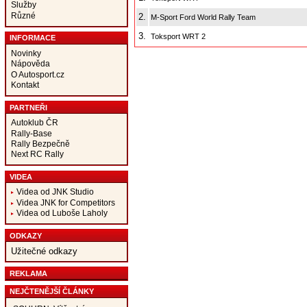
Služby
Různé
2.
M-Sport Ford World Rally Team
3.
Toksport WRT 2
INFORMACE
Novinky
Nápověda
O Autosport.cz
Kontakt
PARTNEŘI
Autoklub ČR
Rally-Base
Rally Bezpečně
Next RC Rally
VIDEA
Videa od JNK Studio
Videa JNK for Competitors
Videa od Luboše Laholy
ODKAZY
Užitečné odkazy
REKLAMA
NEJČTENĚJŠÍ ČLÁNKY