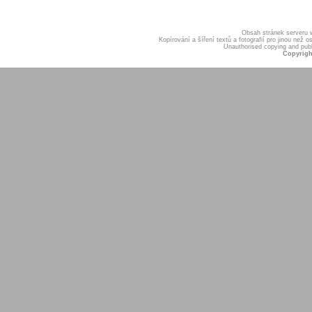
Obsah stránek serveru
Kopírování a šíření textů a fotografií pro jinou ne
Unauthorised copying and publis
Copyrigh