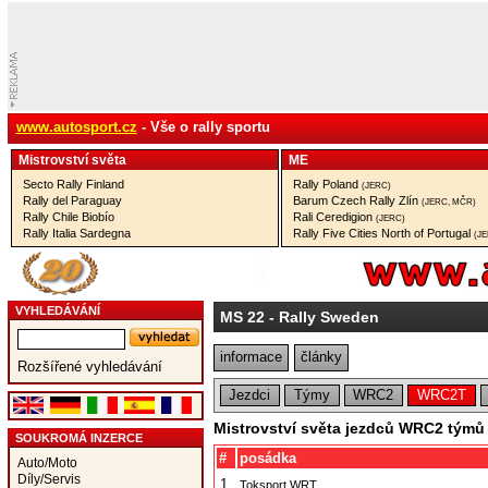
www.autosport.cz
- Vše o rally sportu
Mistrovství­ světa
ME
Secto Rally Finland
Rally Poland
(JERC)
Rally del Paraguay
Barum Czech Rally Zlín
(JERC, MČR)
Rally Chile Biobío
Rali Ceredigion
(JERC)
Rally Italia Sardegna
Rally Five Cities North of Portugal
(J
VYHLEDÁVÁNÍ
MS 22
- Rally Sweden
informace
články
Rozšířené vyhledávání
Jezdci
Týmy
WRC2
WRC2T
Mistrovství světa jezdců WRC2 týmů
SOUKROMÁ INZERCE
#
posádka
Auto/Moto
Díly/Servis
1.
Toksport WRT