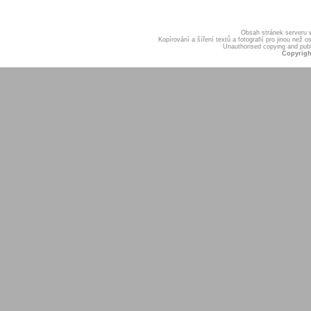
Obsah stránek serveru
Kopírování a šíření textů a fotografií pro jinou ne
Unauthorised copying and publis
Copyrigh