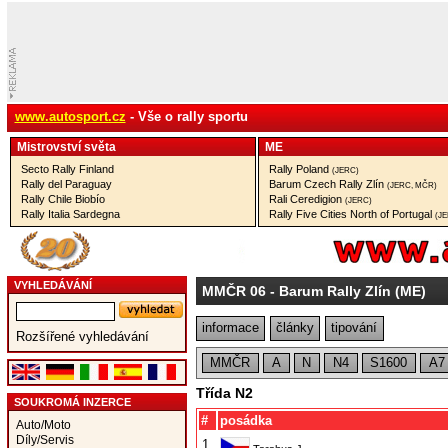
www.autosport.cz
- Vše o rally sportu
Mistrovství­ světa
ME
Secto Rally Finland
Rally Poland
(JERC)
Rally del Paraguay
Barum Czech Rally Zlín
(JERC, MČR)
Rally Chile Biobío
Rali Ceredigion
(JERC)
Rally Italia Sardegna
Rally Five Cities North of Portugal
(J
VYHLEDÁVÁNÍ
MMČR 06
- Barum Rally Zlín (ME)
informace
články
tipování
Rozšířené vyhledávání
MMČR
A
N
N4
S1600
A7
Třída N2
SOUKROMÁ INZERCE
#
posádka
Auto/Moto
Díly/Servis
1.