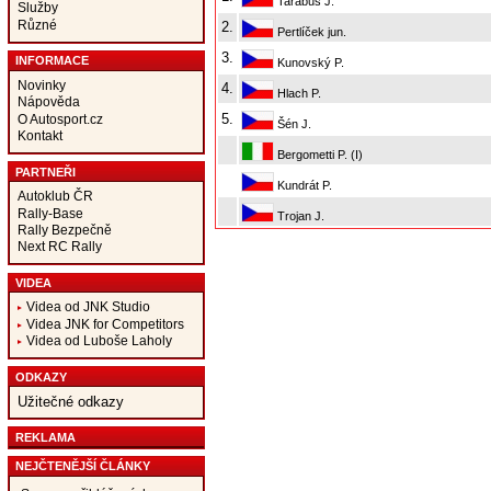
Tarabus J.
Služby
Různé
2.
Pertlíček jun.
3.
INFORMACE
Kunovský P.
Novinky
4.
Hlach P.
Nápověda
5.
O Autosport.cz
Šén J.
Kontakt
Bergometti P. (I)
PARTNEŘI
Kundrát P.
Autoklub ČR
Rally-Base
Trojan J.
Rally Bezpečně
Next RC Rally
VIDEA
Videa od JNK Studio
Videa JNK for Competitors
Videa od Luboše Laholy
ODKAZY
Užitečné odkazy
REKLAMA
NEJČTENĚJŠÍ ČLÁNKY