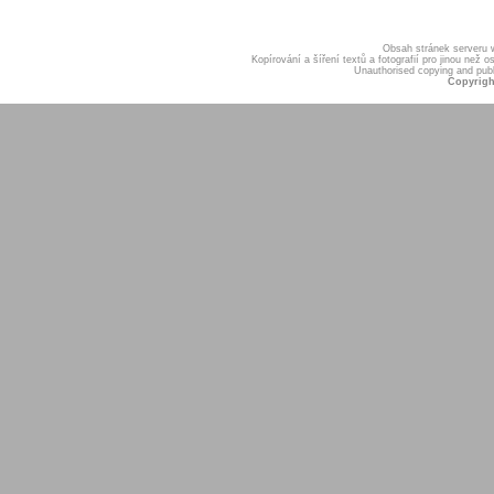
Obsah stránek serveru
Kopírování a šíření textů a fotografií pro jinou ne
Unauthorised copying and publis
Copyrigh