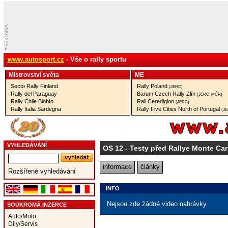
www.autosport.cz
- Vše o rally sportu
Mistrovství­ světa
ME
Secto Rally Finland
Rally Poland
(JERC)
Rally del Paraguay
Barum Czech Rally Zlín
(JERC, MČR)
Rally Chile Biobío
Rali Ceredigion
(JERC)
Rally Italia Sardegna
Rally Five Cities North of Portugal
(J
VYHLEDÁVÁNÍ
OS 12
- Testy před Rallye Monte Car
informace
články
Rozšířené vyhledávání
INFO
Nejsou zde žádné video nahrávky.
SOUKROMÁ INZERCE
Auto/Moto
Díly/Servis