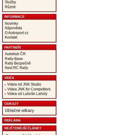
Služby
Různé
INFORMACE
Novinky
Nápověda
O Autosport.cz
Kontakt
PARTNEŘI
Autoklub ČR
Rally-Base
Rally Bezpečně
Next RC Rally
VIDEA
Videa od JNK Studio
Videa JNK for Competitors
Videa od Luboše Laholy
ODKAZY
Užitečné odkazy
REKLAMA
NEJČTENĚJŠÍ ČLÁNKY