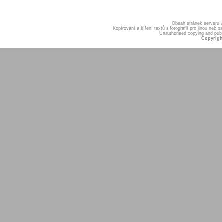
Obsah stránek serveru
Kopírování a šíření textů a fotografií pro jinou ne
Unauthorised copying and publis
Copyrigh