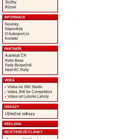
Služby
Různé
INFORMACE
Novinky
Nápověda
O Autosport.cz
Kontakt
PARTNEŘI
Autoklub ČR
Rally-Base
Rally Bezpečně
Next RC Rally
VIDEA
Videa od JNK Studio
Videa JNK for Competitors
Videa od Luboše Laholy
ODKAZY
Užitečné odkazy
REKLAMA
NEJČTENĚJŠÍ ČLÁNKY