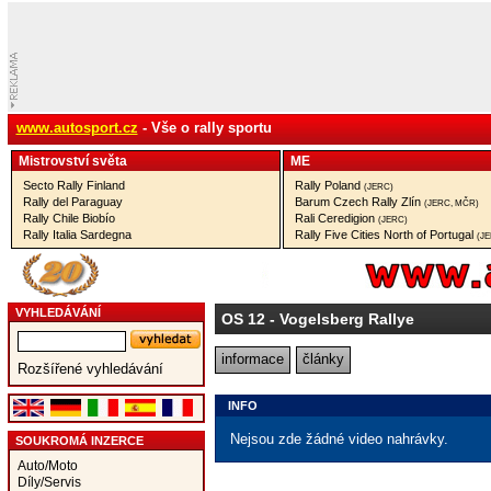
www.autosport.cz
- Vše o rally sportu
Mistrovství­ světa
ME
Secto Rally Finland
Rally Poland
(JERC)
Rally del Paraguay
Barum Czech Rally Zlín
(JERC, MČR)
Rally Chile Biobío
Rali Ceredigion
(JERC)
Rally Italia Sardegna
Rally Five Cities North of Portugal
(J
VYHLEDÁVÁNÍ
OS 12
- Vogelsberg Rallye
informace
články
Rozšířené vyhledávání
INFO
Nejsou zde žádné video nahrávky.
SOUKROMÁ INZERCE
Auto/Moto
Díly/Servis