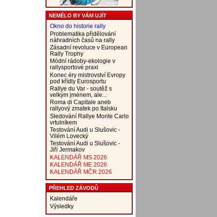
NEMĚLO BY VÁM UJÍT
Okno do historie rally
Problematika přidělování
náhradních časů na rally
Zásadní revoluce v European
Rally Trophy
Módní rádoby-ekologie v
rallysportové praxi
Konec éry mistrovství Evropy
pod křídly Eurosportu
Rallye du Var - soutěž s
velkým jménem, ale...
Roma di Capitale aneb
rallyový zmatek po Italsku
Sledování Rallye Monte Carlo
vrtulníkem
Testování Audi u Slušovic -
Vilém Lovecký
Testování Audi u Slušovic -
Jiří Jermakov
KALENDÁŘ MS 2026
KALENDÁŘ ME 2026
KALENDÁŘ MČR 2026
PŘEHLED ZÁVODŮ
Kalendáře
Výsledky