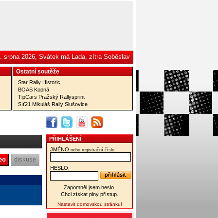
. srpna 2026, Svátek má Lada, zítra Soběslav
Ostatní­ soutěže
Star Rally Historic
BOAS Kopná
TipCars Pražský Rallysprint
Síť21 Mikuláš Rally Slušovice
PŘIHLÁŠENÍ
JMÉNO
:
nebo registrační číslo
eo
diskuse
HESLO:
Zapomněl jsem heslo.
Chci získat plný přístup.
Nastavit domovskou stránku!