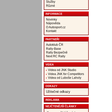
Služby
Různé
INFORMACE
Novinky
Nápověda
O Autosport.cz
Kontakt
PARTNEŘI
Autoklub ČR
Rally-Base
Rally Bezpečně
Next RC Rally
VIDEA
Videa od JNK Studio
Videa JNK for Competitors
Videa od Luboše Laholy
ODKAZY
Užitečné odkazy
REKLAMA
NEJČTENĚJŠÍ ČLÁNKY