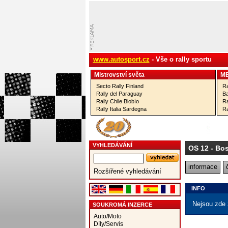
www.autosport.cz
- Vše o rally sportu
Mistrovství­ světa
M
Secto Rally Finland
Ra
Rally del Paraguay
Ba
Rally Chile Biobío
Ra
Rally Italia Sardegna
Ra
VYHLEDÁVÁNÍ
OS 12
- Bos
informace
Rozšířené vyhledávání
INFO
Nejsou zde 
SOUKROMÁ INZERCE
Auto/Moto
Díly/Servis