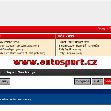
Dnes je 7
E
MČR
a
RSS
lly Poland
Silmet Rally Příbram
(JERC)
(RSS)
rum Czech Rally Zlín
Barum Czech Rally Zlín
(JERC, MČR)
(ERC+MČR)
li Ceredigion
Rally Vyškov
(JERC)
(RSS)
lly Five Cities North of Portugal
Rally Pačejov
(JERC)
(MČR)
ch Super Plus Rallye
články
fotografie
audio
vid
žádné video nahrávky.