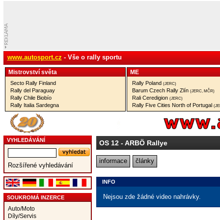
www.autosport.cz
- Vše o rally sportu
Mistrovství­ světa
ME
Secto Rally Finland
Rally Poland
(JERC)
Rally del Paraguay
Barum Czech Rally Zlín
(JERC, MČR)
Rally Chile Biobío
Rali Ceredigion
(JERC)
Rally Italia Sardegna
Rally Five Cities North of Portugal
(J
VYHLEDÁVÁNÍ
OS 12
- ARBÖ Rallye
informace
články
Rozšířené vyhledávání
INFO
Nejsou zde žádné video nahrávky.
SOUKROMÁ INZERCE
Auto/Moto
Díly/Servis