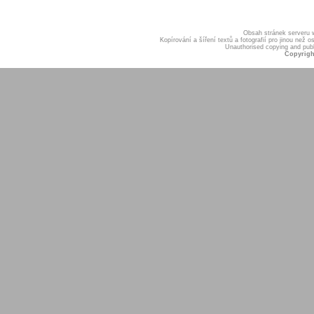
Obsah stránek serveru
Kopírování a šíření textů a fotografií pro jinou ne
Unauthorised copying and publis
Copyrigh