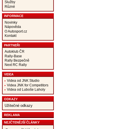
Služby
Různé
INFORMACE
Novinky
Nápověda
O Autosport.cz
Kontakt
PARTNEŘI
Autoklub ČR
Rally-Base
Rally Bezpečně
Next RC Rally
VIDEA
Videa od JNK Studio
Videa JNK for Competitors
Videa od Luboše Laholy
ODKAZY
Užitečné odkazy
REKLAMA
NEJČTENĚJŠÍ ČLÁNKY