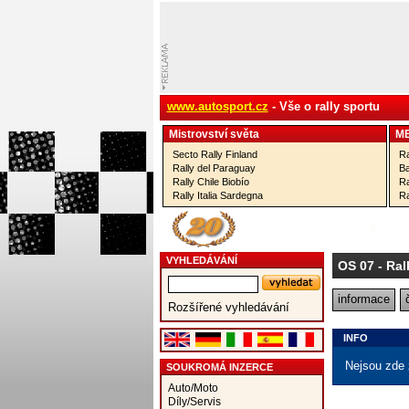
www.autosport.cz
- Vše o rally sportu
Mistrovství­ světa
M
Secto Rally Finland
Ra
Rally del Paraguay
Ba
Rally Chile Biobío
Ra
Rally Italia Sardegna
Ra
VYHLEDÁVÁNÍ
OS 07
- Ral
informace
Rozšířené vyhledávání
INFO
Nejsou zde 
SOUKROMÁ INZERCE
Auto/Moto
Díly/Servis