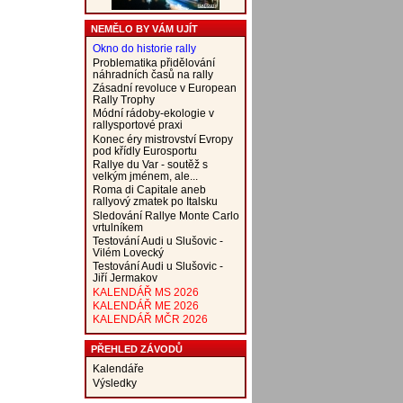
NEMĚLO BY VÁM UJÍT
Okno do historie rally
Problematika přidělování
náhradních časů na rally
Zásadní revoluce v European
Rally Trophy
Módní rádoby-ekologie v
rallysportové praxi
Konec éry mistrovství Evropy
pod křídly Eurosportu
Rallye du Var - soutěž s
velkým jménem, ale...
Roma di Capitale aneb
rallyový zmatek po Italsku
Sledování Rallye Monte Carlo
vrtulníkem
Testování Audi u Slušovic -
Vilém Lovecký
Testování Audi u Slušovic -
Jiří Jermakov
KALENDÁŘ MS 2026
KALENDÁŘ ME 2026
KALENDÁŘ MČR 2026
PŘEHLED ZÁVODŮ
Kalendáře
Výsledky