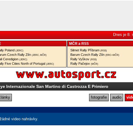
Dnes je 8.
E
MČR
a
RSS
lly Poland
Silmet Rally Příbram
(JERC)
(RSS)
rum Czech Rally Zlín
Barum Czech Rally Zlín
(JERC, MČR)
(ERC+MČR)
li Ceredigion
Rally Vyškov
(JERC)
(RSS)
lly Five Cities North of Portugal
Rally Pačejov
(JERC)
(MČR)
lye Internazionale San Martino di Castrozza E Primiero
články
fotografie
audio
vid
žádné video nahrávky.