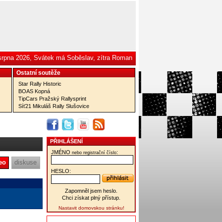
 srpna 2026, Svátek má Soběslav, zítra Roman
Ostatní­ soutěže
Star Rally Historic
BOAS Kopná
TipCars Pražský Rallysprint
Síť21 Mikuláš Rally Slušovice
PŘIHLÁŠENÍ
JMÉNO
:
nebo registrační číslo
eo
diskuse
HESLO:
Zapomněl jsem heslo.
Chci získat plný přístup.
Nastavit domovskou stránku!