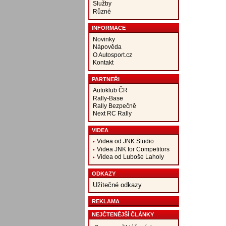
Služby
Různé
INFORMACE
Novinky
Nápověda
O Autosport.cz
Kontakt
PARTNEŘI
Autoklub ČR
Rally-Base
Rally Bezpečně
Next RC Rally
VIDEA
Videa od JNK Studio
Videa JNK for Competitors
Videa od Luboše Laholy
ODKAZY
Užitečné odkazy
REKLAMA
NEJČTENĚJŠÍ ČLÁNKY