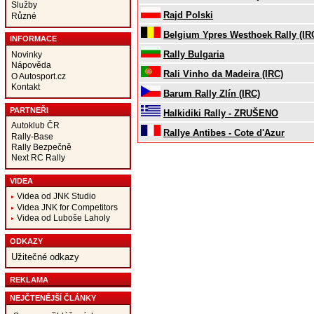
Služby
Rajd Polski
Různé
Belgium Ypres Westhoek Rally (IR
INFORMACE
Rally Bulgaria
Novinky
Nápověda
Rali Vinho da Madeira (IRC)
O Autosport.cz
Kontakt
Barum Rally Zlín (IRC)
PARTNEŘI
Halkidiki Rally - ZRUŠENO
Autoklub ČR
Rallye Antibes - Cote d'Azur
Rally-Base
Rally Bezpečně
Next RC Rally
VIDEA
Videa od JNK Studio
Videa JNK for Competitors
Videa od Luboše Laholy
ODKAZY
Užitečné odkazy
REKLAMA
NEJČTENĚJŠÍ ČLÁNKY