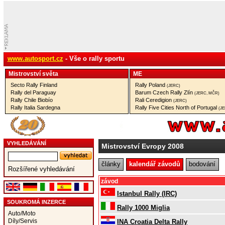
www.autosport.cz
- Vše o rally sportu
Mistrovství­ světa
ME
Secto Rally Finland
Rally Poland
(JERC)
Rally del Paraguay
Barum Czech Rally Zlín
(JERC, MČR)
Rally Chile Biobío
Rali Ceredigion
(JERC)
Rally Italia Sardegna
Rally Five Cities North of Portugal
(J
VYHLEDÁVÁNÍ
Mistrovství Evropy 2008
články
kalendář závodů
bodování
Rozšířené vyhledávání
závod
Istanbul Rally (IRC)
SOUKROMÁ INZERCE
Rally 1000 Miglia
Auto/Moto
Díly/Servis
INA Croatia Delta Rally