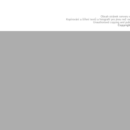
Obsah stránek serveru
Kopírování a šíření textů a fotografií pro jinou ne
Unauthorised copying and publis
Copyrigh