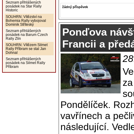
Seznam přihlášených
posádek na Star Rally
žádný příspěvek
Historic
SOUHRN: Vítězství na
Bohemia Rally vybojoval
Dominik Stříteský
Ponďova návšt
Seznam přihlášených
posádek na Barum Czech
Rally Zlín
Francii a před
SOUHRN: Vítězem Silmet
Rally Příbram se stal Jan
Dohnal
28
Seznam přihlášených
posádek na Silmet Rally
Příbram
Ve
za
so
Pondělíček. Roz
vavřínech a pečli
následující. Vedl