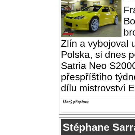
Fr
Bo
br
Zlín a vybojoval u
Polska, si dnes 
Satria Neo S200
přespříštího týd
dílu mistrovství 
žádný příspěvek
Stéphane Sarr