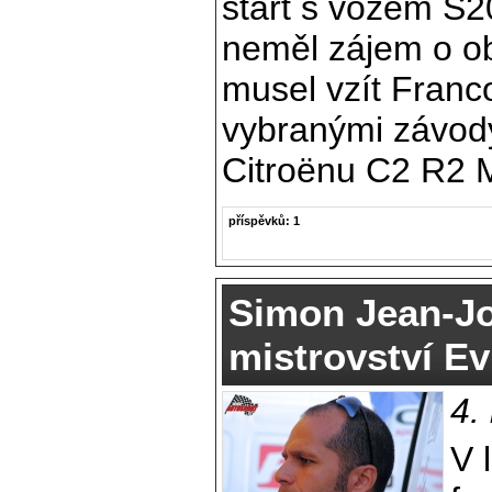
start s vozem S2
neměl zájem o ob
musel vzít Fran
vybranými závod
Citroënu C2 R2 
příspěvků: 1
Simon Jean-J
mistrovství E
4.
V 