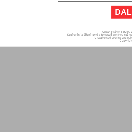
DAL
Obsah stránek serveru
Kopírování a šíření textů a fotografií pro jinou ne
Unauthorised copying and publis
Copyrigh