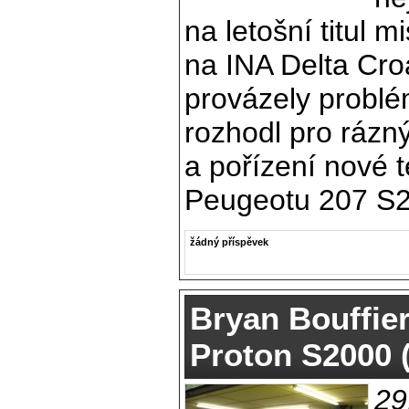
na letošní titul m
na INA Delta Croa
provázely problé
rozhodl pro rázn
a pořízení nové 
Peugeotu 207 S2
žádný příspěvek
Bryan Bouffier
Proton S2000 
29