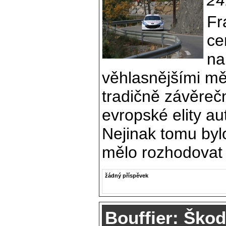
Fr
ce
na
věhlasnějšími m
tradičně závěre
evropské elity a
Nejinak tomu bylo
mělo rozhodovat o
žádný příspěvek
Bouffier: Ško