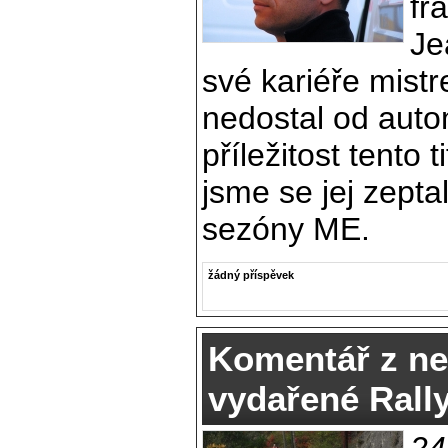
fr
Je
své kariéře mist
nedostal od auto
příležitost tento 
jsme se jej zepta
sezóny ME.
žádný příspěvek
Komentář z ne
vydařené Rall
24