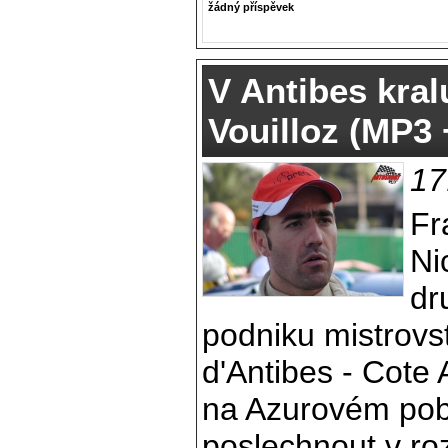
žádný příspěvek
V Antibes kral
Vouilloz (MP3
17
Fr
Ni
dr
podniku mistrovst
d'Antibes - Cote
na Azurovém pobř
poslechnout v ro