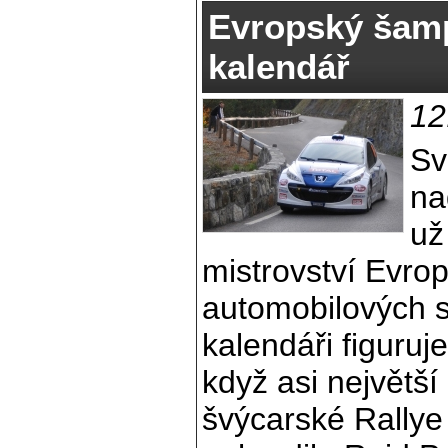
Evropský šamp
kalendář
12
Sv
na
už
mistrovství Evrop
automobilových 
kalendáři figuruj
když asi největší
švýcarské Rallye 