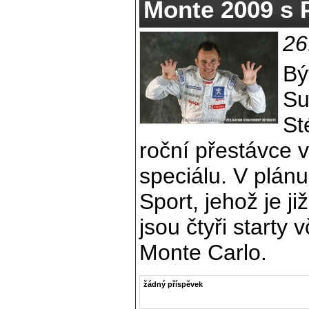
Monte 2009 s
26
Bý
Su
St
roční přestávce v
speciálu. V plán
Sport, jehož je 
jsou čtyři starty
Monte Carlo.
žádný příspěvek