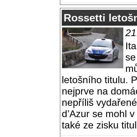
Rossetti leto
21
It
se
mů
letošního titulu. P
nejprve na domá
nepříliš vydařené
d’Azur se mohl v
také ze zisku tit