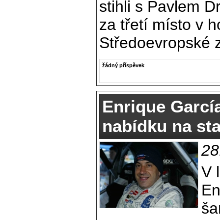
stihli s Pavlem D
za třetí místo v 
Středoevropské 
žádný příspěvek
Enrique Garcí
nabídku na sta
28
V 
En
ša