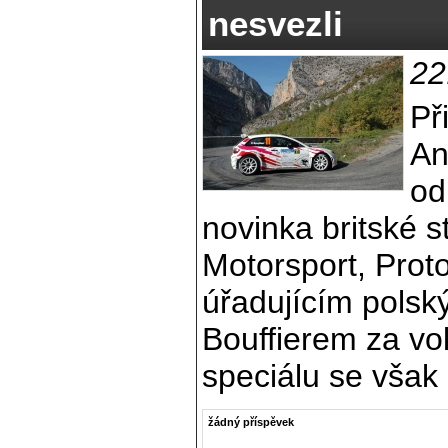
nesvezli
22
Př
An
od
novinka britské st
Motorsport, Prot
úřadujícím pol
Bouffierem za vo
speciálu se však p
žádný příspěvek