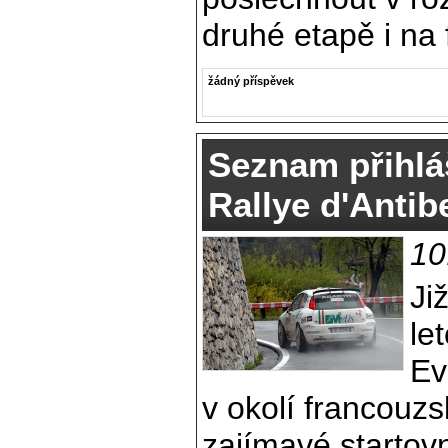
druhé etapě i na 
žádný příspěvek
Seznam přihlá
Rallye d'Antib
10
Ji
le
Ev
v okolí francouz
zajímavé startovn