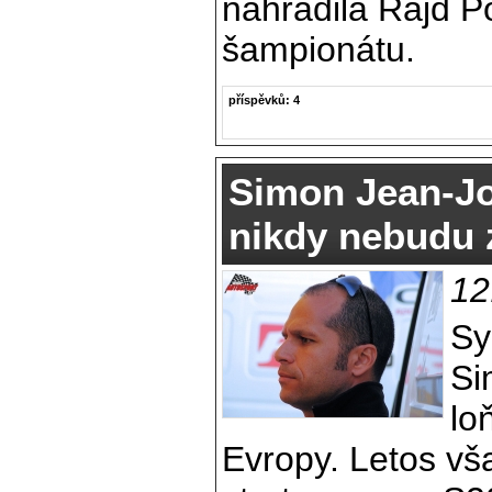
nahradila Rajd P
šampionátu.
příspěvků: 4
Simon Jean-J
nikdy nebudu 
12
Sy
Si
lo
Evropy. Letos vš