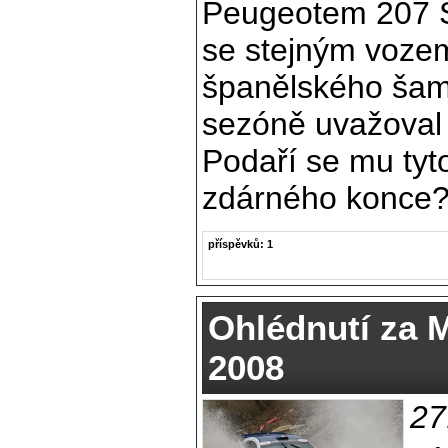
Peugeotem 207 S
se stejným vozem 
španělského šam
sezóně uvažoval 
Podaří se mu tyt
zdárného konce
příspěvků: 1
Ohlédnutí za 
2008
27