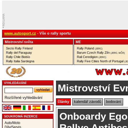
www.autosport.cz
- Vše o rally sportu
Mistrovství­ světa
ME
Secto Rally Finland
Rally Poland
(JERC)
Rally del Paraguay
Barum Czech Rally Zlín
(JERC, MČR)
Rally Chile Biobío
Rali Ceredigion
(JERC)
Rally Italia Sardegna
Rally Five Cities North of Portugal
(J
VYHLEDÁVÁNÍ
Mistrovství Ev
Rozšířené vyhledávání
články
kalendář závodů
bodování
Onboardy Ego
SOUKROMÁ INZERCE
Auto/Moto
Rallye Antibe
Díly/Servis