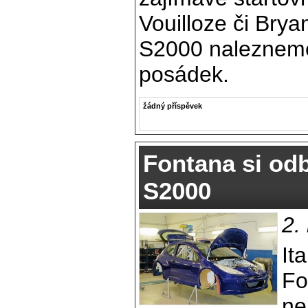
Vouilloze či Bry
S2000 nalezneme 
posádek.
žádný příspěvek
Fontana si od
S2000
2.
It
Fo
ne