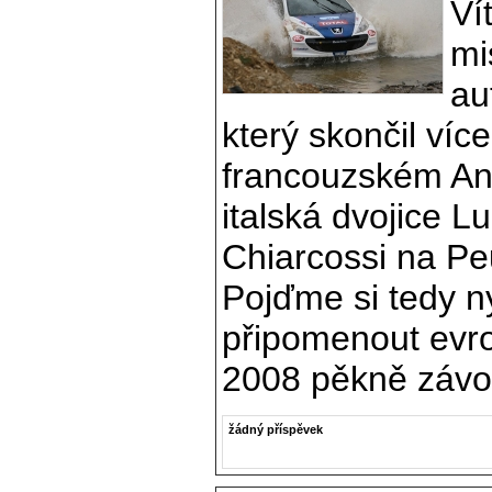
Ví
mi
au
který skončil ví
francouzském Ant
italská dvojice L
Chiarcossi na P
Pojďme si tedy n
připomenout evr
2008 pěkně závo
žádný příspěvek