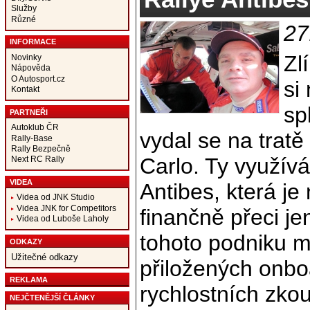
Služby
Různé
27
INFORMACE
Zl
Novinky
Nápověda
O Autosport.cz
si
Kontakt
sp
PARTNEŘI
Autoklub ČR
vydal se na trat
Rally-Base
Rally Bezpečně
Carlo. Ty využívá
Next RC Rally
VIDEA
Antibes, která j
Videa od JNK Studio
Videa JNK for Competitors
finančně přeci je
Videa od Luboše Laholy
tohoto podniku m
ODKAZY
Užitečné odkazy
přiložených onbo
REKLAMA
rychlostních zko
NEJČTENĚJŠÍ ČLÁNKY