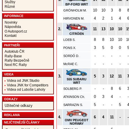
Služby
BP-FORD WRT
Různé
10
10
3
8
GRÖNHOLM M.
INFORMACE
4
2
1
4
HIRVONEN M.
Novinky
Nápověda
2.
11
13
10
10
1
O Autosport.cz
CITRÖEN
Kontakt
8
8
10
10
1
LOEB S.
PARTNEŘI
3
5
0
0
PONS X.
Autoklub ČR
-
-
-
-
-
Rally-Base
SORDÓ D.
Rally Bezpečně
-
-
-
-
-
McRAE C.
Next RC Rally
VIDEA
3.
5
3
12
11
555 SUBARU
Videa od JNK Studio
WRT
Videa JNK for Competitors
-
-
8
6
SOLBERG P.
Videa od Luboše Laholy
0
3
4
-
-
ATKINSON Ch.
ODKAZY
5
-
-
5
SARRAZIN S.
Užitečné odkazy
REKLAMA
4.
6
4
11
-
-
OMV PEUGEOT
NEJČTENĚJŠÍ ČLÁNKY
NORWAY