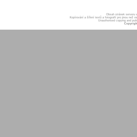
Obsah stránek serveru
Kopírování a šíření textů a fotografií pro jinou ne
Unauthorised copying and publis
Copyrigh