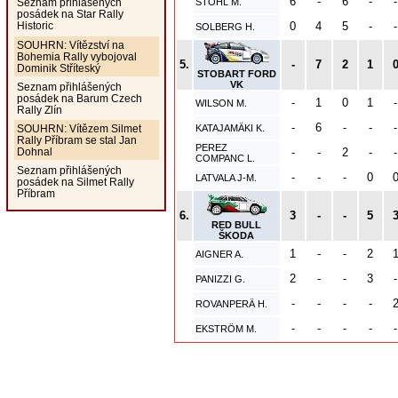
6
-
6
-
-
Seznam přihlášených
STOHL M.
posádek na Star Rally
Historic
0
4
5
-
-
SOLBERG H.
SOUHRN: Vítězství na
Bohemia Rally vybojoval
5.
-
7
2
1
Dominik Stříteský
STOBART FORD
VK
Seznam přihlášených
posádek na Barum Czech
-
1
0
1
-
WILSON M.
Rally Zlín
-
6
-
-
-
SOUHRN: Vítězem Silmet
KATAJAMÄKI K.
Rally Příbram se stal Jan
PEREZ
Dohnal
-
-
2
-
-
COMPANC L.
Seznam přihlášených
-
-
-
0
LATVALA J-M.
posádek na Silmet Rally
Příbram
6.
3
-
-
5
RED BULL
ŠKODA
1
-
-
2
AIGNER A.
2
-
-
3
-
PANIZZI G.
-
-
-
-
ROVANPERÄ H.
-
-
-
-
-
EKSTRÖM M.