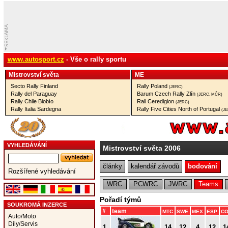
www.autosport.cz
- Vše o rally sportu
Mistrovství­ světa
ME
Secto Rally Finland
Rally Poland
(JERC)
Rally del Paraguay
Barum Czech Rally Zlín
(JERC, MČR)
Rally Chile Biobío
Rali Ceredigion
(JERC)
Rally Italia Sardegna
Rally Five Cities North of Portugal
(J
VYHLEDÁVÁNÍ
Mistrovství světa 2006
články
kalendář závodů
bodování
Rozšířené vyhledávání
WRC
PCWRC
JWRC
Teams
Pořadí týmů
SOUKROMÁ INZERCE
#
team
MTC
SWE
MEX
ESP
C
Auto/Moto
Díly/Servis
1.
14
12
4
12
1