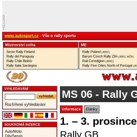
www.autosport.cz
- Vše o rally sportu
Mistrovství­ světa
ME
Secto Rally Finland
Rally Poland
(JERC)
Rally del Paraguay
Barum Czech Rally Zlín
(JERC, MČR)
Rally Chile Biobío
Rali Ceredigion
(JERC)
Rally Italia Sardegna
Rally Five Cities North of Portugal
(J
VYHLEDÁVÁNÍ
MS 06
- Rally
Rozšířené vyhledávání
informace
články
1. – 3. prosinc
SOUKROMÁ INZERCE
Rally GB
Auto/Moto
Díly/Servis