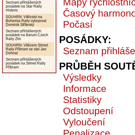
Mapy rychlostní
Seznam přihlášených
posádek na Star Rally
Časový harmon
Historic
SOUHRN: Vítězství na
Bohemia Rally vybojoval
Počasí
Dominik Stříteský
Seznam přihlášených
posádek na Barum Czech
POSÁDKY:
Rally Zlín
SOUHRN: Vítězem Silmet
Seznam přihláš
Rally Příbram se stal Jan
Dohnal
Seznam přihlášených
PRŮBĚH SOUTĚ
posádek na Silmet Rally
Příbram
Výsledky
Informace
Statistiky
Odstoupení
Vyloučení
Penalizace