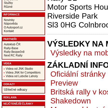
Služby
Motor Sports Ho
Různé
Riverside Park
INFORMACE
Novinky
Sl3 0HG Colnbro
Nápověda
O Autosport.cz
Kontakt
PARTNEŘI
VÝSLEDKY NA 
Autoklub ČR
Rally-Base
Výsledky na mobi
Rally Bezpečně
Next RC Rally
ZÁKLADNÍ INF
VIDEA
Videa od JNK Studio
Oficiální stránky
Videa JNK for Competitors
Videa od Luboše Laholy
Preview
ODKAZY
Britská rally v k
Užitečné odkazy
REKLAMA
Shakedown
NEJČTENĚJŠÍ ČLÁNKY