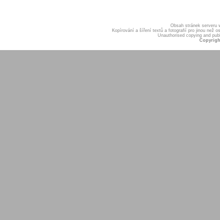
Obsah stránek serveru
Kopírování a šíření textů a fotografií pro jinou ne
Unauthorised copying and publis
Copyrigh