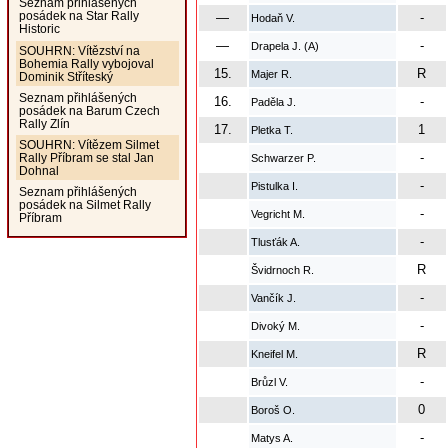
Seznam přihlášených
posádek na Star Rally
—
-
Hodaň V.
Historic
—
-
Drapela J. (A)
SOUHRN: Vítězství na
Bohemia Rally vybojoval
15.
R
Majer R.
Dominik Stříteský
Seznam přihlášených
16.
-
Paděla J.
posádek na Barum Czech
Rally Zlín
17.
1
Pletka T.
SOUHRN: Vítězem Silmet
-
Rally Příbram se stal Jan
Schwarzer P.
Dohnal
-
Pistulka I.
Seznam přihlášených
posádek na Silmet Rally
-
Vegricht M.
Příbram
-
Tlusťák A.
R
Švidrnoch R.
-
Vančík J.
-
Divoký M.
R
Kneifel M.
-
Brůzl V.
0
Boroš O.
-
Matys A.