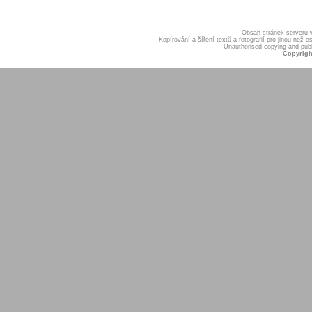
Obsah stránek serveru
Kopírování a šíření textů a fotografií pro jinou ne
Unauthorised copying and publis
Copyrigh