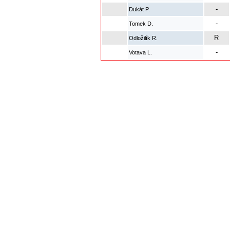
-
Dukát P.
-
Tomek D.
R
Odložilík R.
-
Votava L.