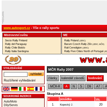
www.autosport.cz
- Vše o rally sportu
Mistrovství­ světa
ME
Secto Rally Finland
Rally Poland
(JERC)
Rally del Paraguay
Barum Czech Rally Zlín
(JERC, MČR)
Rally Chile Biobío
Rali Ceredigion
(JERC)
Rally Italia Sardegna
Rally Five Cities North of Portugal
(J
VYHLEDÁVÁNÍ
MČR Rally 2007
články
kalendář závodů
bodování
Rozšířené vyhledávání
MČR-R
A
N
S
D9
A7
Skupina A
SOUKROMÁ INZERCE
#
posádka
VAL
Auto/Moto
1.
20
Kopecký J.
Díly/Servis